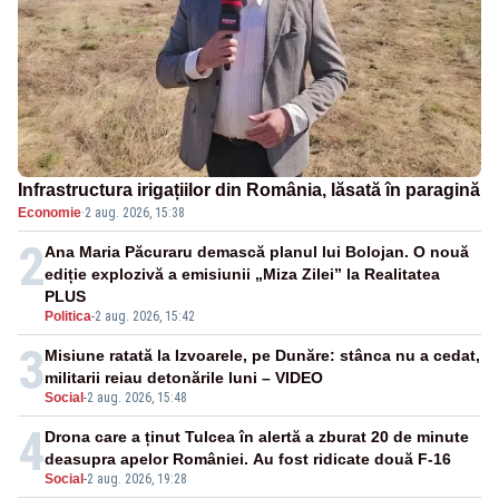
Infrastructura irigațiilor din România, lăsată în paragină
Economie
·
2 aug. 2026, 15:38
2
Ana Maria Păcuraru demască planul lui Bolojan. O nouă
ediție explozivă a emisiunii „Miza Zilei” la Realitatea
PLUS
Politica
-
2 aug. 2026, 15:42
3
Misiune ratată la Izvoarele, pe Dunăre: stânca nu a cedat,
militarii reiau detonările luni – VIDEO
Social
-
2 aug. 2026, 15:48
4
Drona care a ținut Tulcea în alertă a zburat 20 de minute
deasupra apelor României. Au fost ridicate două F-16
Social
-
2 aug. 2026, 19:28