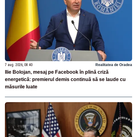
7 aug. 2026, 08:40
Realitatea de Oradea
Ilie Bolojan, mesaj pe Facebook în plină criză
energetică: premierul demis continuă să se laude cu
măsurile luate