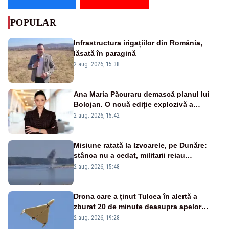
POPULAR
Infrastructura irigațiilor din România,
lăsată în paragină
2 aug. 2026, 15:38
Ana Maria Păcuraru demască planul lui
Bolojan. O nouă ediție explozivă a
emisiunii „Miza Zilei” la Realitatea PLUS
2 aug. 2026, 15:42
Misiune ratată la Izvoarele, pe Dunăre:
stânca nu a cedat, militarii reiau
detonările luni – VIDEO
2 aug. 2026, 15:48
Drona care a ținut Tulcea în alertă a
zburat 20 de minute deasupra apelor
României. Au fost ridicate două F-16
2 aug. 2026, 19:28