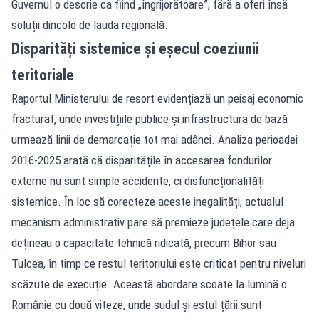
Guvernul o descrie ca fiind „îngrijorătoare”, fără a oferi însă
soluții dincolo de lauda regională.
Disparități sistemice și eșecul coeziunii
teritoriale
Raportul Ministerului de resort evidențiază un peisaj economic
fracturat, unde investițiile publice și infrastructura de bază
urmează linii de demarcație tot mai adânci. Analiza perioadei
2016-2025 arată că disparitățile în accesarea fondurilor
externe nu sunt simple accidente, ci disfuncționalități
sistemice. În loc să corecteze aceste inegalități, actualul
mecanism administrativ pare să premieze județele care deja
dețineau o capacitate tehnică ridicată, precum Bihor sau
Tulcea, în timp ce restul teritoriului este criticat pentru niveluri
scăzute de execuție. Această abordare scoate la lumină o
Românie cu două viteze, unde sudul și estul țării sunt