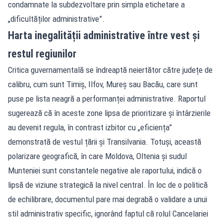
condamnate la subdezvoltare prin simpla etichetare a
„dificultăților administrative”.
Harta inegalității administrative între vest și
restul regiunilor
Critica guvernamentală se îndreaptă neiertător către județe de
calibru, cum sunt Timiș, Ilfov, Mureș sau Bacău, care sunt
puse pe lista neagră a performanței administrative. Raportul
sugerează că în aceste zone lipsa de prioritizare și întârzierile
au devenit regula, în contrast izbitor cu „eficiența”
demonstrată de vestul țării și Transilvania. Totuși, această
polarizare geografică, în care Moldova, Oltenia și sudul
Munteniei sunt constantele negative ale raportului, indică o
lipsă de viziune strategică la nivel central. În loc de o politică
de echilibrare, documentul pare mai degrabă o validare a unui
stil administrativ specific, ignorând faptul că rolul Cancelariei