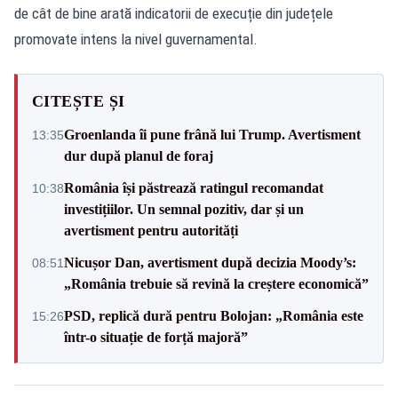
de cât de bine arată indicatorii de execuție din județele
promovate intens la nivel guvernamental.
CITEȘTE ȘI
Groenlanda îi pune frână lui Trump. Avertisment
13:35
dur după planul de foraj
România își păstrează ratingul recomandat
10:38
investițiilor. Un semnal pozitiv, dar și un
avertisment pentru autorități
Nicușor Dan, avertisment după decizia Moody’s:
08:51
„România trebuie să revină la creștere economică”
PSD, replică dură pentru Bolojan: „România este
15:26
într-o situație de forță majoră”