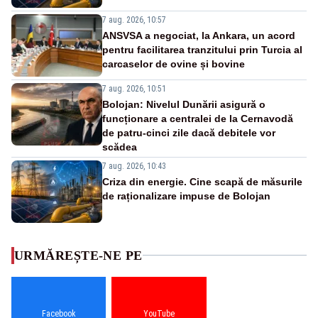
7 aug. 2026, 10:57
ANSVSA a negociat, la Ankara, un acord
pentru facilitarea tranzitului prin Turcia al
carcaselor de ovine și bovine
7 aug. 2026, 10:51
Bolojan: Nivelul Dunării asigură o
funcționare a centralei de la Cernavodă
de patru-cinci zile dacă debitele vor
scădea
7 aug. 2026, 10:43
Criza din energie. Cine scapă de măsurile
de raționalizare impuse de Bolojan
URMĂREȘTE-NE PE
Facebook
YouTube