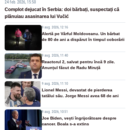
24 feb. 2026, 15:50
Complot dejucat în Serbia: doi bărbați, suspectați că
plănuiau asasinarea lui Vučić
9 aug. 2026, 12:16
Alertă pe Vârful Moldoveanu. Un bărbat
de 80 de ani a dispărut în timpul coborârii
9 aug. 2026, 11:40
Reactorul 2, salvat pentru încă 9 zile.
Anunțul făcut de Radu Miruță
9 aug. 2026, 11:10
Lionel Messi, devastat de pierderea
tatălui său. Jorge Messi avea 68 de ani
9 aug. 2026, 10:51
Joe Biden, vești îngrijorătoare despre
cancer. Boala s-a extins