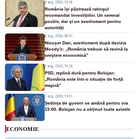
8 aug. 2026, 10:38
România își păstrează ratingul
recomandat investițiilor. Un semnal
pozitiv, dar și un avertisment pentru
autorități
8 aug. 2026, 08:51
Nicușor Dan, avertisment după decizia
Moody’s: „România trebuie să revină la
creștere economică”
7 aug. 2026, 15:26
PSD, replică dură pentru Bolojan:
„România este într-o situație de forță
majoră”
7 aug. 2026, 14:51
Ședința de guvern se amână pentru ora
15:00. Bolojan nu a obținut toate avizele
ECONOMIE