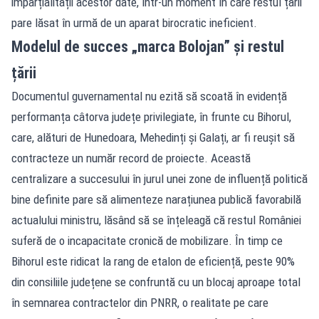
imparțialității acestor date, într-un moment în care restul țării
pare lăsat în urmă de un aparat birocratic ineficient.
Modelul de succes „marca Bolojan” și restul
țării
Documentul guvernamental nu ezită să scoată în evidență
performanța câtorva județe privilegiate, în frunte cu Bihorul,
care, alături de Hunedoara, Mehedinți și Galați, ar fi reușit să
contracteze un număr record de proiecte. Această
centralizare a succesului în jurul unei zone de influență politică
bine definite pare să alimenteze narațiunea publică favorabilă
actualului ministru, lăsând să se înțeleagă că restul României
suferă de o incapacitate cronică de mobilizare. În timp ce
Bihorul este ridicat la rang de etalon de eficiență, peste 90%
din consiliile județene se confruntă cu un blocaj aproape total
în semnarea contractelor din PNRR, o realitate pe care