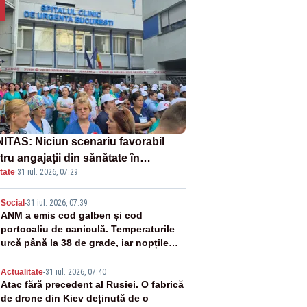
ITAS: Niciun scenariu favorabil
ru angajații din sănătate în
tate
·
31 iul. 2026, 07:29
ectul Legii salarizării
2
Social
-
31 iul. 2026, 07:39
ANM a emis cod galben și cod
portocaliu de caniculă. Temperaturile
urcă până la 38 de grade, iar nopțile
devin tropicale
3
Actualitate
-
31 iul. 2026, 07:40
Atac fără precedent al Rusiei. O fabrică
de drone din Kiev deținută de o