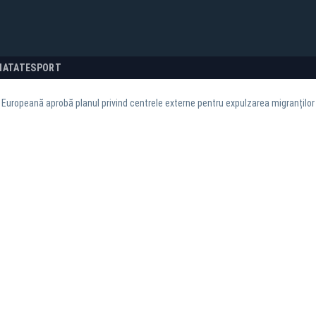
NATATE
SPORT
Europeană aprobă planul privind centrele externe pentru expulzarea migranților