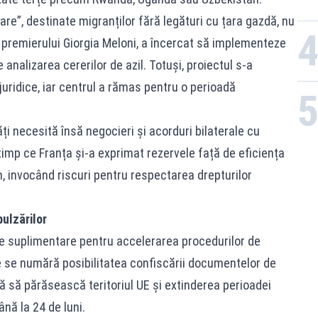
re”, destinate migranților fără legături cu țara gazdă, nu
a premierului Giorgia Meloni, a încercat să implementeze
 analizarea cererilor de azil. Totuși, proiectul s-a
ridice, iar centrul a rămas pentru o perioadă
ți necesită însă negocieri și acorduri bilaterale cu
timp ce Franța și-a exprimat rezervele față de eficiența
, invocând riscuri pentru respectarea drepturilor
ulzărilor
e suplimentare pentru accelerarea procedurilor de
e se numără posibilitatea confiscării documentelor de
ă să părăsească teritoriul UE și extinderea perioadei
nă la 24 de luni.