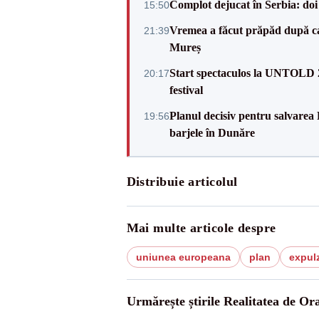
Complot dejucat în Serbia: doi 
15:50
Vremea a făcut prăpăd după cani
21:39
Mureș
Start spectaculos la UNTOLD 20
20:17
festival
Planul decisiv pentru salvarea
19:56
barjele în Dunăre
Distribuie articolul
Mai multe articole despre
uniunea europeana
plan
expul
Urmărește știrile Realitatea de Or