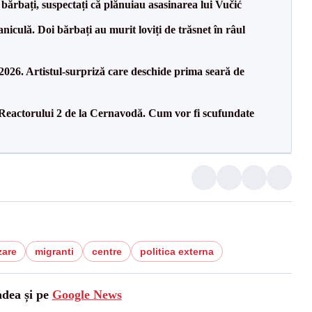
bărbați, suspectați că plănuiau asasinarea lui Vučić
culă. Doi bărbați au murit loviți de trăsnet în râul
26. Artistul-surpriză care deschide prima seară de
 Reactorului 2 de la Cernavodă. Cum vor fi scufundate
zare
migranti
centre
politica externa
adea și pe
Google News