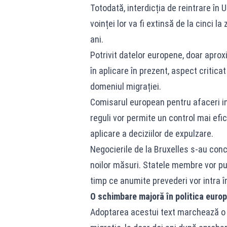
Totodată, interdicția de reintrare î
voinței lor va fi extinsă de la cinci l
ani.
Potrivit datelor europene, doar aprox
în aplicare în prezent, aspect critica
domeniul migrației.
Comisarul european pentru afaceri in
reguli vor permite un control mai efic
aplicare a deciziilor de expulzare.
Negocierile de la Bruxelles s-au con
noilor măsuri. Statele membre vor pu
timp ce anumite prevederi vor intra în
O schimbare majoră în politica europ
Adoptarea acestui text marchează o n