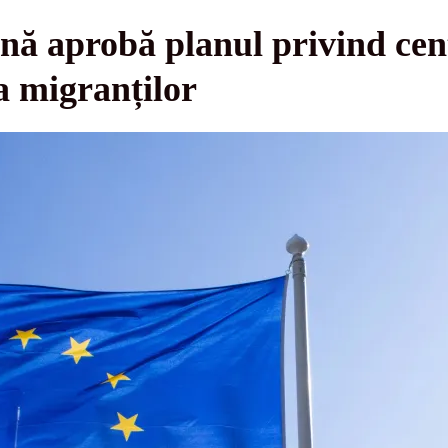
ă aprobă planul privind cent
a migranților