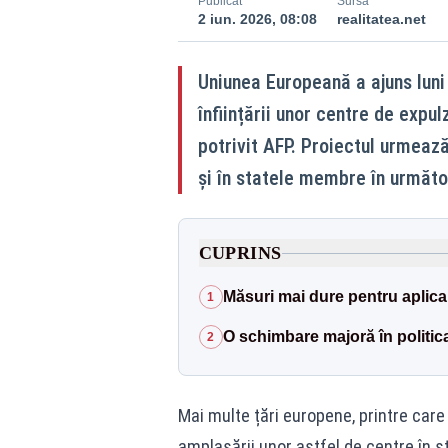
Publicat
Sursă
2 iun. 2026, 08:08
realitatea.net
Uniunea Europeană a ajuns luni
înființării unor centre de expul
potrivit AFP. Proiectul urmează
și în statele membre în următ
CUPRINS
Măsuri mai dure pentru aplica
1
O schimbare majoră în politic
2
Mai multe țări europene, printre car
amplasării unor astfel de centre în