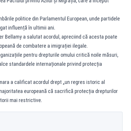
ea Pactului privind Azilul și Migrația, care a început
imbările politice din Parlamentul European, unde partidele
t influență în ultimii ani.
r Bellamy a salutat acordul, apreciind că acesta poate
peană de combatere a imigrației ilegale.
rganizațiile pentru drepturile omului critică noile măsuri,
lce standardele internaționale privind protecția
ra a calificat acordul drept „un regres istoric al
ajoritatea europeană că sacrifică protecția drepturilor
orii mai restrictive.