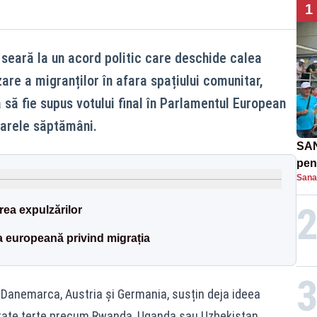
1
 seară la un acord politic care deschide calea
zare a migranților în afara spațiului comunitar,
 să fie supus votului final în Parlamentul European
oarele săptămâni.
SAN
pent
Sana
proi
rea expulzărilor
a europeană privind migrația
e Danemarca, Austria și Germania, susțin deja ideea
 state terțe precum Rwanda, Uganda sau Uzbekistan.