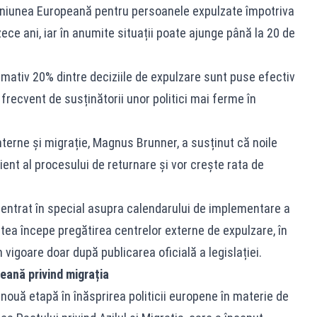
n Uniunea Europeană pentru persoanele expulzate împotriva
a zece ani, iar în anumite situații poate ajunge până la 20 de
imativ 20% dintre deciziile de expulzare sunt puse efectiv
t frecvent de susținătorii unor politici mai ferme în
terne și migrație, Magnus Brunner, a susținut că noile
ient al procesului de returnare și vor crește rata de
centrat în special asupra calendarului de implementare a
tea începe pregătirea centrelor externe de expulzare, în
 vigoare doar după publicarea oficială a legislației.
eană privind migrația
ouă etapă în înăsprirea politicii europene în materie de