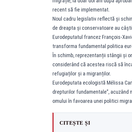
migrație, la doar doi ani după aprobar
recent să fie implementat.
Noul cadru legislativ reflectă și sch
de dreapta și conservatoare au câștiga
Eurodeputatul francez François-Xavie
transforma fundamental politica euro
În schimb, reprezentanții stângii și o
considerând că acestea riscă să înca
refugiaților și a migranților.
Eurodeputata ecologistă Mélissa Cama
drepturilor fundamentale”, acuzând m
omului în favoarea unei politici migrat
CITEȘTE ȘI