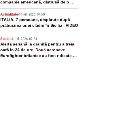
companie americană, distrusă de o
rachetă rusească
4
Actualitate
-
31 iul. 2026, 07:50
ITALIA: 7 persoane, dispărute după
prăbușirea unei clădiri în Sicilia | VIDEO
5
Social
-
31 iul. 2026, 07:24
Alertă aeriană la graniță pentru a treia
oară în 24 de ore. Două aeronave
Eurofighter britanice au fost ridicate de
la sol