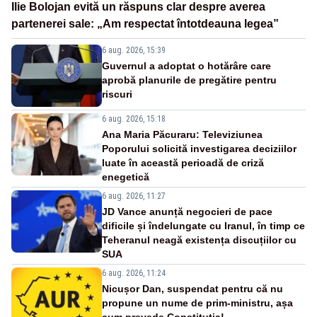
Ilie Bolojan evită un răspuns clar despre averea
partenerei sale: „Am respectat întotdeauna legea”
6 aug. 2026, 15:39
Guvernul a adoptat o hotărâre care
aprobă planurile de pregătire pentru
riscuri
6 aug. 2026, 15:18
Ana Maria Păcuraru: Televiziunea
Poporului solicită investigarea deciziilor
luate în această perioadă de criză
enegetică
6 aug. 2026, 11:27
JD Vance anunță negocieri de pace
dificile și îndelungate cu Iranul, în timp ce
Teheranul neagă existența discuțiilor cu
SUA
6 aug. 2026, 11:24
Nicușor Dan, suspendat pentru că nu
propune un nume de prim-ministru, așa