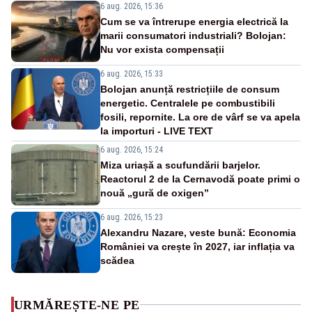
6 aug. 2026, 15:36
Cum se va întrerupe energia electrică la
marii consumatori industriali? Bolojan:
Nu vor exista compensații
6 aug. 2026, 15:33
Bolojan anunță restricțiile de consum
energetic. Centralele pe combustibili
fosili, repornite. La ore de vârf se va apela
la importuri - LIVE TEXT
6 aug. 2026, 15:24
Miza uriașă a scufundării barjelor.
Reactorul 2 de la Cernavodă poate primi o
nouă „gură de oxigen”
6 aug. 2026, 15:23
Alexandru Nazare, veste bună: Economia
României va crește în 2027, iar inflația va
scădea
URMĂREȘTE-NE PE