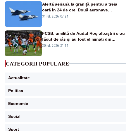
Alertă aeriană la graniță pentru a treia
oară în 24 de ore. Două aeronave
Eurofighter britanice au fost ridicate de la
31 iul. 2026, 07:24
sol
FCSB, umilită de Auda! Roș-albaștrii s-au
făcut de râs și au fost eliminați din
Conference League
30 iul. 2026, 21:14
CATEGORII POPULARE
Actualitate
Politica
Economie
Social
Sport