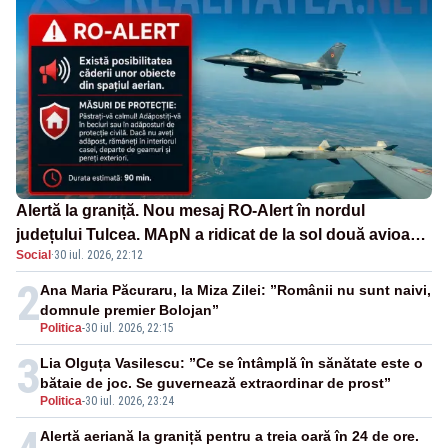
Alertă la graniță. Nou mesaj RO-Alert în nordul
județului Tulcea. MApN a ridicat de la sol două avioane
Social
·
30 iul. 2026, 22:12
F-16
2
Ana Maria Păcuraru, la Miza Zilei: ”Românii nu sunt naivi,
domnule premier Bolojan”
Politica
-
30 iul. 2026, 22:15
3
Lia Olguța Vasilescu: ”Ce se întâmplă în sănătate este o
bătaie de joc. Se guvernează extraordinar de prost”
Politica
-
30 iul. 2026, 23:24
Alertă aeriană la graniță pentru a treia oară în 24 de ore.