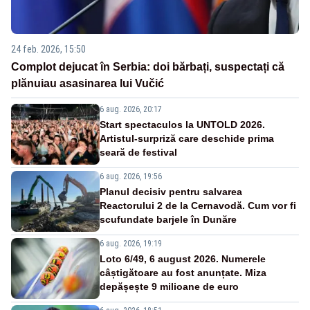
24 feb. 2026, 15:50
Complot dejucat în Serbia: doi bărbați, suspectați că
plănuiau asasinarea lui Vučić
6 aug. 2026, 20:17
Start spectaculos la UNTOLD 2026.
Artistul-surpriză care deschide prima
seară de festival
6 aug. 2026, 19:56
Planul decisiv pentru salvarea
Reactorului 2 de la Cernavodă. Cum vor fi
scufundate barjele în Dunăre
6 aug. 2026, 19:19
Loto 6/49, 6 august 2026. Numerele
câștigătoare au fost anunțate. Miza
depășește 9 milioane de euro