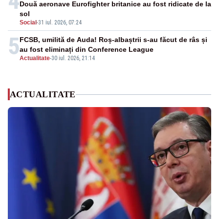
4
Două aeronave Eurofighter britanice au fost ridicate de la
sol
Social
-
31 iul. 2026, 07:24
5
FCSB, umilită de Auda! Roș-albaștrii s-au făcut de râs și
au fost eliminați din Conference League
Actualitate
-
30 iul. 2026, 21:14
ACTUALITATE