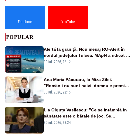
Facebook
YouTube
POPULAR
Alertă la graniță. Nou mesaj RO-Alert în
nordul județului Tulcea. MApN a ridicat de
la sol două avioane F-16
30 iul. 2026, 22:12
Ana Maria Păcuraru, la Miza Zilei:
”Românii nu sunt naivi, domnule premier
Bolojan”
30 iul. 2026, 22:15
Lia Olguța Vasilescu: ”Ce se întâmplă în
sănătate este o bătaie de joc. Se
guvernează extraordinar de prost”
30 iul. 2026, 23:24