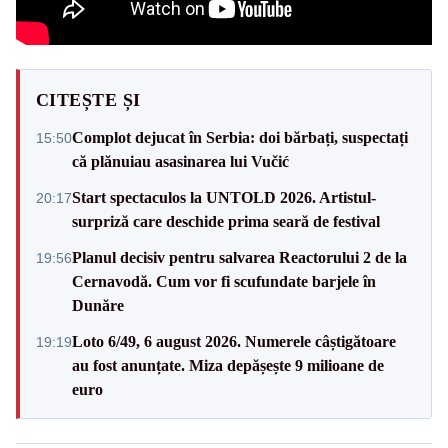
CITEȘTE ȘI
Complot dejucat în Serbia: doi bărbați, suspectați
15:50
că plănuiau asasinarea lui Vučić
Start spectaculos la UNTOLD 2026. Artistul-
20:17
surpriză care deschide prima seară de festival
Planul decisiv pentru salvarea Reactorului 2 de la
19:56
Cernavodă. Cum vor fi scufundate barjele în
Dunăre
Loto 6/49, 6 august 2026. Numerele câștigătoare
19:19
au fost anunțate. Miza depășește 9 milioane de
euro