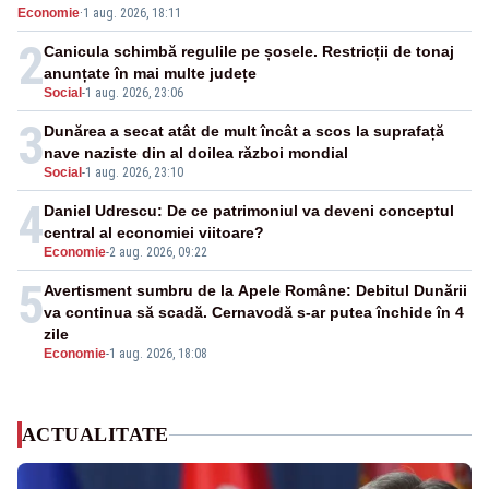
Economie
·
1 aug. 2026, 18:11
energetică
2
Canicula schimbă regulile pe șosele. Restricții de tonaj
anunțate în mai multe județe
Social
-
1 aug. 2026, 23:06
3
Dunărea a secat atât de mult încât a scos la suprafață
nave naziste din al doilea război mondial
Social
-
1 aug. 2026, 23:10
4
Daniel Udrescu: De ce patrimoniul va deveni conceptul
central al economiei viitoare?
Economie
-
2 aug. 2026, 09:22
5
Avertisment sumbru de la Apele Române: Debitul Dunării
va continua să scadă. Cernavodă s-ar putea închide în 4
zile
Economie
-
1 aug. 2026, 18:08
ACTUALITATE