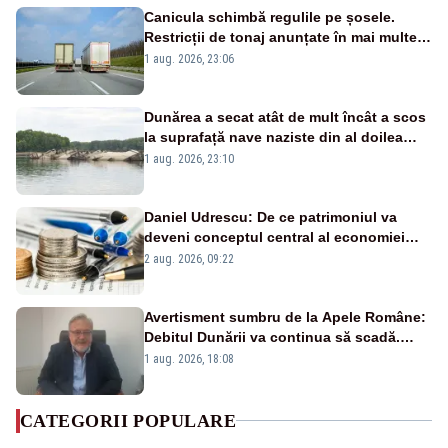
Canicula schimbă regulile pe șosele.
Restricții de tonaj anunțate în mai multe
județe
1 aug. 2026, 23:06
Dunărea a secat atât de mult încât a scos
la suprafață nave naziste din al doilea
război mondial
1 aug. 2026, 23:10
Daniel Udrescu: De ce patrimoniul va
deveni conceptul central al economiei
viitoare?
2 aug. 2026, 09:22
Avertisment sumbru de la Apele Române:
Debitul Dunării va continua să scadă.
Cernavodă s-ar putea închide în 4 zile
1 aug. 2026, 18:08
CATEGORII POPULARE