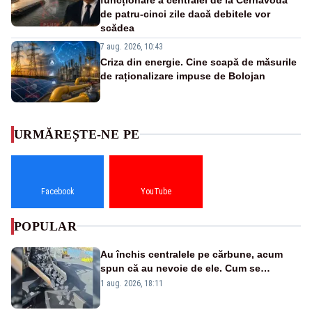
de patru-cinci zile dacă debitele vor
scădea
7 aug. 2026, 10:43
Criza din energie. Cine scapă de măsurile
de raționalizare impuse de Bolojan
URMĂREȘTE-NE PE
Facebook
YouTube
POPULAR
Au închis centralele pe cărbune, acum
spun că au nevoie de ele. Cum se
pasează vina în plină criză energetică
1 aug. 2026, 18:11