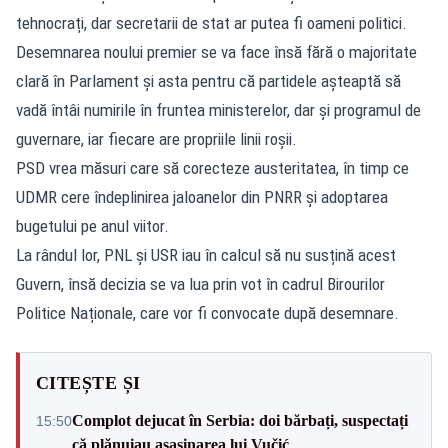
tehnocrați, dar secretarii de stat ar putea fi oameni politici.
Desemnarea noului premier se va face însă fără o majoritate
clară în Parlament și asta pentru că partidele așteaptă să
vadă întâi numirile în fruntea ministerelor, dar și programul de
guvernare, iar fiecare are propriile linii roșii.
PSD vrea măsuri care să corecteze austeritatea, în timp ce
UDMR cere îndeplinirea jaloanelor din PNRR și adoptarea
bugetului pe anul viitor.
La rândul lor, PNL și USR iau în calcul să nu susțină acest
Guvern, însă decizia se va lua prin vot în cadrul Birourilor
Politice Naționale, care vor fi convocate după desemnare.
CITEȘTE ȘI
Complot dejucat în Serbia: doi bărbați, suspectați
15:50
că plănuiau asasinarea lui Vučić