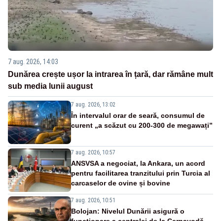
7 aug. 2026, 14:03
Dunărea crește ușor la intrarea în țară, dar rămâne mult
sub media lunii august
7 aug. 2026, 13:02
În intervalul orar de seară, consumul de
curent „a scăzut cu 200-300 de megawați”
7 aug. 2026, 10:57
ANSVSA a negociat, la Ankara, un acord
pentru facilitarea tranzitului prin Turcia al
carcaselor de ovine și bovine
7 aug. 2026, 10:51
Bolojan: Nivelul Dunării asigură o
funcționare a centralei de la Cernavodă