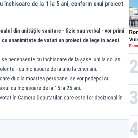
cu închisoare de la 1 la 5 ani, conform unui proiect
lul din unităţile sanitare - fizic sau verbal - vor primi
Rom
cu unanimitate de voturi un proiect de lege în acest
Vul
Econ
pun
cun
e pedepseşte cu închisoare de la șase luni la doi ani
olenţe - cu închisoare de la unu la cinci ani.
 care duc la moartea persoanei se vor pedepsi cu
morul cu închisoare de la 15 la 25 ani.
votat în Camera Deputaţilor, care este for decizional în