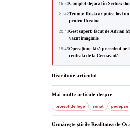
Complot dejucat în Serbia: doi 
15:50
Trump: Rusia ar putea lovi un
21:42
pentru Ucraina
Gest superb făcut de Adrian Mu
20:43
văzut imaginile
Operațiune fără precedent pe 
19:45
centrala de la Cernavodă
Distribuie articolul
Mai multe articole despre
proiect de lege
senat
pedepse
Urmărește știrile Realitatea de Or