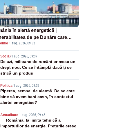
ânia în alertă energetică |
nerabilitatea de pe Dunăre care
omie
·
1 aug. 2026, 09:32
e în pericol Centrala Cernavodă era
oscută de pe vremea lui Ceaușescu
2
Social
-
1 aug. 2026, 09:37
De azi, milioane de români primesc un
drept nou. Ce se întâmplă dacă ți se
strică un produs
3
Politica
-
1 aug. 2026, 09:39
Piperea, semnal de alarmă. De ce este
bine să avem bani cash, în contextul
alertei energetice?
4
Actualitate
-
1 aug. 2026, 09:46
România, la limita tehnică a
importurilor de energie. Prețurile cresc