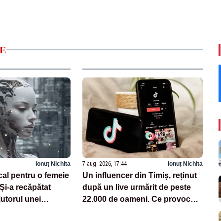
E
Ionuț Nichita
7 aug. 2026, 17:44
Ionuț Nichita
cal pentru o femeie
Un influencer din Timiș, reținut
 Și-a recăpătat
după un live urmărit de peste
utorul unei
22.000 de oameni. Ce provocări
zate pe AI
făcea pe TikTok