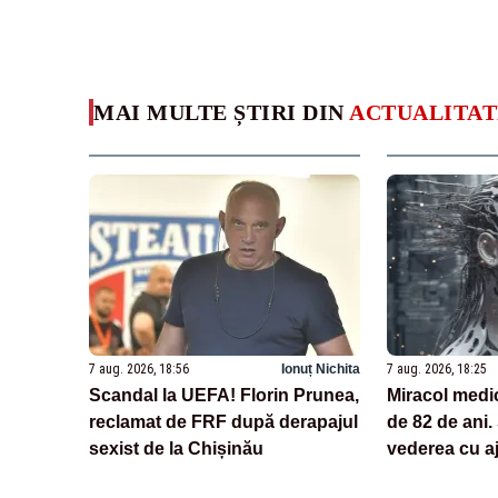
MAI MULTE ȘTIRI DIN
ACTUALITAT
7 aug. 2026, 18:56
Ionuț Nichita
7 aug. 2026, 18:25
Scandal la UEFA! Florin Prunea,
Miracol medi
reclamat de FRF după derapajul
de 82 de ani.
sexist de la Chișinău
vederea cu aj
tehnologii ba