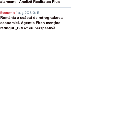
alarmant - Analiză Realitatea Plus
5
Economie
-
1 aug. 2026, 06:48
România a scăpat de retrogradarea
economiei. Agenția Fitch menține
ratingul „BBB-” cu perspectivă
negativă