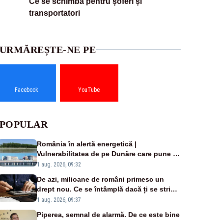
Ce se schimbă pentru șoferi și
transportatori
URMĂREȘTE-NE PE
Facebook
YouTube
POPULAR
România în alertă energetică |
Vulnerabilitatea de pe Dunăre care pune în
pericol Centrala Cernavodă era cunoscută
1 aug. 2026, 09:32
de pe vremea lui Ceaușescu
De azi, milioane de români primesc un
drept nou. Ce se întâmplă dacă ți se strică
un produs
1 aug. 2026, 09:37
Piperea, semnal de alarmă. De ce este bine