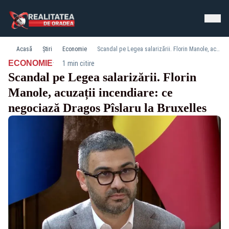
Acasă
Știri
Economie
Scandal pe Legea salarizării. Florin Manole, acuzații incendiare: ce negociază Dragos Pîslaru la Bruxelles
·
ECONOMIE
1 min citire
Scandal pe Legea salarizării. Florin
Manole, acuzații incendiare: ce
negociază Dragos Pîslaru la Bruxelles