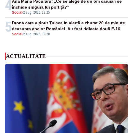
4
Ana Maria Păcuraru: „Ce se alege de un om căruia i se
închide singura lui portiță?”
Social
-
2 aug. 2026, 23:25
5
Drona care a ținut Tulcea în alertă a zburat 20 de minute
deasupra apelor României. Au fost ridicate două F-16
Social
-
2 aug. 2026, 19:28
ACTUALITATE