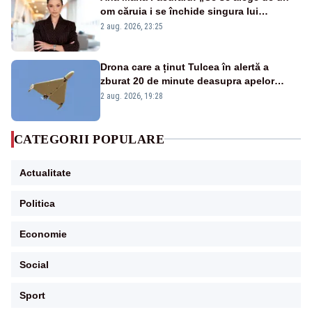
om căruia i se închide singura lui
portiță?”
2 aug. 2026, 23:25
Drona care a ținut Tulcea în alertă a
zburat 20 de minute deasupra apelor
României. Au fost ridicate două F-16
2 aug. 2026, 19:28
CATEGORII POPULARE
Actualitate
Politica
Economie
Social
Sport