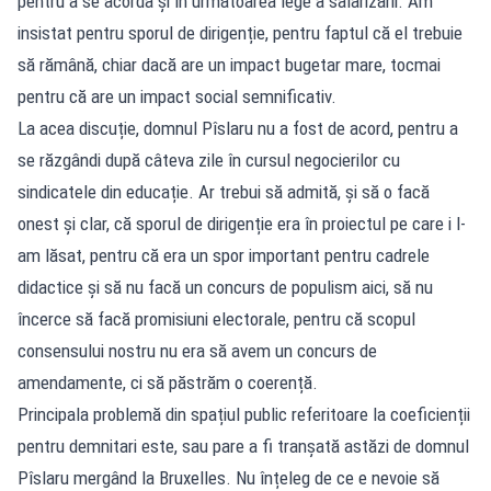
pentru a se acorda și în următoarea lege a salarizării. Am
insistat pentru sporul de dirigenție, pentru faptul că el trebuie
să rămână, chiar dacă are un impact bugetar mare, tocmai
pentru că are un impact social semnificativ.
La acea discuție, domnul Pîslaru nu a fost de acord, pentru a
se răzgândi după câteva zile în cursul negocierilor cu
sindicatele din educație. Ar trebui să admită, și să o facă
onest și clar, că sporul de dirigenție era în proiectul pe care i l-
am lăsat, pentru că era un spor important pentru cadrele
didactice și să nu facă un concurs de populism aici, să nu
încerce să facă promisiuni electorale, pentru că scopul
consensului nostru nu era să avem un concurs de
amendamente, ci să păstrăm o coerență.
Principala problemă din spațiul public referitoare la coeficienții
pentru demnitari este, sau pare a fi tranșată astăzi de domnul
Pîslaru mergând la Bruxelles. Nu înțeleg de ce e nevoie să