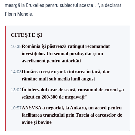
meargă la Bruxelles pentru subiectul acesta...”, a declarat
Florin Manole.
CITEȘTE ȘI
România își păstrează ratingul recomandat
10:38
investițiilor. Un semnal pozitiv, dar și un
avertisment pentru autorități
Dunărea crește ușor la intrarea în țară, dar
14:03
rămâne mult sub media lunii august
În intervalul orar de seară, consumul de curent „a
13:02
scăzut cu 200-300 de megawați”
ANSVSA a negociat, la Ankara, un acord pentru
10:57
facilitarea tranzitului prin Turcia al carcaselor de
ovine și bovine