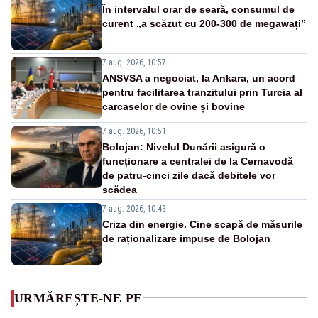
În intervalul orar de seară, consumul de
curent „a scăzut cu 200-300 de megawați”
7 aug. 2026, 10:57
ANSVSA a negociat, la Ankara, un acord
pentru facilitarea tranzitului prin Turcia al
carcaselor de ovine și bovine
7 aug. 2026, 10:51
Bolojan: Nivelul Dunării asigură o
funcționare a centralei de la Cernavodă
de patru-cinci zile dacă debitele vor
scădea
7 aug. 2026, 10:43
Criza din energie. Cine scapă de măsurile
de raționalizare impuse de Bolojan
URMĂREȘTE-NE PE