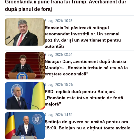
Groenlanda îi pune frână lui Trump. Avertisment dur
după planul de foraj
8 aug. 2026, 10:38
România își păstrează ratingul
recomandat investițiilor. Un semnal
pozitiv, dar și un avertisment pentru
autorități
8 aug. 2026, 08:51
Nicușor Dan, avertisment după decizia
Moody’s: „România trebuie să revină la
creștere economică”
7 aug. 2026, 15:26
PSD, replică dură pentru Bolojan:
„România este într-o situație de forță
majoră”
7 aug. 2026, 14:51
Ședința de guvern se amână pentru ora
15:00. Bolojan nu a obținut toate avizele