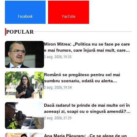
Facebook
YouTube
POPULAR
Miron Mitrea: „Politica nu se face pe care
e mai frumos, care înjură mai mult, care
țipă mai tare, ci pe proiecte”
2 aug. 2026, 19:33
Românii se pregătesc pentru cel mai
sumbru scenariu, odată cu alerta
energetică
2 aug. 2026, 19:34
Dacă radarul te prinde de mai multe ori în
aceeași zi, scapi cu o singură amendă?
Ce spune legea
2 aug. 2026, 21:29
Ana Maria Păcuraru: „Ce se alege de un