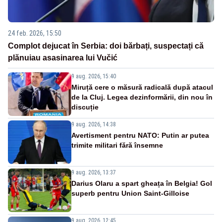
24 feb. 2026, 15:50
Complot dejucat în Serbia: doi bărbați, suspectați că
plănuiau asasinarea lui Vučić
9 aug. 2026, 15:40
Miruță cere o măsură radicală după atacul
de la Cluj. Legea dezinformării, din nou în
discuție
9 aug. 2026, 14:38
Avertisment pentru NATO: Putin ar putea
trimite militari fără însemne
9 aug. 2026, 13:37
Darius Olaru a spart gheața în Belgia! Gol
superb pentru Union Saint-Gilloise
9 aug. 2026, 12:45