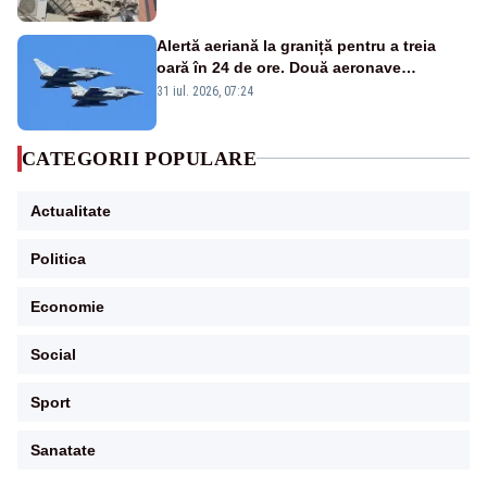
Alertă aeriană la graniță pentru a treia
oară în 24 de ore. Două aeronave
Eurofighter britanice au fost ridicate de la
31 iul. 2026, 07:24
sol
CATEGORII POPULARE
Actualitate
Politica
Economie
Social
Sport
Sanatate