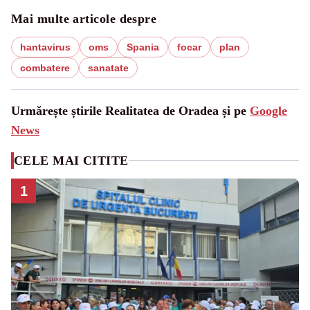
Mai multe articole despre
hantavirus
oms
Spania
focar
plan
combatere
sanatate
Urmărește știrile Realitatea de Oradea și pe
Google
News
CELE MAI CITITE
1