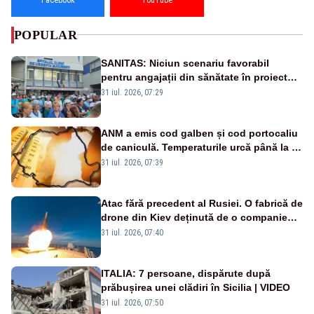
POPULAR
SANITAS: Niciun scenariu favorabil
pentru angajații din sănătate în proiectul
Legii salarizării
31 iul. 2026, 07:29
ANM a emis cod galben și cod portocaliu
de caniculă. Temperaturile urcă până la 38
de grade, iar nopțile devin tropicale
31 iul. 2026, 07:39
Atac fără precedent al Rusiei. O fabrică de
drone din Kiev deținută de o companie
americană, distrusă de o rachetă
31 iul. 2026, 07:40
rusească
ITALIA: 7 persoane, dispărute după
prăbușirea unei clădiri în Sicilia | VIDEO
31 iul. 2026, 07:50