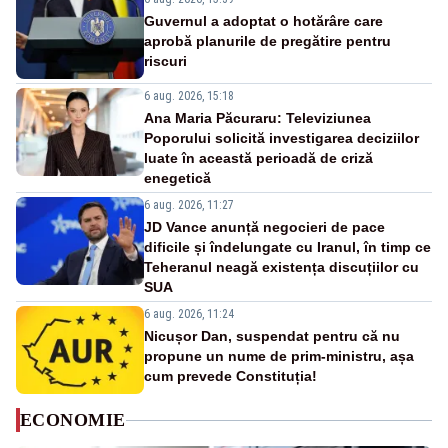
Guvernul a adoptat o hotărâre care
aprobă planurile de pregătire pentru
riscuri
6 aug. 2026, 15:18
Ana Maria Păcuraru: Televiziunea
Poporului solicită investigarea deciziilor
luate în această perioadă de criză
enegetică
6 aug. 2026, 11:27
JD Vance anunță negocieri de pace
dificile și îndelungate cu Iranul, în timp ce
Teheranul neagă existența discuțiilor cu
SUA
6 aug. 2026, 11:24
Nicușor Dan, suspendat pentru că nu
propune un nume de prim-ministru, așa
cum prevede Constituția!
ECONOMIE