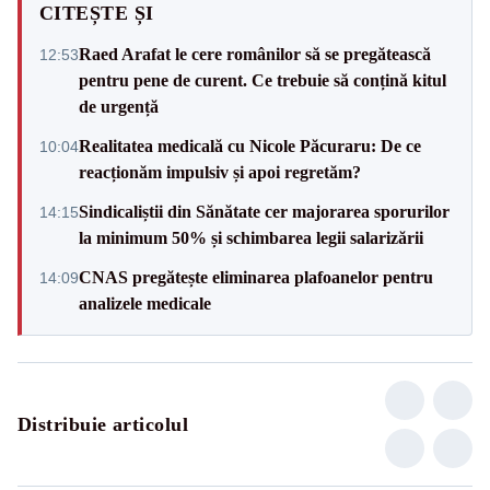
CITEȘTE ȘI
Raed Arafat le cere românilor să se pregătească
12:53
pentru pene de curent. Ce trebuie să conțină kitul
de urgență
Realitatea medicală cu Nicole Păcuraru: De ce
10:04
reacționăm impulsiv și apoi regretăm?
Sindicaliștii din Sănătate cer majorarea sporurilor
14:15
la minimum 50% și schimbarea legii salarizării
CNAS pregătește eliminarea plafoanelor pentru
14:09
analizele medicale
Distribuie articolul