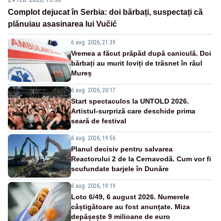
Complot dejucat în Serbia: doi bărbați, suspectați că
plănuiau asasinarea lui Vučić
6 aug. 2026, 21:39
Vremea a făcut prăpăd după caniculă. Doi
bărbați au murit loviți de trăsnet în râul
Mureș
6 aug. 2026, 20:17
Start spectaculos la UNTOLD 2026.
Artistul-surpriză care deschide prima
seară de festival
6 aug. 2026, 19:56
Planul decisiv pentru salvarea
Reactorului 2 de la Cernavodă. Cum vor fi
scufundate barjele în Dunăre
6 aug. 2026, 19:19
Loto 6/49, 6 august 2026. Numerele
câștigătoare au fost anunțate. Miza
depășește 9 milioane de euro