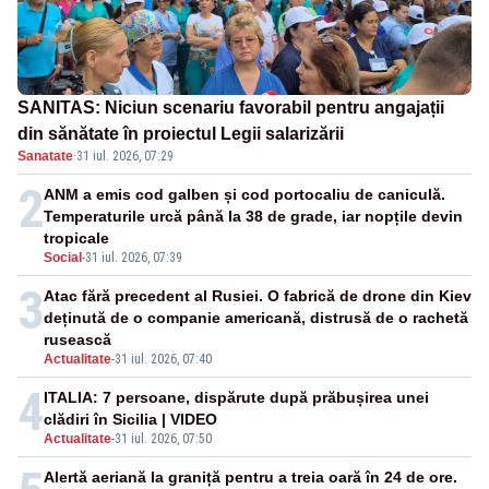
SANITAS: Niciun scenariu favorabil pentru angajații
din sănătate în proiectul Legii salarizării
Sanatate
·
31 iul. 2026, 07:29
2
ANM a emis cod galben și cod portocaliu de caniculă.
Temperaturile urcă până la 38 de grade, iar nopțile devin
tropicale
Social
-
31 iul. 2026, 07:39
3
Atac fără precedent al Rusiei. O fabrică de drone din Kiev
deținută de o companie americană, distrusă de o rachetă
rusească
Actualitate
-
31 iul. 2026, 07:40
4
ITALIA: 7 persoane, dispărute după prăbușirea unei
clădiri în Sicilia | VIDEO
Actualitate
-
31 iul. 2026, 07:50
Alertă aeriană la graniță pentru a treia oară în 24 de ore.