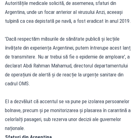
Autoritățile medicale solicită, de asemenea, sfaturi din
Argentina, unde un focar anterior al virusului Anzi, aceeași
tulpină ca cea depistată pe navă, a fost eradicat în anul 2019.
'Dacă respectăm măsurile de sănătate publică și lecțiile
învățate din experiența Argentinei, putem întrerupe acest lanț
de transmitere. Nu ar trebui să fie o epidemie de amploare', a
declarat Abdi Rahman Mahamud, directorul departamentului
de operațiuni de alertă și de reacție la urgențe sanitare din
cadrul OMS.
El a dezvăluit că accentul se va pune pe izolarea persoanelor
bolnave, precum și pe monitorizarea și plasarea în carantină a
celorlalți pasageri, sub rezerva unor decizii ale guvernelor
naționale.
Sfaturi din Argentina