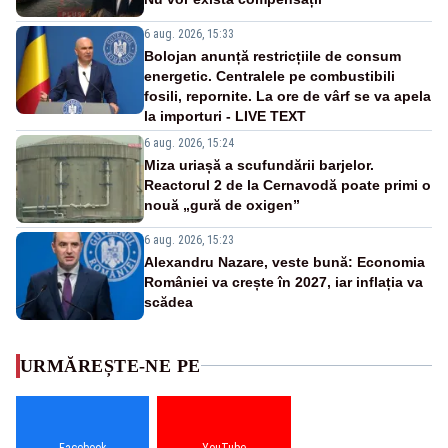
6 aug. 2026, 15:33
Bolojan anunță restricțiile de consum
energetic. Centralele pe combustibili
fosili, repornite. La ore de vârf se va apela
la importuri - LIVE TEXT
6 aug. 2026, 15:24
Miza uriașă a scufundării barjelor.
Reactorul 2 de la Cernavodă poate primi o
nouă „gură de oxigen”
6 aug. 2026, 15:23
Alexandru Nazare, veste bună: Economia
României va crește în 2027, iar inflația va
scădea
URMĂREȘTE-NE PE
Facebook
YouTube