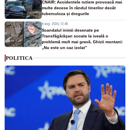
CNAIR: Accidentele rutiere provoacă mai
multe decese în rândul tinerilor decât
tuberculoza și drogurile
6 aug. 2026, 13:48
Scandalul inimii desenate pe
Transfăgărășan scoate la iveală o
problemă mult mai gravă. Ghizii montani:
„Nu este un caz izolat”
POLITICA