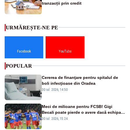
tranzacții prin credit
URMĂREȘTE-NE PE
Facebook
YouTube
POPULAR
Cererea de finanţare pentru spitalul de
boli infecţioase din Oradea
30 iul. 2026, 14:50
Meci de milioane pentru FCSB! Gigi
Becali poate pierde o avere dacă echipa
este eliminată de FK Auda
30 iul. 2026, 15:24