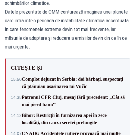
schimbărilor climatice.
Datele prezentate de OMM conturează imaginea unei planete
care intră într-o perioadă de instabilitate climatică accentuată,
în care fenomenele extreme devin tot mai frecvente, iar
măsurile de adaptare și reducere a emisiilor devin din ce în ce
mai urgente.
CITEȘTE ȘI
Complot dejucat în Serbia: doi bărbați, suspectați
15:50
că plănuiau asasinarea lui Vučić
Patronul CFR Cluj, mesaj fără precedent: „Cât să
14:38
mai pierd bani?”
Bihor: Restricții în furnizarea apei în zece
14:12
localități, din cauza secetei prelungite
CNAIR: Accidentele rutiere provoacă mai multe
14:07