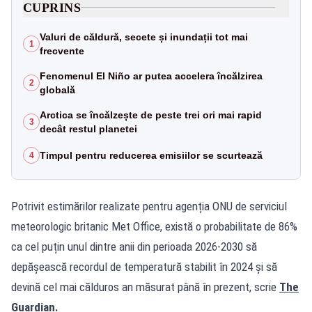
CUPRINS
Valuri de căldură, secete și inundații tot mai
1
frecvente
Fenomenul El Niño ar putea accelera încălzirea
2
globală
Arctica se încălzește de peste trei ori mai rapid
3
decât restul planetei
Timpul pentru reducerea emisiilor se scurtează
4
Potrivit estimărilor realizate pentru agenția ONU de serviciul
meteorologic britanic Met Office, există o probabilitate de 86%
ca cel puțin unul dintre anii din perioada 2026-2030 să
depășească recordul de temperatură stabilit în 2024 și să
devină cel mai călduros an măsurat până în prezent, scrie
The
Guardian.