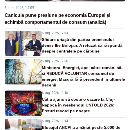
6 aug. 2026, 14:09
Canicula pune presiune pe economia Europei și
schimbă comportamentul de consum (analiză)
6 aug. 2026, 12:53
Sfidare uriașă din partea premierului
demis Ilie Bolojan. A refuzat să răspundă
despre centralele pe cărbune
6 aug. 2026, 12:50
Ministerul Energiei, apel către români să-
și REDUCĂ VOLUNTAR consumul de
energie. Măsură fără precedent în ultimele
decenii
6 aug. 2026, 11:18
Cât a ajuns să coste o cazare la Cluj-
Napoca în weekendul UNTOLD 2026:
Prețuri record pe noapte
6 aug. 2026, 11:14
Blocajul ANCPI a amânat peste 5.000 de