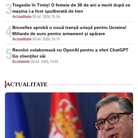
3
Tragedie în Timiș! O femeie de 36 de ani a murit după ce
mașina i-a fost spulberată de tren
Actualitate
-
30 iul. 2026, 15:36
4
Bruxelles aprobă o nouă tranșă uriașă pentru Ucraina!
Miliarde de euro pentru armament și apărare
Actualitate
-
30 iul. 2026, 16:19
5
Revolut colaborează cu OpenAI pentru a oferi ChatGPT
Go clienţilor săi
Economie
-
30 iul. 2026, 14:43
ACTUALITATE