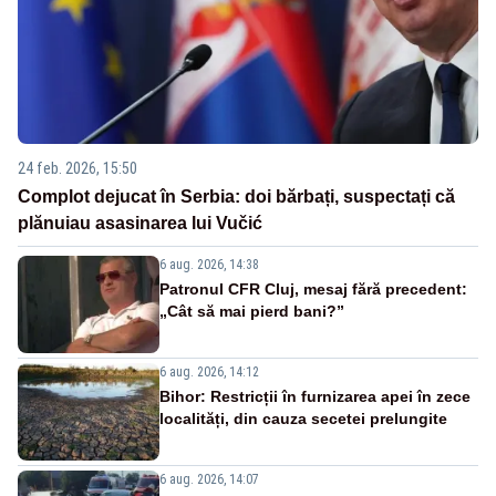
24 feb. 2026, 15:50
Complot dejucat în Serbia: doi bărbați, suspectați că
plănuiau asasinarea lui Vučić
6 aug. 2026, 14:38
Patronul CFR Cluj, mesaj fără precedent:
„Cât să mai pierd bani?”
6 aug. 2026, 14:12
Bihor: Restricții în furnizarea apei în zece
localități, din cauza secetei prelungite
6 aug. 2026, 14:07