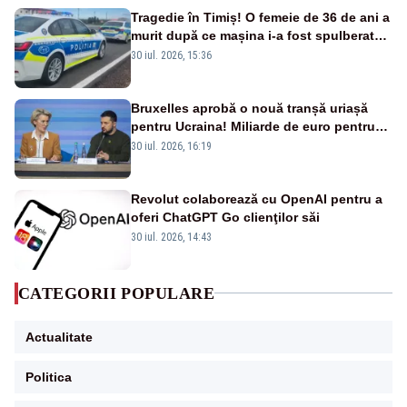
Tragedie în Timiș! O femeie de 36 de ani a
murit după ce mașina i-a fost spulberată
de tren
30 iul. 2026, 15:36
Bruxelles aprobă o nouă tranșă uriașă
pentru Ucraina! Miliarde de euro pentru
armament și apărare
30 iul. 2026, 16:19
Revolut colaborează cu OpenAI pentru a
oferi ChatGPT Go clienţilor săi
30 iul. 2026, 14:43
CATEGORII POPULARE
Actualitate
Politica