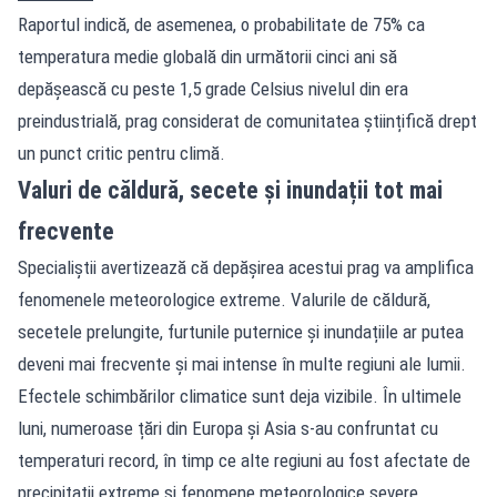
Raportul indică, de asemenea, o probabilitate de 75% ca
temperatura medie globală din următorii cinci ani să
depășească cu peste 1,5 grade Celsius nivelul din era
preindustrială, prag considerat de comunitatea științifică drept
un punct critic pentru climă.
Valuri de căldură, secete și inundații tot mai
frecvente
Specialiștii avertizează că depășirea acestui prag va amplifica
fenomenele meteorologice extreme. Valurile de căldură,
secetele prelungite, furtunile puternice și inundațiile ar putea
deveni mai frecvente și mai intense în multe regiuni ale lumii.
Efectele schimbărilor climatice sunt deja vizibile. În ultimele
luni, numeroase țări din Europa și Asia s-au confruntat cu
temperaturi record, în timp ce alte regiuni au fost afectate de
precipitații extreme și fenomene meteorologice severe.