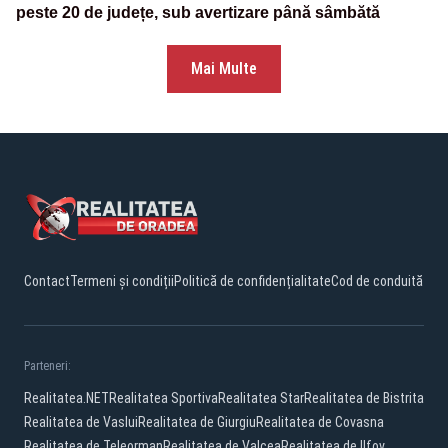
peste 20 de județe, sub avertizare până sâmbătă
Mai Multe
Contact
Termeni și condiții
Politică de confidențialitate
Cod de conduită
Parteneri:
Realitatea.NET
Realitatea Sportiva
Realitatea Star
Realitatea de Bistrita
Realitatea de Vaslui
Realitatea de Giurgiu
Realitatea de Covasna
Realitatea de Teleorman
Realitatea de Valcea
Realitatea de Ilfov