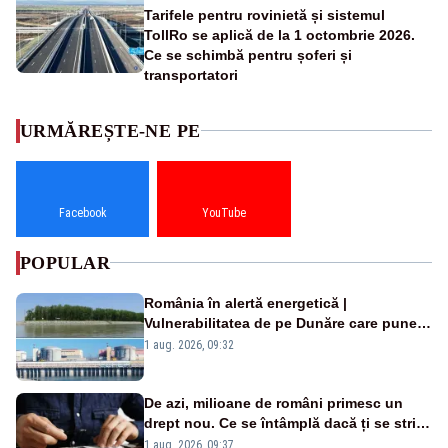
Tarifele pentru rovinietă și sistemul
TollRo se aplică de la 1 octombrie 2026.
Ce se schimbă pentru șoferi și
transportatori
URMĂREȘTE-NE PE
Facebook
YouTube
POPULAR
România în alertă energetică |
Vulnerabilitatea de pe Dunăre care pune
în pericol Centrala Cernavodă era
1 aug. 2026, 09:32
cunoscută de pe vremea lui Ceaușescu
De azi, milioane de români primesc un
drept nou. Ce se întâmplă dacă ți se strică
un produs
1 aug. 2026, 09:37