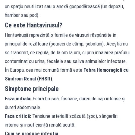
un spațiu neutilizat sau o anexă gospodărească (un depozit,
hambar sau pod).
Ce este Hantavirusul?
Hantavirușii reprezintă o familie de virusuri răspândite în
principal de rozătoare (șoareci de câmp, șobolani). Aceștia nu
se transmit, de regulă, de la om la om, ci prin inhalarea prafului
contaminat cu urina, fecalele sau saliva animalelor infectate.
În Europa, cea mai comună formă este
Febra Hemoragică cu
Sindrom Renal (FHSR)
.
Simptome principale
Faza inițială:
Febră bruscă, frisoane, dureri de cap intense și
dureri abdominale.
Faza critică:
Tensiune arterială scăzută (șoc), sângerări
interne și insuficiență renală acută.
Cum se produce infecția