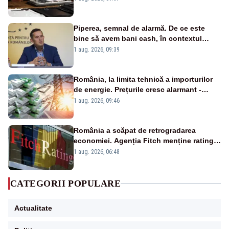
Piperea, semnal de alarmă. De ce este
bine să avem bani cash, în contextul
alertei energetice?
1 aug. 2026, 09:39
România, la limita tehnică a importurilor
de energie. Prețurile cresc alarmant -
Analiză Realitatea Plus
1 aug. 2026, 09:46
România a scăpat de retrogradarea
economiei. Agenția Fitch menține ratingul
„BBB-” cu perspectivă negativă
1 aug. 2026, 06:48
CATEGORII POPULARE
Actualitate