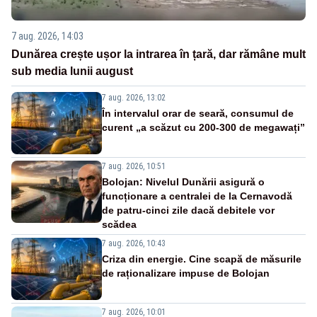
7 aug. 2026, 14:03
Dunărea crește ușor la intrarea în țară, dar rămâne mult
sub media lunii august
7 aug. 2026, 13:02
În intervalul orar de seară, consumul de
curent „a scăzut cu 200-300 de megawați”
7 aug. 2026, 10:51
Bolojan: Nivelul Dunării asigură o
funcționare a centralei de la Cernavodă
de patru-cinci zile dacă debitele vor
scădea
7 aug. 2026, 10:43
Criza din energie. Cine scapă de măsurile
de raționalizare impuse de Bolojan
7 aug. 2026, 10:01