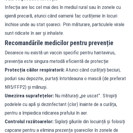
Infecția are loc cel mai des în mediul rural sau în zonele cu
igienă precară, atunci când oamenii fac curățenie în locuri
închise unde au stat șoareci. Prin măturare, particulele virale
sunt ridicate în aer și inhalate.
Recomandările medicilor pentru prevenție
Deoarece nu există un vaccin specific pentru hantavirus,
prevenția este singura metodă eficientă de protecție:
Protecția căilor respiratorii:
Atunci când curățați beciuri,
poduri sau depozite, purtați întotdeauna o mască (de preferat
N95/FFP2) și mănuși.
Umezirea suprafețelor:
Nu măturați „pe uscat”. Stropiți
podelele cu apă și dezinfectant (clor) înainte de a curăța,
pentru a împiedica ridicarea prafului în aer.
Controlul rozătoarelor:
Sigilați găurile din locuință și folosiți
capcane pentru a elimina prezența șoarecilor în zonele de