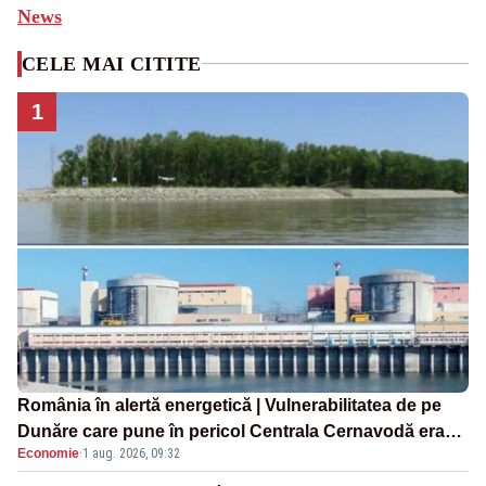
News
CELE MAI CITITE
1
România în alertă energetică | Vulnerabilitatea de pe
Dunăre care pune în pericol Centrala Cernavodă era
Economie
·
1 aug. 2026, 09:32
cunoscută de pe vremea lui Ceaușescu