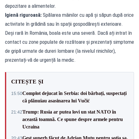
depozitare a alimentelor.
Igienă riguroasă:
Spălarea mâinilor cu apă și săpun după orice
activitate în grădină sau în spații gospodărești exterioare.
Deși rară în România, boala este una severă. Dacă ați intrat în
contact cu zone populate de rozătoare și prezentați simptome
de gripă urmate de dureri lombare (la nivelul rinichilor),
prezentați-vă de urgență la medic.
CITEȘTE ȘI
Complot dejucat în Serbia: doi bărbați, suspectați
15:50
că plănuiau asasinarea lui Vučić
Trump: Rusia ar putea lovi un stat NATO în
21:42
această toamnă. Ce spune despre armele pentru
Ucraina
Gest superb făcut de Adrian Mutu pentru soția sa,
20:43