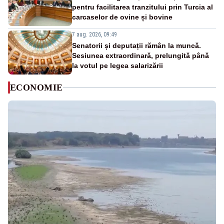
pentru facilitarea tranzitului prin Turcia al
carcaselor de ovine și bovine
7 aug. 2026, 09:49
Senatorii și deputații rămân la muncă.
Sesiunea extraordinară, prelungită până
la votul pe legea salarizării
ECONOMIE