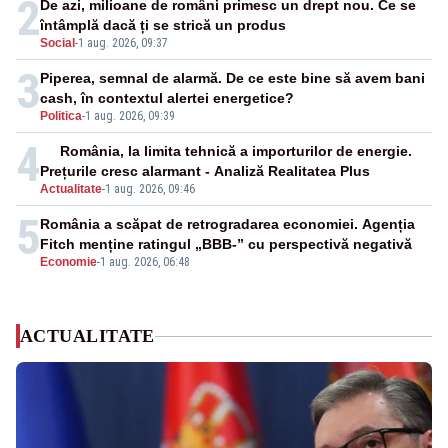
2
De azi, milioane de români primesc un drept nou. Ce se
întâmplă dacă ți se strică un produs
Social
-
1 aug. 2026, 09:37
3
Piperea, semnal de alarmă. De ce este bine să avem bani
cash, în contextul alertei energetice?
Politica
-
1 aug. 2026, 09:39
4
România, la limita tehnică a importurilor de energie.
Prețurile cresc alarmant - Analiză Realitatea Plus
Actualitate
-
1 aug. 2026, 09:46
5
România a scăpat de retrogradarea economiei. Agenția
Fitch menține ratingul „BBB-” cu perspectivă negativă
Economie
-
1 aug. 2026, 06:48
ACTUALITATE