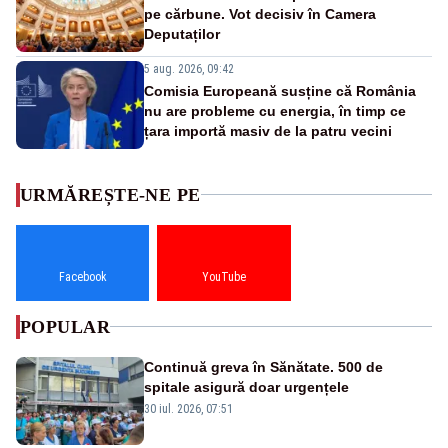
pe cărbune. Vot decisiv în Camera
Deputaților
5 aug. 2026, 09:42
Comisia Europeană susține că România
nu are probleme cu energia, în timp ce
țara importă masiv de la patru vecini
URMĂREȘTE-NE PE
Facebook
YouTube
POPULAR
Continuă greva în Sănătate. 500 de
spitale asigură doar urgențele
30 iul. 2026, 07:51