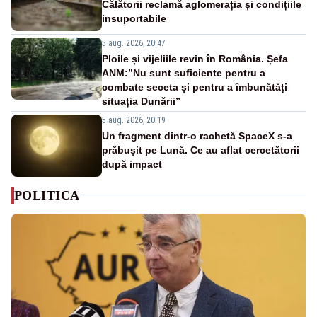
Călătorii reclamă aglomerația și condițiile
insuportabile
5 aug. 2026, 20:47
Ploile și vijeliile revin în România. Șefa
ANM:”Nu sunt suficiente pentru a
combate seceta și pentru a îmbunătăți
situația Dunării”
5 aug. 2026, 20:19
Un fragment dintr-o rachetă SpaceX s-a
prăbușit pe Lună. Ce au aflat cercetătorii
după impact
POLITICA