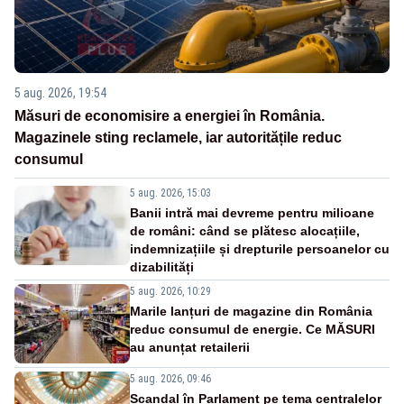
5 aug. 2026, 19:54
Măsuri de economisire a energiei în România.
Magazinele sting reclamele, iar autoritățile reduc
consumul
5 aug. 2026, 15:03
Banii intră mai devreme pentru milioane
de români: când se plătesc alocațiile,
indemnizațiile și drepturile persoanelor cu
dizabilități
5 aug. 2026, 10:29
Marile lanțuri de magazine din România
reduc consumul de energie. Ce MĂSURI
au anunțat retailerii
5 aug. 2026, 09:46
Scandal în Parlament pe tema centralelor