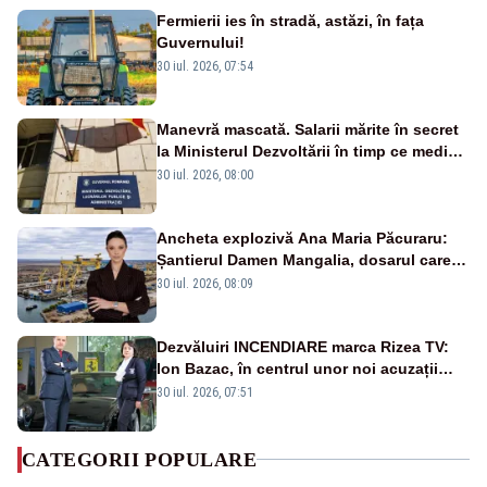
Fermierii ies în stradă, astăzi, în fața
Guvernului!
30 iul. 2026, 07:54
Manevră mascată. Salarii mărite în secret
la Ministerul Dezvoltării în timp ce medicii
ies în stradă
30 iul. 2026, 08:00
Ancheta explozivă Ana Maria Păcuraru:
Șantierul Damen Mangalia, dosarul care
scufundă apărarea României
30 iul. 2026, 08:09
Dezvăluiri INCENDIARE marca Rizea TV:
Ion Bazac, în centrul unor noi acuzații
publice
30 iul. 2026, 07:51
CATEGORII POPULARE