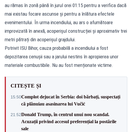
au rămas în zonă până în jurul orei 01:15 pentru a verifica dacă
mai existau focare ascunse și pentru a înlătura efectele
evenimentului. În urma incendiului, au ars o afumătoare
improvizată în anexă, acoperișul construcției și aproximativ trei
metri pătrați din acoperișul grajdului.
Potrivit ISU Bihor, cauza probabilă a incendiului a fost
depozitarea cenușii sau a jarului nestins în apropierea unor
materiale combustibile. Nu au fost menționate victime.
CITEȘTE ȘI
Complot dejucat în Serbia: doi bărbați, suspectați
15:50
că plănuiau asasinarea lui Vučić
Donald Trump, în centrul unui nou scandal.
21:52
Acuzații privind accesul preferențial la postările
sale