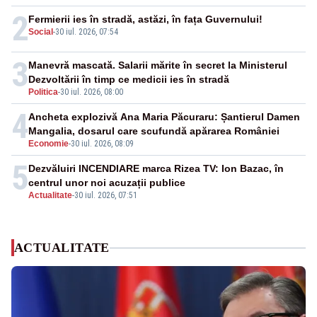
2
Fermierii ies în stradă, astăzi, în fața Guvernului!
Social
-
30 iul. 2026, 07:54
3
Manevră mascată. Salarii mărite în secret la Ministerul
Dezvoltării în timp ce medicii ies în stradă
Politica
-
30 iul. 2026, 08:00
4
Ancheta explozivă Ana Maria Păcuraru: Șantierul Damen
Mangalia, dosarul care scufundă apărarea României
Economie
-
30 iul. 2026, 08:09
5
Dezvăluiri INCENDIARE marca Rizea TV: Ion Bazac, în
centrul unor noi acuzații publice
Actualitate
-
30 iul. 2026, 07:51
ACTUALITATE