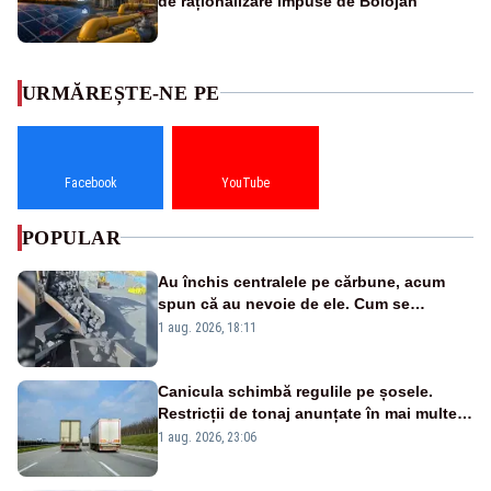
de raționalizare impuse de Bolojan
URMĂREȘTE-NE PE
Facebook
YouTube
POPULAR
Au închis centralele pe cărbune, acum
spun că au nevoie de ele. Cum se
pasează vina în plină criză energetică
1 aug. 2026, 18:11
Canicula schimbă regulile pe șosele.
Restricții de tonaj anunțate în mai multe
județe
1 aug. 2026, 23:06