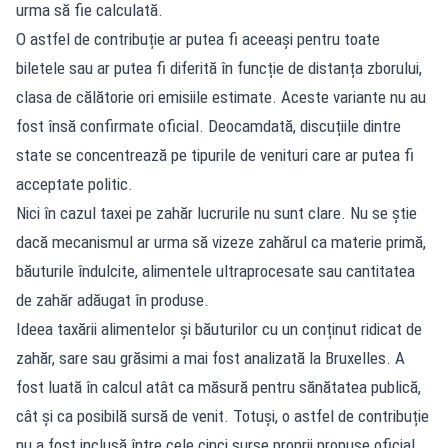
urma să fie calculată.
O astfel de contribuție ar putea fi aceeași pentru toate
biletele sau ar putea fi diferită în funcție de distanța zborului,
clasa de călătorie ori emisiile estimate. Aceste variante nu au
fost însă confirmate oficial. Deocamdată, discuțiile dintre
state se concentrează pe tipurile de venituri care ar putea fi
acceptate politic.
Nici în cazul taxei pe zahăr lucrurile nu sunt clare. Nu se știe
dacă mecanismul ar urma să vizeze zahărul ca materie primă,
băuturile îndulcite, alimentele ultraprocesate sau cantitatea
de zahăr adăugat în produse.
Ideea taxării alimentelor și băuturilor cu un conținut ridicat de
zahăr, sare sau grăsimi a mai fost analizată la Bruxelles. A
fost luată în calcul atât ca măsură pentru sănătatea publică,
cât și ca posibilă sursă de venit. Totuși, o astfel de contribuție
nu a fost inclusă între cele cinci surse proprii propuse oficial