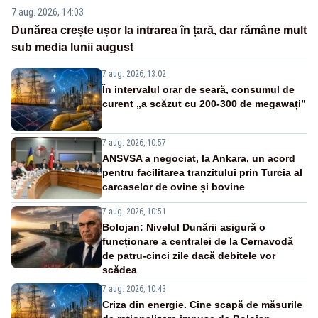
7 aug. 2026, 14:03
Dunărea crește ușor la intrarea în țară, dar rămâne mult
sub media lunii august
7 aug. 2026, 13:02
În intervalul orar de seară, consumul de
curent „a scăzut cu 200-300 de megawați”
7 aug. 2026, 10:57
ANSVSA a negociat, la Ankara, un acord
pentru facilitarea tranzitului prin Turcia al
carcaselor de ovine și bovine
7 aug. 2026, 10:51
Bolojan: Nivelul Dunării asigură o
funcționare a centralei de la Cernavodă
de patru-cinci zile dacă debitele vor
scădea
7 aug. 2026, 10:43
Criza din energie. Cine scapă de măsurile