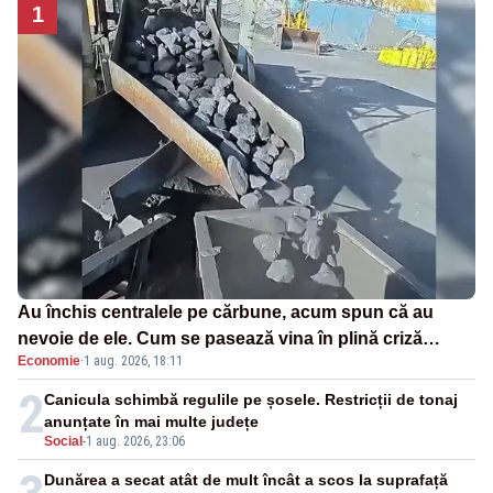
1
Au închis centralele pe cărbune, acum spun că au
nevoie de ele. Cum se pasează vina în plină criză
Economie
·
1 aug. 2026, 18:11
energetică
2
Canicula schimbă regulile pe șosele. Restricții de tonaj
anunțate în mai multe județe
Social
-
1 aug. 2026, 23:06
Dunărea a secat atât de mult încât a scos la suprafață