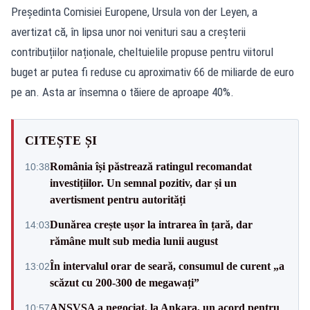
Președinta Comisiei Europene, Ursula von der Leyen, a
avertizat că, în lipsa unor noi venituri sau a creșterii
contribuțiilor naționale, cheltuielile propuse pentru viitorul
buget ar putea fi reduse cu aproximativ 66 de miliarde de euro
pe an. Asta ar însemna o tăiere de aproape 40%.
CITEȘTE ȘI
România își păstrează ratingul recomandat
10:38
investițiilor. Un semnal pozitiv, dar și un
avertisment pentru autorități
Dunărea crește ușor la intrarea în țară, dar
14:03
rămâne mult sub media lunii august
În intervalul orar de seară, consumul de curent „a
13:02
scăzut cu 200-300 de megawați”
ANSVSA a negociat, la Ankara, un acord pentru
10:57