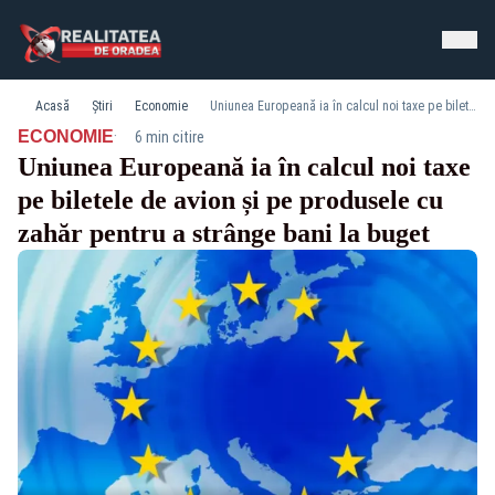
Acasă
Știri
Economie
Uniunea Europeană ia în calcul noi taxe pe biletele de avion și pe produsele cu zahăr pentru a strânge bani la buget
·
ECONOMIE
6 min citire
Uniunea Europeană ia în calcul noi taxe
pe biletele de avion și pe produsele cu
zahăr pentru a strânge bani la buget