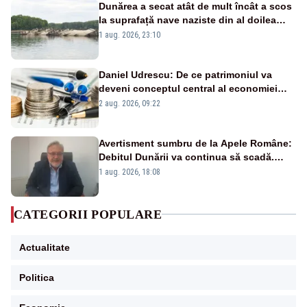
Dunărea a secat atât de mult încât a scos
la suprafață nave naziste din al doilea
război mondial
1 aug. 2026, 23:10
Daniel Udrescu: De ce patrimoniul va
deveni conceptul central al economiei
viitoare?
2 aug. 2026, 09:22
Avertisment sumbru de la Apele Române:
Debitul Dunării va continua să scadă.
Cernavodă s-ar putea închide în 4 zile
1 aug. 2026, 18:08
CATEGORII POPULARE
Actualitate
Politica