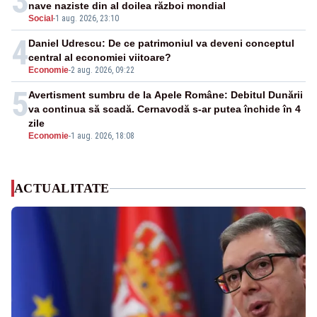
3
nave naziste din al doilea război mondial
Social
-
1 aug. 2026, 23:10
4
Daniel Udrescu: De ce patrimoniul va deveni conceptul
central al economiei viitoare?
Economie
-
2 aug. 2026, 09:22
5
Avertisment sumbru de la Apele Române: Debitul Dunării
va continua să scadă. Cernavodă s-ar putea închide în 4
zile
Economie
-
1 aug. 2026, 18:08
ACTUALITATE