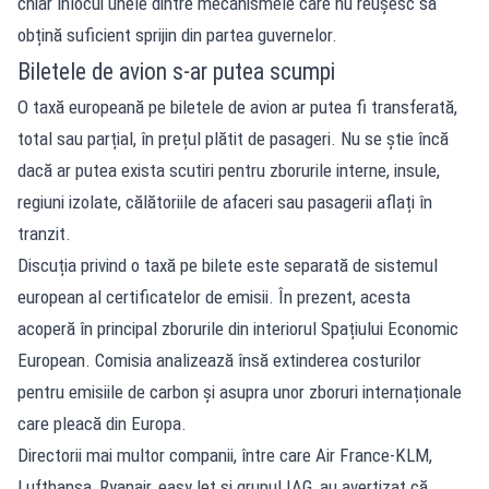
chiar înlocui unele dintre mecanismele care nu reușesc să
obțină suficient sprijin din partea guvernelor.
Biletele de avion s-ar putea scumpi
O taxă europeană pe biletele de avion ar putea fi transferată,
total sau parțial, în prețul plătit de pasageri. Nu se știe încă
dacă ar putea exista scutiri pentru zborurile interne, insule,
regiuni izolate, călătoriile de afaceri sau pasagerii aflați în
tranzit.
Discuția privind o taxă pe bilete este separată de sistemul
european al certificatelor de emisii. În prezent, acesta
acoperă în principal zborurile din interiorul Spațiului Economic
European. Comisia analizează însă extinderea costurilor
pentru emisiile de carbon și asupra unor zboruri internaționale
care pleacă din Europa.
Directorii mai multor companii, între care Air France-KLM,
Lufthansa, Ryanair, easyJet și grupul IAG, au avertizat că