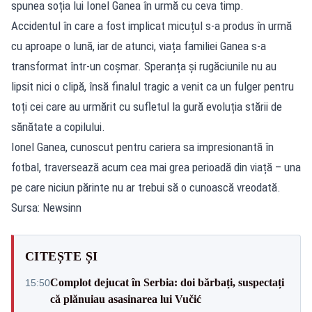
spunea soția lui Ionel Ganea în urmă cu ceva timp.
Accidentul în care a fost implicat micuțul s-a produs în urmă
cu aproape o lună, iar de atunci, viața familiei Ganea s-a
transformat într-un coșmar. Speranța și rugăciunile nu au
lipsit nici o clipă, însă finalul tragic a venit ca un fulger pentru
toți cei care au urmărit cu sufletul la gură evoluția stării de
sănătate a copilului.
Ionel Ganea, cunoscut pentru cariera sa impresionantă în
fotbal, traversează acum cea mai grea perioadă din viață – una
pe care niciun părinte nu ar trebui să o cunoască vreodată.
Sursa: Newsinn
CITEȘTE ȘI
Complot dejucat în Serbia: doi bărbați, suspectați
15:50
că plănuiau asasinarea lui Vučić