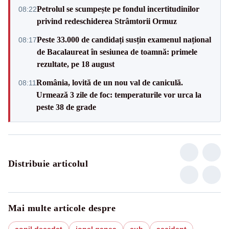
Petrolul se scumpește pe fondul incertitudinilor
08:22
privind redeschiderea Strâmtorii Ormuz
Peste 33.000 de candidați susțin examenul național
08:17
de Bacalaureat în sesiunea de toamnă: primele
rezultate, pe 18 august
România, lovită de un nou val de caniculă.
08:11
Urmează 3 zile de foc: temperaturile vor urca la
peste 38 de grade
Distribuie articolul
Mai multe articole despre
copil decedat
ionel ganea
cub
accident