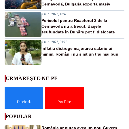
Cernavodă, Bulgaria exportă masiv
9 aug. 2026, 16:48
Pericolul pentru Reactorul 2 de la
Cernavodă nu a trecut. Barjele
scufundate în Dunăre pot fi dislocate
9 aug. 2026, 09:28
Inflația distruge majorarea salariului
minim. Românii nu simt un trai mai bun
URMĂREȘTE-NE PE
Facebook
YouTube
POPULAR
România ar putea avea un nou Guvern