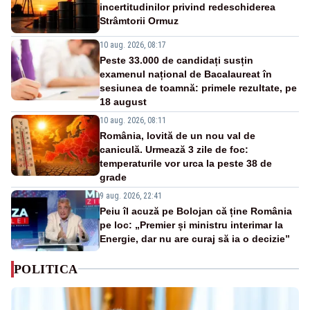
incertitudinilor privind redeschiderea
Strâmtorii Ormuz
10 aug. 2026, 08:17
Peste 33.000 de candidați susțin
examenul național de Bacalaureat în
sesiunea de toamnă: primele rezultate, pe
18 august
10 aug. 2026, 08:11
România, lovită de un nou val de
caniculă. Urmează 3 zile de foc:
temperaturile vor urca la peste 38 de
grade
9 aug. 2026, 22:41
Peiu îl acuză pe Bolojan că ține România
pe loc: „Premier și ministru interimar la
Energie, dar nu are curaj să ia o decizie”
POLITICA