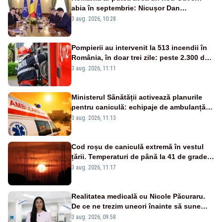
abia în septembrie: Nicușor Dan
pregătește noi consultări cu partidele
3 aug. 2026, 10:28
după 15 august
Pompierii au intervenit la 513 incendii în
România, în doar trei zile: peste 2.300 de
hectare de teren au fost afectate
3 aug. 2026, 11:11
Ministerul Sănătății activează planurile
pentru caniculă: echipaje de ambulanță
suplimentate, stocuri de medicamente
3 aug. 2026, 11:13
verificate și puncte de apă în spațiile
publice
Cod roșu de caniculă extremă în vestul
țării. Temperaturi de până la 41 de grade
până miercuri
3 aug. 2026, 11:17
Realitatea medicală cu Nicole Păcuraru.
De ce ne trezim uneori înainte să sune
alarma?
3 aug. 2026, 09:58