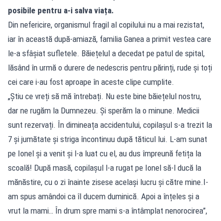
posibile pentru a-i salva viața.
Din nefericire, organismul fragil al copilului nu a mai rezistat,
iar în această după-amiază, familia Ganea a primit vestea care
le-a sfâșiat sufletele. Băiețelul a decedat pe patul de spital,
lăsând în urmă o durere de nedescris pentru părinți, rude și toți
cei care i-au fost aproape în aceste clipe cumplite.
„Știu ce vreți să mă întrebați. Nu este bine băiețelul nostru,
dar ne rugăm la Dumnezeu. Și sperăm la o minune. Medicii
sunt rezervați. În dimineața accidentului, copilașul s-a trezit la
7 și jumătate și striga încontinuu după tăticul lui. L-am sunat
pe Ionel și a venit și l-a luat cu el, au dus împreună fetița la
scoală! După masă, copilașul l-a rugat pe Ionel să-l ducă la
mănăstire, cu o zi înainte zisese același lucru și către mine.I-
am spus amândoi ca îl ducem duminică. Apoi a înțeles și a
vrut la mami… În drum spre mami s-a întâmplat nenorocirea”,