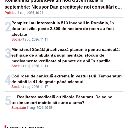
România ar putea avea un nou Guvern abia în
septembrie: Nicușor Dan pregătește noi consultări cu
Politica
·
3 aug. 2026, 10:28
partidele după 15 august
2
Pompierii au intervenit la 513 incendii în România, în
doar trei zile: peste 2.300 de hectare de teren au fost
afectate
Social
-
3 aug. 2026, 11:11
3
Ministerul Sănătății activează planurile pentru caniculă:
echipaje de ambulanță suplimentate, stocuri de
medicamente verificate și puncte de apă în spațiile
Social
-
3 aug. 2026, 11:13
publice
4
Cod roșu de caniculă extremă în vestul țării. Temperaturi
de până la 41 de grade până miercuri
Social
-
3 aug. 2026, 11:17
5
Realitatea medicală cu Nicole Păcuraru. De ce ne
trezim uneori înainte să sune alarma?
Sanatate
-
3 aug. 2026, 09:58