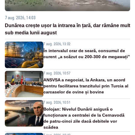
7 aug. 2026, 14:03
Dunărea crește ușor la intrarea în țară, dar rămâne mult
sub media lunii august
7 aug. 2026, 13:02
În intervalul orar de seară, consumul de
curent „a scăzut cu 200-300 de megawați”
7 aug. 2026, 10:57
ANSVSA a negociat, la Ankara, un acord
pentru facilitarea tranzitului prin Turcia al
carcaselor de ovine și bovine
7 aug. 2026, 10:51
Bolojan: Nivelul Dunării asigură o
funcționare a centralei de la Cernavodă
de patru-cinci zile dacă debitele vor
scădea