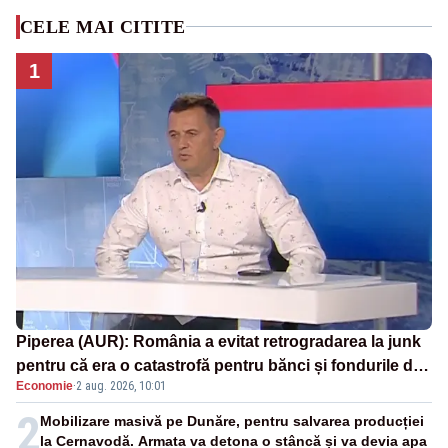
CELE MAI CITITE
1
Piperea (AUR): România a evitat retrogradarea la junk
pentru că era o catastrofă pentru bănci și fondurile de
Economie
·
2 aug. 2026, 10:01
pensii
2
Mobilizare masivă pe Dunăre, pentru salvarea producției
la Cernavodă. Armata va detona o stâncă și va devia apa