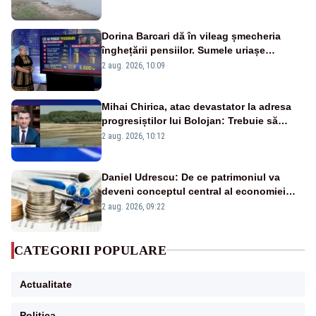
fluviului - IMAGINI AERIENE
Dorina Barcari dă în vileag șmecheria
înghețării pensiilor. Sumele uriașe
pierdute de fiecare român
2 aug. 2026, 10:09
Mihai Chirica, atac devastator la adresa
progresiștilor lui Bolojan: Trebuie să
protejăm și natura, dar nu șținem omaneii
2 aug. 2026, 10:12
în stare permanentă de alertă
Daniel Udrescu: De ce patrimoniul va
deveni conceptul central al economiei
viitoare?
2 aug. 2026, 09:22
CATEGORII POPULARE
Actualitate
Politica