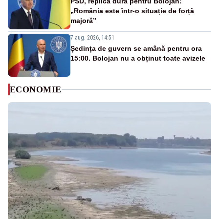
PSD, replică dură pentru Bolojan:
„România este într-o situație de forță
majoră”
7 aug. 2026, 14:51
Ședința de guvern se amână pentru ora
15:00. Bolojan nu a obținut toate avizele
ECONOMIE