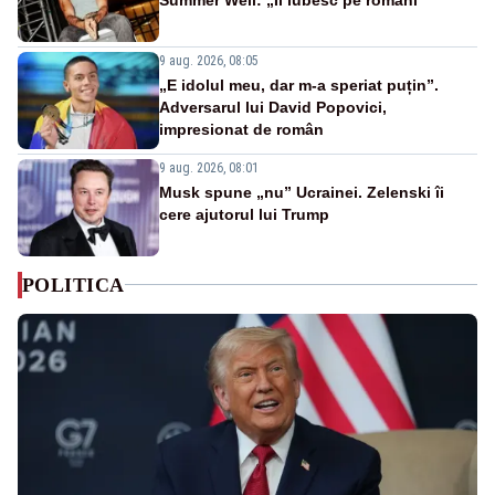
9 aug. 2026, 08:05
„E idolul meu, dar m-a speriat puțin”.
Adversarul lui David Popovici,
impresionat de român
9 aug. 2026, 08:01
Musk spune „nu” Ucrainei. Zelenski îi
cere ajutorul lui Trump
POLITICA