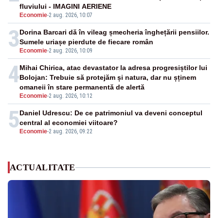
fluviului - IMAGINI AERIENE
Economie
-
2 aug. 2026, 10:07
3
Dorina Barcari dă în vileag șmecheria înghețării pensiilor.
Sumele uriașe pierdute de fiecare român
Economie
-
2 aug. 2026, 10:09
4
Mihai Chirica, atac devastator la adresa progresiștilor lui
Bolojan: Trebuie să protejăm și natura, dar nu șținem
omaneii în stare permanentă de alertă
Economie
-
2 aug. 2026, 10:12
5
Daniel Udrescu: De ce patrimoniul va deveni conceptul
central al economiei viitoare?
Economie
-
2 aug. 2026, 09:22
ACTUALITATE