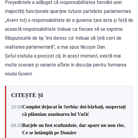
Președintele a adăugat că responsabilitatea formării unei
majorități funcționale aparține tuturor partidelor parlamentare.
„Avem toţi o responsabilitate de a guverna ţara asta şi faţă de
această responsabilitate trebuie ca fiecare să se exprime.
Răspunsurile de tip ‘îmi doresc ca’ trebuie să ţină cont de
realitatea parlamentară”, a mai spus Nicuşor Dan.
Șeful statului a precizat că, în acest moment, există mai
multe scenarii și variante aflate în discuție pentru formarea
noului Guvern.
CITEȘTE ȘI
Complot dejucat în Serbia: doi bărbați, suspectați
15:50
că plănuiau asasinarea lui Vučić
Barjele au fost scufundate, dar apare un nou risc.
08:29
Ce se întâmplă pe Dunăre