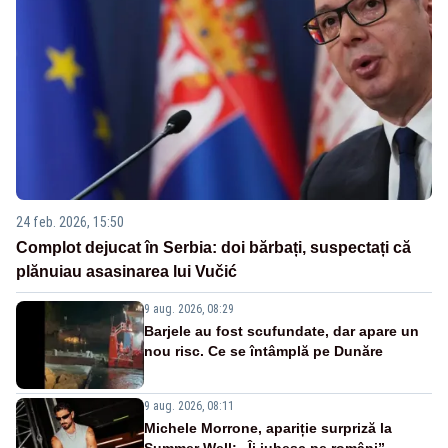
24 feb. 2026, 15:50
Complot dejucat în Serbia: doi bărbați, suspectați că
plănuiau asasinarea lui Vučić
9 aug. 2026, 08:29
Barjele au fost scufundate, dar apare un
nou risc. Ce se întâmplă pe Dunăre
9 aug. 2026, 08:11
Michele Morrone, apariție surpriză la
Summer Well: „Îi iubesc pe români”