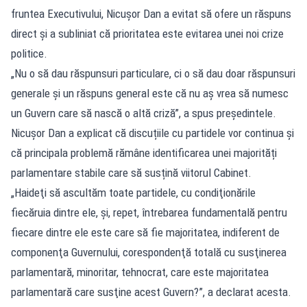
fruntea Executivului, Nicușor Dan a evitat să ofere un răspuns
direct și a subliniat că prioritatea este evitarea unei noi crize
politice.
„Nu o să dau răspunsuri particulare, ci o să dau doar răspunsuri
generale şi un răspuns general este că nu aş vrea să numesc
un Guvern care să nască o altă criză”, a spus președintele.
Nicuşor Dan a explicat că discuțiile cu partidele vor continua și
că principala problemă rămâne identificarea unei majorități
parlamentare stabile care să susțină viitorul Cabinet.
„Haideţi să ascultăm toate partidele, cu condiţionările
fiecăruia dintre ele, şi, repet, întrebarea fundamentală pentru
fiecare dintre ele este care să fie majoritatea, indiferent de
componenţa Guvernului, corespondenţă totală cu susţinerea
parlamentară, minoritar, tehnocrat, care este majoritatea
parlamentară care susţine acest Guvern?”, a declarat acesta.