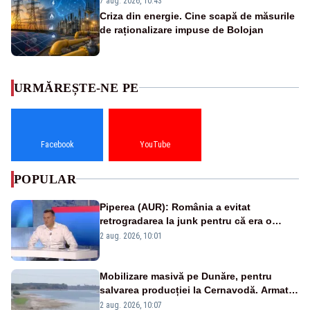
7 aug. 2026, 10:43
Criza din energie. Cine scapă de măsurile
de raționalizare impuse de Bolojan
URMĂREȘTE-NE PE
Facebook
YouTube
POPULAR
Piperea (AUR): România a evitat
retrogradarea la junk pentru că era o
catastrofă pentru bănci și fondurile de
2 aug. 2026, 10:01
pensii
Mobilizare masivă pe Dunăre, pentru
salvarea producției la Cernavodă. Armata
va detona o stâncă și va devia apa
2 aug. 2026, 10:07