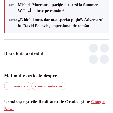
Michele Morrone, apariție surpriză la Summer
08:11
Well: „Îi iubesc pe români”
„E idolul meu, dar m-a speriat puțin”. Adversarul
08:05
lui David Popovici, impresionat de român
Distribuie articolul
Mai multe articole despre
nicusor dan
sorin grindeanu
Urmărește știrile Realitatea de Oradea și pe
Google
News