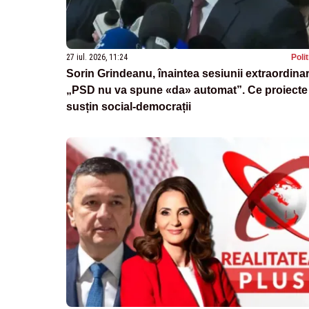
27 iul. 2026, 11:24
Poli
Sorin Grindeanu, înaintea sesiunii extraordina
„PSD nu va spune «da» automat”. Ce proiecte
susțin social-democrații