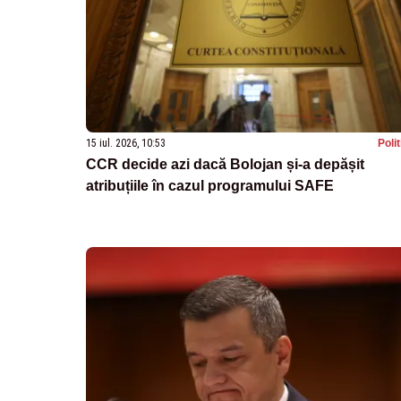
15 iul. 2026, 10:53
Poli
CCR decide azi dacă Bolojan și-a depășit
atribuțiile în cazul programului SAFE