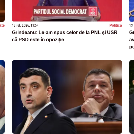
ate
13 iul. 2026, 13:54
Politica
13 
Grindeanu: Le-am spus celor de la PNL și USR
Gr
că PSD este în opoziție
av
pe