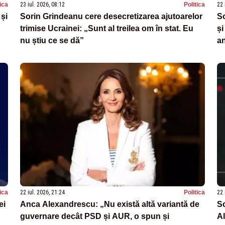
tica
23 iul. 2026, 08:12
Politica
22 
 și
Sorin Grindeanu cere desecretizarea ajutoarelor
So
trimise Ucrainei: „Sunt al treilea om în stat. Eu
și
nu știu ce se dă”
an
tica
22 iul. 2026, 21:24
Politica
22 
ei
Anca Alexandrescu: „Nu există altă variantă de
So
guvernare decât PSD și AUR, o spun și
Al