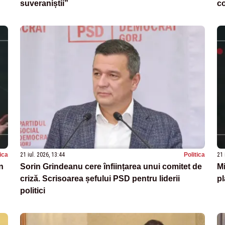
suveraniștii”
c
tica
21 iul. 2026, 13:44
Politica
21 
n
Sorin Grindeanu cere înființarea unui comitet de
Mi
criză. Scrisoarea șefului PSD pentru liderii
pl
politici