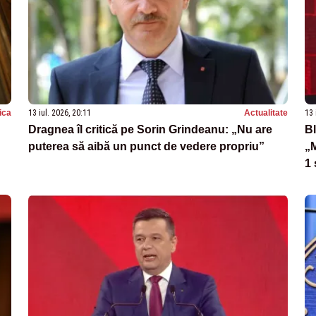
tica
13 iul. 2026, 20:11
Actualitate
13 
Dragnea îl critică pe Sorin Grindeanu: „Nu are
Bl
puterea să aibă un punct de vedere propriu”
„M
1