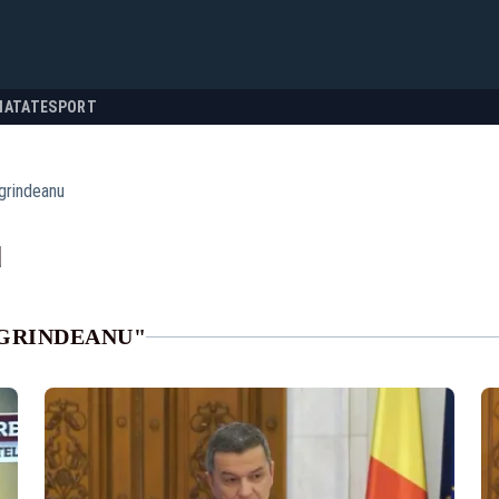
NATATE
SPORT
 grindeanu
u
 GRINDEANU"