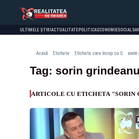
ULTIMELE ȘTIRI
ACTUALITATE
POLITICA
ECONOMIE
SOCIAL
SA
Acasă
Etichete
Etichete care încep cu S
sorin
Tag: sorin grindean
ARTICOLE CU ETICHETA "SORIN