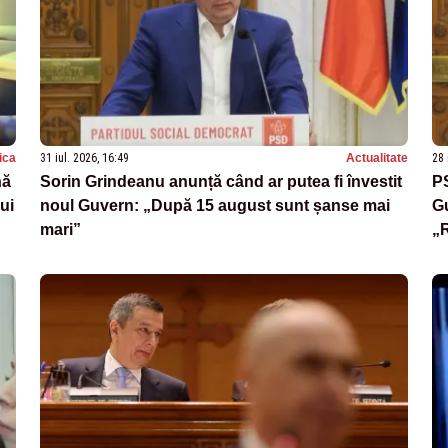
tica
31 iul. 2026, 16:49
Actualitate
28 
nă
Sorin Grindeanu anunță când ar putea fi învestit
PS
ui
noul Guvern: „După 15 august sunt șanse mai
Gu
mari”
„R
P