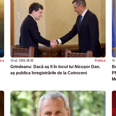
tica
16 iul. 2026, 08:05
Politica
15 
Grindeanu: Dacă aș fi în locul lui Nicușor Dan,
Bo
aș publica înregistrările de la Cotroceni
PN
Me