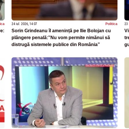
tica
24 iul. 2026, 14:07
Politica
23 
re:
Sorin Grindeanu îl amenință pe Ilie Bolojan cu
V
plângere penală:”Nu vom permite nimănui să
tr
distrugă sistemele publice din România”
g