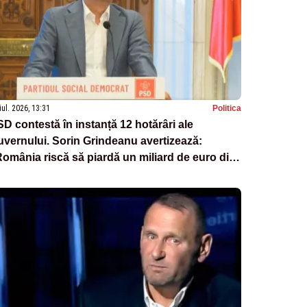
iul. 2026, 13:31
Politica
D contestă în instanță 12 hotărâri ale
vernului. Sorin Grindeanu avertizează:
omânia riscă să piardă un miliard de euro din
NRR”