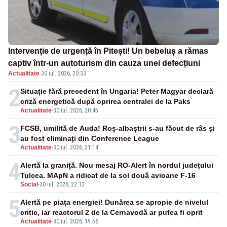
Intervenție de urgență în Pitești! Un bebeluș a rămas
captiv într-un autoturism din cauza unei defecțiuni
Actualitate
·
30 iul. 2026, 20:33
2
Situație fără precedent în Ungaria! Peter Magyar declară
criză energetică după oprirea centralei de la Paks
Actualitate
-
30 iul. 2026, 20:45
3
FCSB, umilită de Auda! Roș-albaștrii s-au făcut de râs și
au fost eliminați din Conference League
Actualitate
-
30 iul. 2026, 21:14
4
Alertă la graniță. Nou mesaj RO-Alert în nordul județului
Tulcea. MApN a ridicat de la sol două avioane F-16
Social
-
30 iul. 2026, 22:12
5
Alertă pe piața energiei! Dunărea se apropie de nivelul
critic, iar reactorul 2 de la Cernavodă ar putea fi oprit
Actualitate
-
30 iul. 2026, 19:56