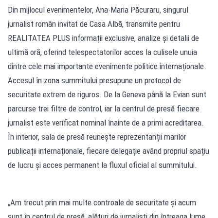
Din mijlocul evenimentelor, Ana-Maria Păcuraru, singurul
jurnalist român invitat de Casa Albă, transmite pentru
REALITATEA PLUS informații exclusive, analize și detalii de
ultimă oră, oferind telespectatorilor acces la culisele unuia
dintre cele mai importante evenimente politice internaționale.
Accesul în zona summitului presupune un protocol de
securitate extrem de riguros. De la Geneva până la Evian sunt
parcurse trei filtre de control, iar la centrul de presă fiecare
jurnalist este verificat nominal înainte de a primi acreditarea.
În interior, sala de presă reunește reprezentanții marilor
publicații internaționale, fiecare delegație având propriul spațiu
de lucru și acces permanent la fluxul oficial al summitului.
„Am trecut prin mai multe controale de securitate și acum
sunt în centrul de presă, alături de jurnaliști din întreaga lume.