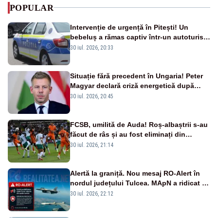
POPULAR
Intervenție de urgență în Pitești! Un
bebeluș a rămas captiv într-un autoturism
din cauza unei defecțiuni
30 iul. 2026, 20:33
Situație fără precedent în Ungaria! Peter
Magyar declară criză energetică după
oprirea centralei de la Paks
30 iul. 2026, 20:45
FCSB, umilită de Auda! Roș-albaștrii s-au
făcut de râs și au fost eliminați din
Conference League
30 iul. 2026, 21:14
Alertă la graniță. Nou mesaj RO-Alert în
nordul județului Tulcea. MApN a ridicat de
la sol două avioane F-16
30 iul. 2026, 22:12