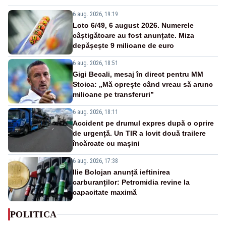
6 aug. 2026, 19:19
Loto 6/49, 6 august 2026. Numerele
câștigătoare au fost anunțate. Miza
depășește 9 milioane de euro
6 aug. 2026, 18:51
Gigi Becali, mesaj în direct pentru MM
Stoica: „Mă oprește când vreau să arunc
milioane pe transferuri”
6 aug. 2026, 18:11
Accident pe drumul expres după o oprire
de urgență. Un TIR a lovit două trailere
încărcate cu mașini
6 aug. 2026, 17:38
Ilie Bolojan anunță ieftinirea
carburanților: Petromidia revine la
capacitate maximă
POLITICA