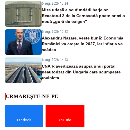
6 aug. 2026, 15:24
Miza uriașă a scufundării barjelor.
Reactorul 2 de la Cernavodă poate primi o
nouă „gură de oxigen”
6 aug. 2026, 15:23
Alexandru Nazare, veste bună: Economia
României va crește în 2027, iar inflația va
scădea
6 aug. 2026, 14:43
CNAIR avertizează asupra unui portal
neautorizat din Ungaria care scumpește
rovinieta
URMĂREȘTE-NE PE
Facebook
YouTube