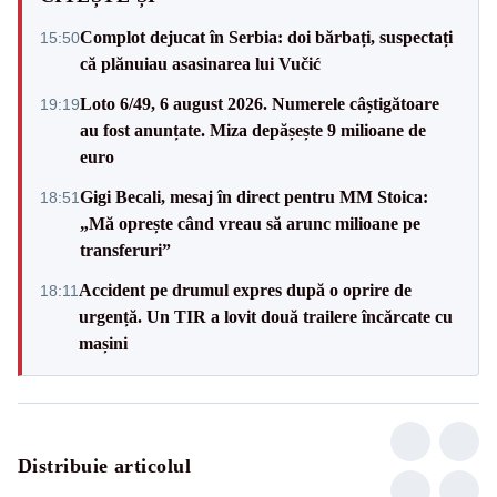
Complot dejucat în Serbia: doi bărbați, suspectați
15:50
că plănuiau asasinarea lui Vučić
Loto 6/49, 6 august 2026. Numerele câștigătoare
19:19
au fost anunțate. Miza depășește 9 milioane de
euro
Gigi Becali, mesaj în direct pentru MM Stoica:
18:51
„Mă oprește când vreau să arunc milioane pe
transferuri”
Accident pe drumul expres după o oprire de
18:11
urgență. Un TIR a lovit două trailere încărcate cu
mașini
Distribuie articolul