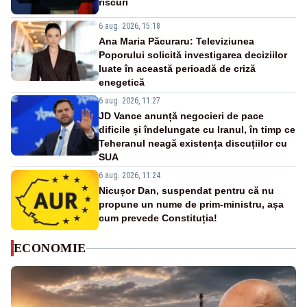
riscuri
6 aug. 2026, 15:18
Ana Maria Păcuraru: Televiziunea
Poporului solicită investigarea deciziilor
luate în această perioadă de criză
enegetică
6 aug. 2026, 11:27
JD Vance anunță negocieri de pace
dificile și îndelungate cu Iranul, în timp ce
Teheranul neagă existența discuțiilor cu
SUA
6 aug. 2026, 11:24
Nicușor Dan, suspendat pentru că nu
propune un nume de prim-ministru, așa
cum prevede Constituția!
ECONOMIE