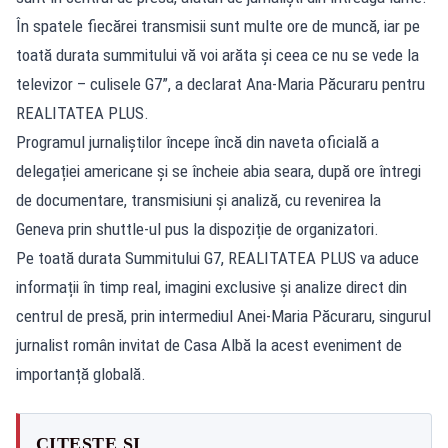
În spatele fiecărei transmisii sunt multe ore de muncă, iar pe
toată durata summitului vă voi arăta și ceea ce nu se vede la
televizor – culisele G7”, a declarat Ana-Maria Păcuraru pentru
REALITATEA PLUS.
Programul jurnaliștilor începe încă din naveta oficială a
delegației americane și se încheie abia seara, după ore întregi
de documentare, transmisiuni și analiză, cu revenirea la
Geneva prin shuttle-ul pus la dispoziție de organizatori.
Pe toată durata Summitului G7, REALITATEA PLUS va aduce
informații în timp real, imagini exclusive și analize direct din
centrul de presă, prin intermediul Anei-Maria Păcuraru, singurul
jurnalist român invitat de Casa Albă la acest eveniment de
importanță globală.
CITEȘTE ȘI