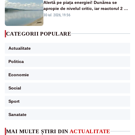
Alertă pe piața energiei! Dunărea se
apropie de nivelul critic, iar reactorul 2 de
la Cernavodă ar putea fi oprit
30 iul. 2026, 19:56
CATEGORII POPULARE
Actualitate
Politica
Economie
Social
Sport
Sanatate
MAI MULTE ȘTIRI DIN
ACTUALITATE