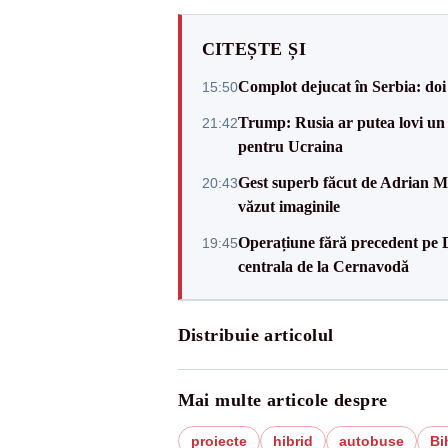
CITEȘTE ȘI
Complot dejucat în Serbia: doi 
15:50
Trump: Rusia ar putea lovi un
21:42
pentru Ucraina
Gest superb făcut de Adrian Mu
20:43
văzut imaginile
Operațiune fără precedent pe 
19:45
centrala de la Cernavodă
Distribuie articolul
Mai multe articole despre
proiecte
hibrid
autobuse
Bi