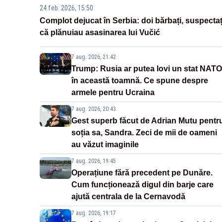
24 feb. 2026, 15:50
Complot dejucat în Serbia: doi bărbați, suspectaț
că plănuiau asasinarea lui Vučić
7 aug. 2026, 21:42
Trump: Rusia ar putea lovi un stat NATO
în această toamnă. Ce spune despre
armele pentru Ucraina
7 aug. 2026, 20:43
Gest superb făcut de Adrian Mutu pentr
soția sa, Sandra. Zeci de mii de oameni
au văzut imaginile
7 aug. 2026, 19:45
Operațiune fără precedent pe Dunăre.
Cum funcționează digul din barje care
ajută centrala de la Cernavodă
7 aug. 2026, 19:17