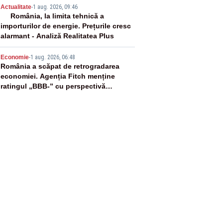
4
Actualitate
-
1 aug. 2026, 09:46
România, la limita tehnică a
importurilor de energie. Prețurile cresc
alarmant - Analiză Realitatea Plus
5
Economie
-
1 aug. 2026, 06:48
România a scăpat de retrogradarea
economiei. Agenția Fitch menține
ratingul „BBB-” cu perspectivă
negativă