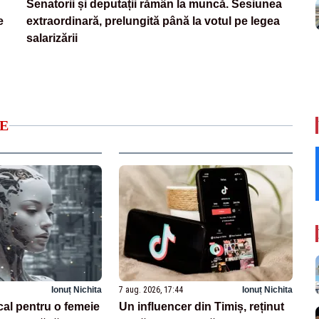
Senatorii și deputații rămân la muncă. Sesiunea
e
extraordinară, prelungită până la votul pe legea
salarizării
E
Ionuț Nichita
7 aug. 2026, 17:44
Ionuț Nichita
cal pentru o femeie
Un influencer din Timiș, reținut