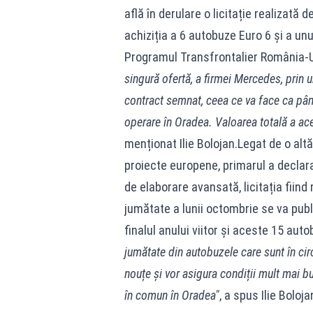
află în derulare o licitație realizată
achiziția a 6 autobuze Euro 6 și a unu
Programul Transfrontalier România-U
singură ofertă, a firmei Mercedes, prin 
contract semnat, ceea ce va face ca până
operare în Oradea. Valoarea totală a ac
menționat Ilie Bolojan.Legat de o altă
proiecte europene, primarul a declarat
de elaborare avansată, licitația fiind
jumătate a lunii octombrie se va publ
finalul anului viitor și aceste 15 aut
jumătate din autobuzele care sunt în circul
nouțe și vor asigura condiții mult mai bu
în comun în Oradea"
, a spus Ilie Boloja