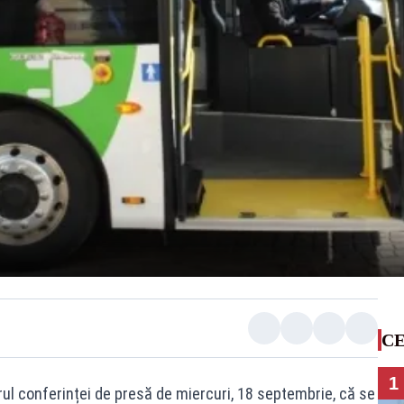
CE
1
drul conferinței de presă de miercuri, 18 septembrie, că se