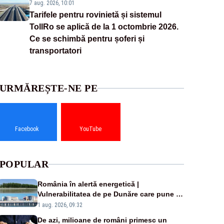
7 aug. 2026, 10:01
Tarifele pentru rovinietă și sistemul
TollRo se aplică de la 1 octombrie 2026.
Ce se schimbă pentru șoferi și
transportatori
URMĂREȘTE-NE PE
Facebook
YouTube
POPULAR
România în alertă energetică |
Vulnerabilitatea de pe Dunăre care pune în
pericol Centrala Cernavodă era cunoscută
1 aug. 2026, 09:32
de pe vremea lui Ceaușescu
De azi, milioane de români primesc un