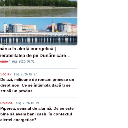
ânia în alertă energetică |
nerabilitatea de pe Dunăre care
omie
·
1 aug. 2026, 09:32
e în pericol Centrala Cernavodă era
oscută de pe vremea lui Ceaușescu
2
Social
-
1 aug. 2026, 09:37
De azi, milioane de români primesc un
drept nou. Ce se întâmplă dacă ți se
strică un produs
3
Politica
-
1 aug. 2026, 09:39
Piperea, semnal de alarmă. De ce este
bine să avem bani cash, în contextul
alertei energetice?