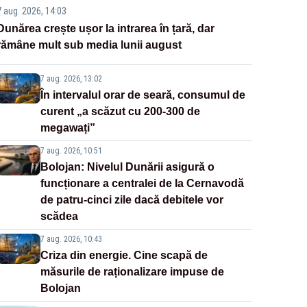
7 aug. 2026, 14:03
Dunărea crește ușor la intrarea în țară, dar
rămâne mult sub media lunii august
7 aug. 2026, 13:02
În intervalul orar de seară, consumul de
curent „a scăzut cu 200-300 de
megawați”
7 aug. 2026, 10:51
Bolojan: Nivelul Dunării asigură o
funcționare a centralei de la Cernavodă
de patru-cinci zile dacă debitele vor
scădea
7 aug. 2026, 10:43
Criza din energie. Cine scapă de
măsurile de raționalizare impuse de
Bolojan