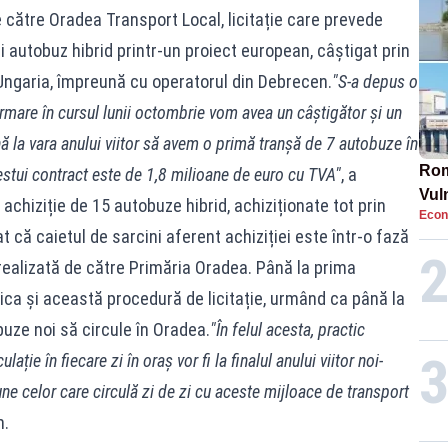
 de către Oradea Transport Local, licitație care prevede
i autobuz hibrid printr-un proiect european, câștigat prin
ngaria, împreună cu operatorul din Debrecen.
"S-a depus o
urmare în cursul lunii octombrie vom avea un câștigător și un
 la vara anului viitor să avem o primă tranșă de 7 autobuze în
Rom
estui contract este de 1,8 milioane de euro cu TVA"
, a
Vul
 achiziție de 15 autobuze hibrid, achiziționate tot prin
Econ
pun
 că caietul de sarcini aferent achiziției este într-o fază
cun
 realizată de către Primăria Oradea. Până la prima
ica și această procedură de licitație, urmând ca până la
obuze noi să circule în Oradea.
"În felul acesta, practic
ație în fiecare zi în oraș vor fi la finalul anului viitor noi-
ne celor care circulă zi de zi cu aceste mijloace de transport
n.