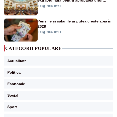
extraordinară pentru aprobarea unor
jaloane din PNRR
3 aug. 2026, 07:58
Pensiile și salariile ar putea crește abia în
2028
3 aug. 2026, 07:31
CATEGORII POPULARE
Actualitate
Politica
Economie
Social
Sport