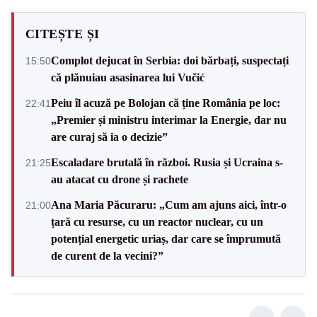
CITEȘTE ȘI
Complot dejucat în Serbia: doi bărbați, suspectați
15:50
că plănuiau asasinarea lui Vučić
Peiu îl acuză pe Bolojan că ține România pe loc:
22:41
„Premier și ministru interimar la Energie, dar nu
are curaj să ia o decizie”
Escaladare brutală în război. Rusia și Ucraina s-
21:25
au atacat cu drone și rachete
Ana Maria Păcuraru: „Cum am ajuns aici, într-o
21:00
țară cu resurse, cu un reactor nuclear, cu un
potențial energetic uriaș, dar care se împrumută
de curent de la vecini?”