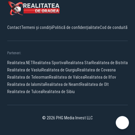
Contact
Termeni și condiții
Politică de confidențialitate
Cod de conduită
Parteneri:
Realitatea.NET
Realitatea Sportiva
Realitatea Star
Realitatea de Bistrita
Realitatea de Vaslui
Realitatea de Giurgiu
Realitatea de Covasna
Realitatea de Teleorman
Realitatea de Valcea
Realitatea de Ilfov
Realitatea de Ialomita
Realitatea de Neamt
Realitatea de Olt
Realitatea de Tulcea
Realitatea de Sibiu
© 2026 PHG Media Invest LLC
Facebook
YouTube