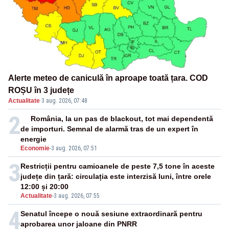
Alerte meteo de caniculă în aproape toată țara. COD
ROȘU în 3 județe
Actualitate
·
3 aug. 2026, 07:48
2
România, la un pas de blackout, tot mai dependentă
de importuri. Semnal de alarmă tras de un expert în
energie
Economie
-
3 aug. 2026, 07:51
3
Restricții pentru camioanele de peste 7,5 tone în aceste
județe din țară: circulația este interzisă luni, între orele
12:00 și 20:00
Actualitate
-
3 aug. 2026, 07:55
4
Senatul începe o nouă sesiune extraordinară pentru
aprobarea unor jaloane din PNRR