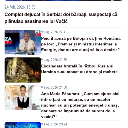
24 feb. 2026, 15:50
Complot dejucat în Serbia: doi bărbați, suspectați că
plănuiau asasinarea lui Vučić
9 aug. 2026, 22:41
Peiu îl acuză pe Bolojan că ține România
pe loc: „Premier și ministru interimar la
Energie, dar nu are curaj să ia o decizie”
9 aug. 2026, 21:25
Escaladare brutală în război. Rusia și
Ucraina s-au atacat cu drone și rachete
9 aug. 2026, 21:00
Ana Maria Păcuraru: „Cum am ajuns aici,
într-o țară cu resurse, cu un reactor
nuclear, cu un potențial energetic uriaș,
dar care se împrumută de curent de la
vecini?”
9 aug. 2026, 20:24