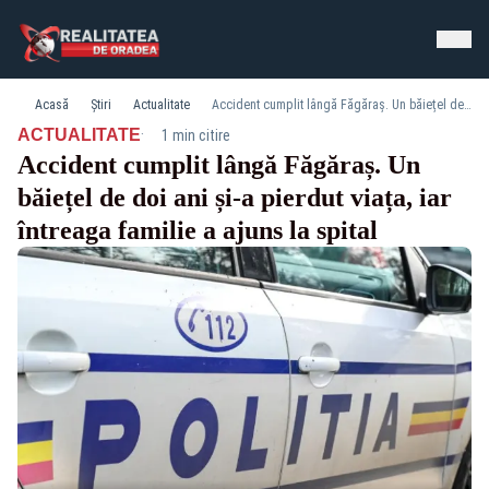
Acasă
Știri
Actualitate
Accident cumplit lângă Făgăraș. Un băiețel de doi ani și-a pierdut viața, iar întreaga familie a ajuns la spital
·
ACTUALITATE
1 min citire
Accident cumplit lângă Făgăraș. Un
băiețel de doi ani și-a pierdut viața, iar
întreaga familie a ajuns la spital