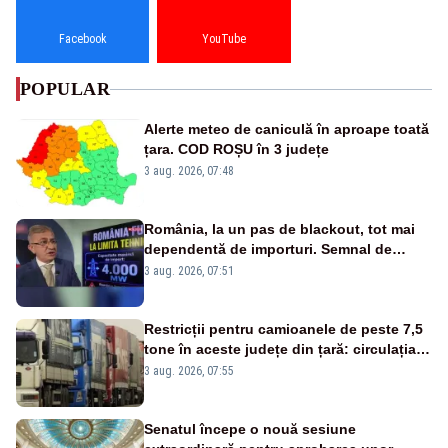
Facebook
YouTube
POPULAR
Alerte meteo de caniculă în aproape toată
țara. COD ROȘU în 3 județe
3 aug. 2026, 07:48
România, la un pas de blackout, tot mai
dependentă de importuri. Semnal de
alarmă tras de un expert în energie
3 aug. 2026, 07:51
Restricții pentru camioanele de peste 7,5
tone în aceste județe din țară: circulația
este interzisă luni, între orele 12:00 și
3 aug. 2026, 07:55
20:00
Senatul începe o nouă sesiune