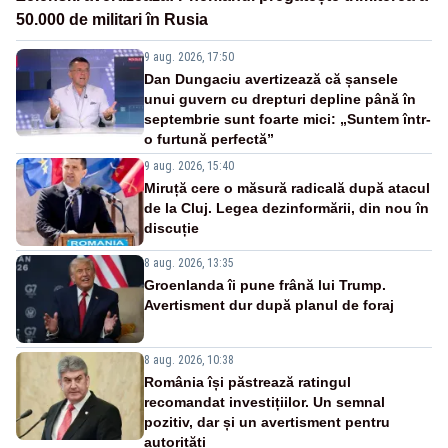
50.000 de militari în Rusia
9 aug. 2026, 17:50
Dan Dungaciu avertizează că șansele
unui guvern cu drepturi depline până în
septembrie sunt foarte mici: „Suntem într-
o furtună perfectă”
9 aug. 2026, 15:40
Miruță cere o măsură radicală după atacul
de la Cluj. Legea dezinformării, din nou în
discuție
8 aug. 2026, 13:35
Groenlanda îi pune frână lui Trump.
Avertisment dur după planul de foraj
8 aug. 2026, 10:38
România își păstrează ratingul
recomandat investițiilor. Un semnal
pozitiv, dar și un avertisment pentru
autorități