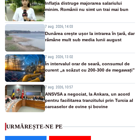
Inflația distruge majorarea salariului
minim. Românii nu simt un trai mai bun
7 aug. 2026, 14:03
Dunărea crește ușor la intrarea în țară, dar
rămâne mult sub media lunii august
7 aug. 2026, 13:02
În intervalul orar de seară, consumul de
curent „a scăzut cu 200-300 de megawați”
7 aug. 2026, 10:57
ANSVSA a negociat, la Ankara, un acord
pentru facilitarea tranzitului prin Turcia al
carcaselor de ovine și bovine
URMĂREȘTE-NE PE