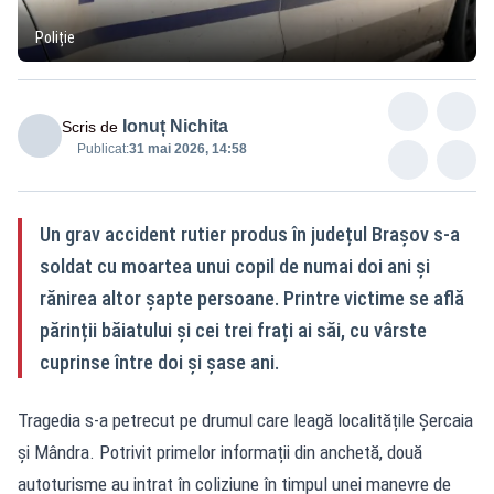
Poliție
Ionuț Nichita
Scris de
Publicat:
31 mai 2026, 14:58
Un grav accident rutier produs în județul Brașov s-a
soldat cu moartea unui copil de numai doi ani și
rănirea altor șapte persoane. Printre victime se află
părinții băiatului și cei trei frați ai săi, cu vârste
cuprinse între doi și șase ani.
Tragedia s-a petrecut pe drumul care leagă localitățile Șercaia
și Mândra. Potrivit primelor informații din anchetă, două
autoturisme au intrat în coliziune în timpul unei manevre de