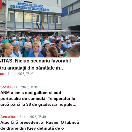
ITAS: Niciun scenariu favorabil
ru angajații din sănătate în
tate
·
31 iul. 2026, 07:29
ectul Legii salarizării
2
Social
-
31 iul. 2026, 07:39
ANM a emis cod galben și cod
portocaliu de caniculă. Temperaturile
urcă până la 38 de grade, iar nopțile
devin tropicale
3
Actualitate
-
31 iul. 2026, 07:40
Atac fără precedent al Rusiei. O fabrică
de drone din Kiev deținută de o