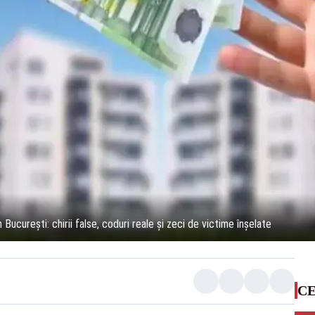
ucurești: chirii false, coduri reale și zeci de victime înșelate
CE