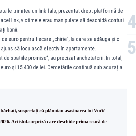
a le trimitea un link fals, prezentat drept platformă de
in acel link, victimele erau manipulate să deschidă conturi
ți banii.
 de euro pentru fiecare „chirie”, la care se adăuga și o
au ajuns să locuiască efectiv în apartamente.
t de spațiile promise”, au precizat anchetatorii. În total,
 euro și 15.400 de lei. Cercetările continuă sub acuzația
bărbați, suspectați că plănuiau asasinarea lui Vučić
26. Artistul-surpriză care deschide prima seară de