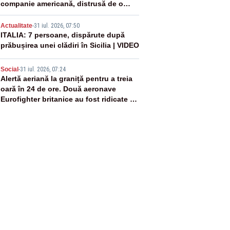
companie americană, distrusă de o
rachetă rusească
4
Actualitate
-
31 iul. 2026, 07:50
ITALIA: 7 persoane, dispărute după
prăbușirea unei clădiri în Sicilia | VIDEO
5
Social
-
31 iul. 2026, 07:24
Alertă aeriană la graniță pentru a treia
oară în 24 de ore. Două aeronave
Eurofighter britanice au fost ridicate de
la sol