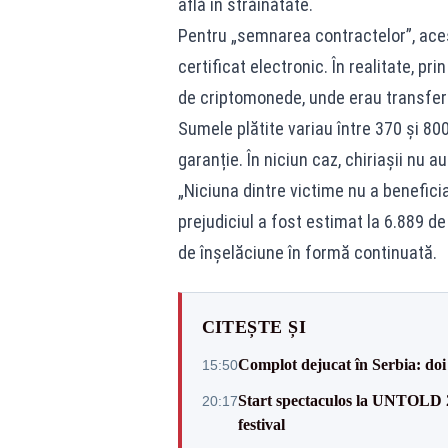
află în străinătate.
Pentru „semnarea contractelor”, acest
certificat electronic. În realitate, pr
de criptomonede, unde erau transfera
Sumele plătite variau între 370 și 800
garanție. În niciun caz, chiriașii nu 
„Niciuna dintre victime nu a beneficia
prejudiciul a fost estimat la 6.889 de
de înșelăciune în formă continuată.
CITEȘTE ȘI
Complot dejucat în Serbia: doi 
15:50
Start spectaculos la UNTOLD 20
20:17
festival