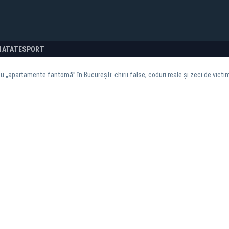
NATATE
SPORT
u „apartamente fantomă” în București: chirii false, coduri reale și zeci de victi