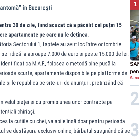
1
antomă” în București
ntru 30 de zile, fiind acuzat că a păcălit cel puțin 15
iere apartamente pe care nu le deținea.
toria Sectorului 1, faptele au avut loc între octombrie
l se ridică la aproape 7.000 de euro și peste 15.000 de lei.
 identificat ca M.A.F., folosea o metodă bine pusă la
SAN
pent
 perioade scurte, apartamente disponibile pe platforme de
Sana
proi
ile și le republica pe site-uri de anunțuri, pretinzând că
 nivelul pieței și cu promisiunea unor contracte pe
ențiali chiriași.
es la cutiile cu chei, valabile însă doar pentru perioada
tul se desfășura exclusiv online, bărbatul susținând că se