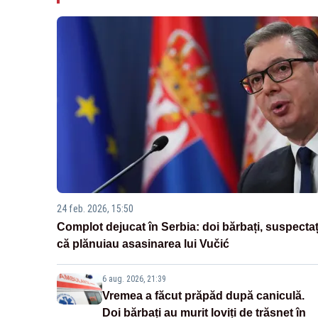
24 feb. 2026, 15:50
Complot dejucat în Serbia: doi bărbați, suspectaț
că plănuiau asasinarea lui Vučić
6 aug. 2026, 21:39
Vremea a făcut prăpăd după caniculă.
Doi bărbați au murit loviți de trăsnet în