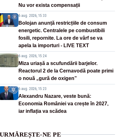
Nu vor exista compensații
6 aug. 2026, 15:33
Bolojan anunță restricțiile de consum
energetic. Centralele pe combustibili
fosili, repornite. La ore de vârf se va
apela la importuri - LIVE TEXT
6 aug. 2026, 15:24
Miza uriașă a scufundării barjelor.
Reactorul 2 de la Cernavodă poate primi
o nouă „gură de oxigen”
6 aug. 2026, 15:23
Alexandru Nazare, veste bună:
Economia României va crește în 2027,
iar inflația va scădea
URMĂREȘTE-NE PE