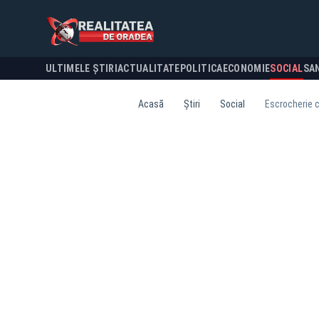
ULTIMELE ȘTIRI
ACTUALITATE
POLITICA
ECONOMIE
SOCIAL
SA
Acasă
Știri
Social
Escrocherie c