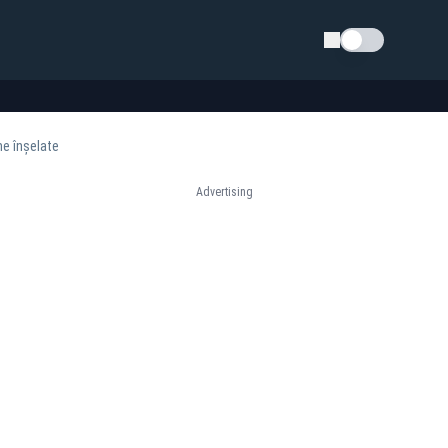
Schimba tema
me înșelate
Advertising