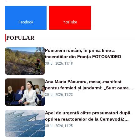
Facebook
YouTube
POPULAR
Pompierii români, în prima linie a
incendiilor din Franța FOTO&VIDEO
30 iul. 2026, 11:18
Ana Maria Păcuraru, mesaj-manifest
pentru fermieri și jandarmi: „Sunt oameni
disperați, nu sunt răufăcători”
30 iul. 2026, 11:23
Apel de urgență către prosumatori după
oprirea reactoarelor de la Cernavodă:
România are nevoie de energie
30 iul. 2026, 11:25