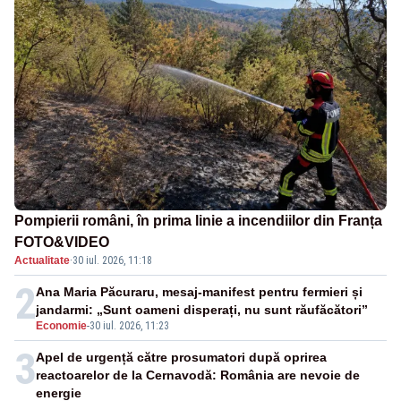
Pompierii români, în prima linie a incendiilor din Franța
FOTO&VIDEO
Actualitate
·
30 iul. 2026, 11:18
2
Ana Maria Păcuraru, mesaj-manifest pentru fermieri și
jandarmi: „Sunt oameni disperați, nu sunt răufăcători”
Economie
-
30 iul. 2026, 11:23
3
Apel de urgență către prosumatori după oprirea
reactoarelor de la Cernavodă: România are nevoie de
energie