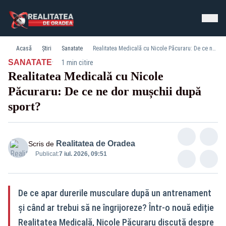
Acasă
Știri
Sanatate
Realitatea Medicală cu Nicole Păcuraru: De ce ne dor mușchii după sport?
·
SANATATE
1 min citire
Realitatea Medicală cu Nicole
Păcuraru: De ce ne dor mușchii după
sport?
Realitatea de Oradea
Scris de
Publicat:
7 iul. 2026, 09:51
De ce apar durerile musculare după un antrenament
și când ar trebui să ne îngrijoreze? Într-o nouă ediție
Realitatea Medicală, Nicole Păcuraru discută despre