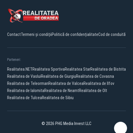
Contact
Termeni și condiții
Politică de confidențialitate
Cod de conduită
Parteneri:
Realitatea.NET
Realitatea Sportiva
Realitatea Star
Realitatea de Bistrita
Realitatea de Vaslui
Realitatea de Giurgiu
Realitatea de Covasna
Realitatea de Teleorman
Realitatea de Valcea
Realitatea de Ilfov
Realitatea de Ialomita
Realitatea de Neamt
Realitatea de Olt
Realitatea de Tulcea
Realitatea de Sibiu
© 2026 PHG Media Invest LLC
Facebook
YouTube