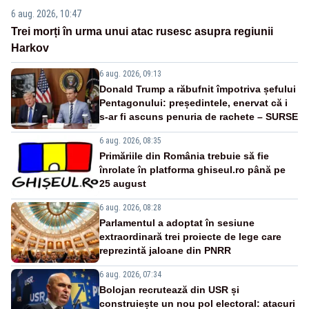
6 aug. 2026, 10:47
Trei morți în urma unui atac rusesc asupra regiunii
Harkov
6 aug. 2026, 09:13
Donald Trump a răbufnit împotriva șefului
Pentagonului: președintele, enervat că i
s-ar fi ascuns penuria de rachete – SURSE
6 aug. 2026, 08:35
Primăriile din România trebuie să fie
înrolate în platforma ghiseul.ro până pe
25 august
6 aug. 2026, 08:28
Parlamentul a adoptat în sesiune
extraordinară trei proiecte de lege care
reprezintă jaloane din PNRR
6 aug. 2026, 07:34
Bolojan recrutează din USR și
construiește un nou pol electoral: atacuri