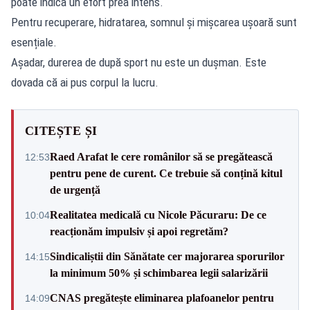
poate indica un efort prea intens.
Pentru recuperare, hidratarea, somnul și mișcarea ușoară sunt
esențiale.
Așadar, durerea de după sport nu este un dușman. Este
dovada că ai pus corpul la lucru.
CITEȘTE ȘI
Raed Arafat le cere românilor să se pregătească
12:53
pentru pene de curent. Ce trebuie să conțină kitul
de urgență
Realitatea medicală cu Nicole Păcuraru: De ce
10:04
reacționăm impulsiv și apoi regretăm?
Sindicaliștii din Sănătate cer majorarea sporurilor
14:15
la minimum 50% și schimbarea legii salarizării
CNAS pregătește eliminarea plafoanelor pentru
14:09