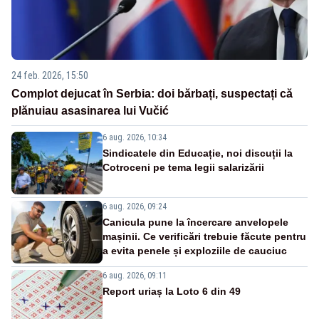
24 feb. 2026, 15:50
Complot dejucat în Serbia: doi bărbați, suspectați că
plănuiau asasinarea lui Vučić
6 aug. 2026, 10:34
Sindicatele din Educație, noi discuții la
Cotroceni pe tema legii salarizării
6 aug. 2026, 09:24
Canicula pune la încercare anvelopele
mașinii. Ce verificări trebuie făcute pentru
a evita penele și exploziile de cauciuc
6 aug. 2026, 09:11
Report uriaș la Loto 6 din 49