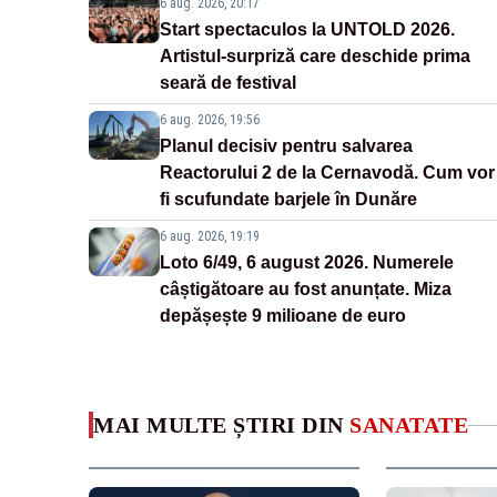
6 aug. 2026, 20:17
Start spectaculos la UNTOLD 2026.
Artistul-surpriză care deschide prima
seară de festival
6 aug. 2026, 19:56
Planul decisiv pentru salvarea
Reactorului 2 de la Cernavodă. Cum vor
fi scufundate barjele în Dunăre
6 aug. 2026, 19:19
Loto 6/49, 6 august 2026. Numerele
câștigătoare au fost anunțate. Miza
depășește 9 milioane de euro
MAI MULTE ȘTIRI DIN
SANATATE