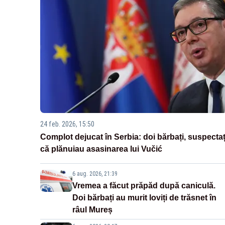
24 feb. 2026, 15:50
Complot dejucat în Serbia: doi bărbați, suspectaț
că plănuiau asasinarea lui Vučić
6 aug. 2026, 21:39
Vremea a făcut prăpăd după caniculă.
Doi bărbați au murit loviți de trăsnet în
râul Mureș