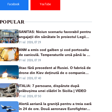
Facebook
YouTube
POPULAR
SANITAS: Niciun scenariu favorabil pentru
angajații din sănătate în proiectul Legii
salarizării
31 iul. 2026, 07:29
ANM a emis cod galben și cod portocaliu
de caniculă. Temperaturile urcă până la 38
de grade, iar nopțile devin tropicale
31 iul. 2026, 07:39
Atac fără precedent al Rusiei. O fabrică de
drone din Kiev deținută de o companie
americană, distrusă de o rachetă rusească
31 iul. 2026, 07:40
ITALIA: 7 persoane, dispărute după
prăbușirea unei clădiri în Sicilia | VIDEO
31 iul. 2026, 07:50
Alertă aeriană la graniță pentru a treia oară
în 24 de ore. Două aeronave Eurofighter