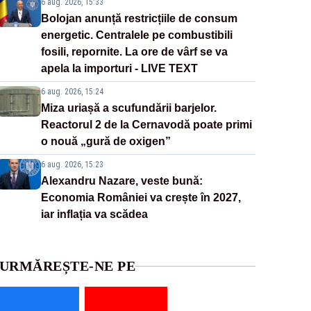
6 aug. 2026, 15:33
Bolojan anunță restricțiile de consum
energetic. Centralele pe combustibili
fosili, repornite. La ore de vârf se va
apela la importuri - LIVE TEXT
6 aug. 2026, 15:24
Miza uriașă a scufundării barjelor.
Reactorul 2 de la Cernavodă poate primi
o nouă „gură de oxigen”
6 aug. 2026, 15:23
Alexandru Nazare, veste bună:
Economia României va crește în 2027,
iar inflația va scădea
URMĂREȘTE-NE PE