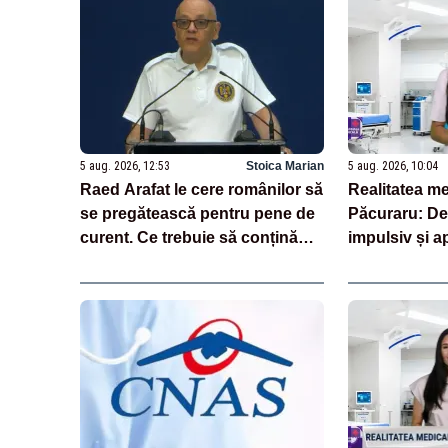
5 aug. 2026, 12:53
Stoica Marian
5 aug. 2026, 10:04
Raed Arafat le cere românilor să
Realitatea me
se pregătească pentru pene de
Păcuraru: De
curent. Ce trebuie să conțină
impulsiv și a
kitul de urgență