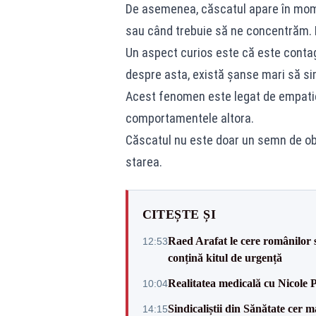
De asemenea, căscatul apare în mome
sau când trebuie să ne concentrăm. 
Un aspect curios este că este contag
despre asta, există șanse mari să sim
Acest fenomen este legat de empatie 
comportamentele altora.
Căscatul nu este doar un semn de obo
starea.
CITEȘTE ȘI
Raed Arafat le cere românilor 
12:53
conțină kitul de urgență
Realitatea medicală cu Nicole 
10:04
Sindicaliștii din Sănătate cer
14:15