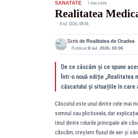
·
SANATATE
1 min citire
Realitatea Medic
8 iul. 2026, 08:06
Scris de
Realitatea de Oradea
Publicat:
8 iul. 2026, 08:06
De ce căscăm și ce spune aces
Într-o nouă ediție „Realitatea
căscatului și situațiile în ca
Căscatul este unul dintre cele mai mi
somnul sau plictiseala, dar explicaț
Unul dintre rolurile principale ale că
căscăm, creștem fluxul de aer și sâng