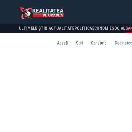
ULTIMELE ȘTIRI
ACTUALITATE
POLITICA
ECONOMIE
SOCIAL
SA
Acasă
Știri
Sanatate
Realitate