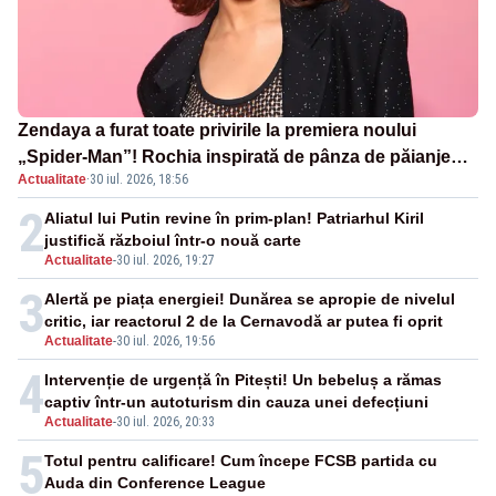
Zendaya a furat toate privirile la premiera noului
„Spider-Man”! Rochia inspirată de pânza de păianjen a
Actualitate
·
30 iul. 2026, 18:56
făcut senzație
2
Aliatul lui Putin revine în prim-plan! Patriarhul Kiril
justifică războiul într-o nouă carte
Actualitate
-
30 iul. 2026, 19:27
3
Alertă pe piața energiei! Dunărea se apropie de nivelul
critic, iar reactorul 2 de la Cernavodă ar putea fi oprit
Actualitate
-
30 iul. 2026, 19:56
4
Intervenție de urgență în Pitești! Un bebeluș a rămas
captiv într-un autoturism din cauza unei defecțiuni
Actualitate
-
30 iul. 2026, 20:33
5
Totul pentru calificare! Cum începe FCSB partida cu
Auda din Conference League