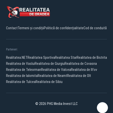
Contact
Termeni și condiții
Politică de confidențialitate
Cod de conduită
Parteneri:
Realitatea.NET
Realitatea Sportiva
Realitatea Star
Realitatea de Bistrita
Realitatea de Vaslui
Realitatea de Giurgiu
Realitatea de Covasna
Realitatea de Teleorman
Realitatea de Valcea
Realitatea de Ilfov
Realitatea de Ialomita
Realitatea de Neamt
Realitatea de Olt
Realitatea de Tulcea
Realitatea de Sibiu
© 2026 PHG Media Invest LLC
Facebook
YouTube