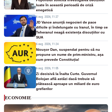
Poporului solicită investigarea deciziilor
luate în această perioadă de criză
enegetică
6 aug. 2026, 11:27
JD Vance anunță negocieri de pace
dificile și îndelungate cu Iranul, în timp ce
Teheranul neagă existența discuțiilor cu
SUA
6 aug. 2026, 11:24
Nicușor Dan, suspendat pentru că nu
propune un nume de prim-ministru, așa
cum prevede Constituția!
6 aug. 2026, 11:05
Zi decisivă la Înalta Curte. Guvernul
Bolojan află astăzi dacă trebuie să
plătească aproape un miliard de euro
grefierilor
ECONOMIE