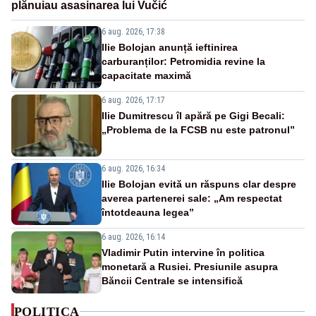
plănuiau asasinarea lui Vučić
6 aug. 2026, 17:38
Ilie Bolojan anunță ieftinirea
carburanților: Petromidia revine la
capacitate maximă
6 aug. 2026, 17:17
Ilie Dumitrescu îl apără pe Gigi Becali:
„Problema de la FCSB nu este patronul”
6 aug. 2026, 16:34
Ilie Bolojan evită un răspuns clar despre
averea partenerei sale: „Am respectat
întotdeauna legea”
6 aug. 2026, 16:14
Vladimir Putin intervine în politica
monetară a Rusiei. Presiunile asupra
Băncii Centrale se intensifică
POLITICA