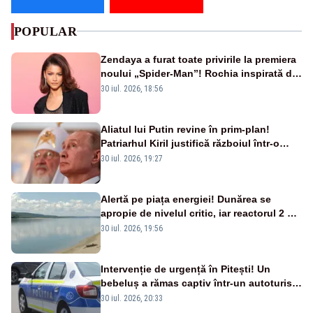
POPULAR
Zendaya a furat toate privirile la premiera
noului „Spider-Man”! Rochia inspirată de
pânza de păianjen a făcut senzație
30 iul. 2026, 18:56
Aliatul lui Putin revine în prim-plan!
Patriarhul Kiril justifică războiul într-o
nouă carte
30 iul. 2026, 19:27
Alertă pe piața energiei! Dunărea se
apropie de nivelul critic, iar reactorul 2 de
la Cernavodă ar putea fi oprit
30 iul. 2026, 19:56
Intervenție de urgență în Pitești! Un
bebeluș a rămas captiv într-un autoturism
din cauza unei defecțiuni
30 iul. 2026, 20:33