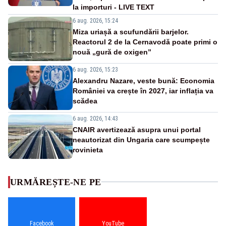
la importuri - LIVE TEXT
6 aug. 2026, 15:24
Miza uriașă a scufundării barjelor.
Reactorul 2 de la Cernavodă poate primi o
nouă „gură de oxigen”
6 aug. 2026, 15:23
Alexandru Nazare, veste bună: Economia
României va crește în 2027, iar inflația va
scădea
6 aug. 2026, 14:43
CNAIR avertizează asupra unui portal
neautorizat din Ungaria care scumpește
rovinieta
URMĂREȘTE-NE PE
Facebook
YouTube