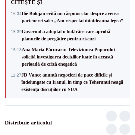
CITEȘTE ȘI
Ilie Bolojan evită un răspuns clar despre averea
16:34
partenerei sale: „Am respectat întotdeauna legea”
Guvernul a adoptat o hotărâre care aprobă
15:39
planurile de pregătire pentru riscuri
Ana Maria Păcuraru: Televiziunea Poporului
15:18
solicită investigarea deciziilor luate în această
perioadă de criză enegetică
JD Vance anunță negocieri de pace dificile și
11:27
îndelungate cu Iranul, în timp ce Teheranul neagă
existența discuțiilor cu SUA
Distribuie articolul