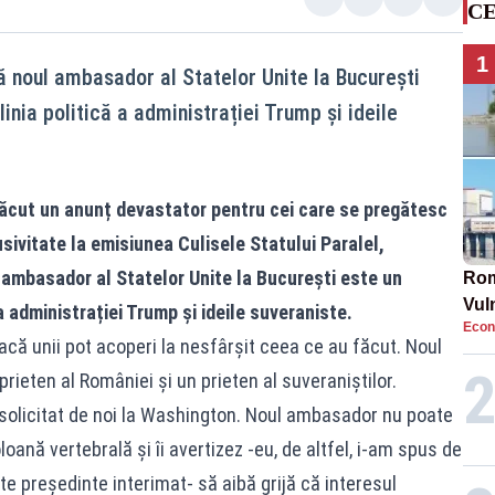
CE
1
 noul ambasador al Statelor Unite la București
linia politică a administrației Trump și ideile
făcut un anunț devastator pentru cei care se pregătesc
sivitate la emisiunea Culisele Statului Paralel,
 ambasador al Statelor Unite la București este un
Rom
Vul
 a administrației Trump și ideile suveraniste.
Econ
pun
că unii pot acoperi la nesfârșit ceea ce au făcut. Noul
cun
ieten al României și un prieten al suveraniștilor.
olicitat de noi la Washington. Noul ambasador nu poate
loană vertebrală și îi avertizez -eu, de altfel, i-am spus de
te președinte interimat- să aibă grijă că interesul