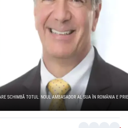
RE SCHIMBĂ TOTUL: NOUL AMBASADOR AL SUA ÎN ROMÂNIA E PRI