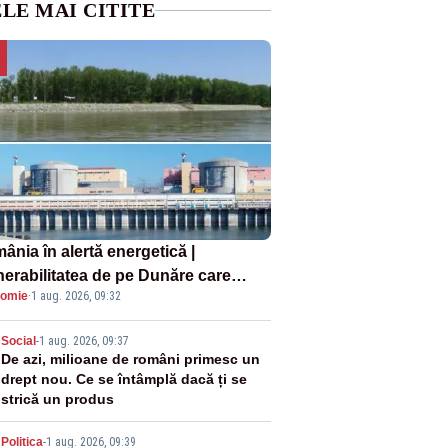
LE MAI CITITE
ânia în alertă energetică |
nerabilitatea de pe Dunăre care
omie
·
1 aug. 2026, 09:32
e în pericol Centrala Cernavodă era
oscută de pe vremea lui Ceaușescu
2
Social
-
1 aug. 2026, 09:37
De azi, milioane de români primesc un
drept nou. Ce se întâmplă dacă ți se
strică un produs
Politica
-
1 aug. 2026, 09:39