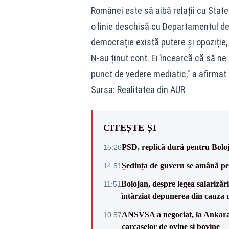
Românei este să aibă relații cu State
o linie deschisă cu Departamentul de 
democrație există putere și opoziție, 
N-au ținut cont. Ei încearcă că să ne
punct de vedere mediatic," a afirmat 
Sursa: Realitatea din AUR
CITEȘTE ȘI
PSD, replică dură pentru Boloj
15:26
Ședința de guvern se amână pen
14:51
Bolojan, despre legea salarizăr
11:51
întârziat depunerea din cauza u
ANSVSA a negociat, la Ankara, 
10:57
carcaselor de ovine și bovine