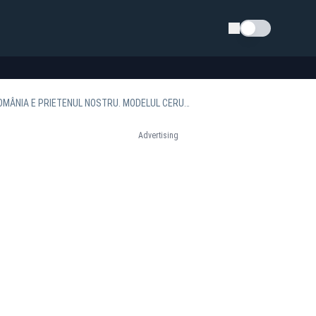
Schimba tema
GEORGE SIMION A ARUNCAT BOMBA CARE SCHIMBĂ TOTUL: NOUL AMBASADOR AL SUA ÎN ROMÂNIA E PRIETENUL NOSTRU. MODELUL CERUT DE NOI!
Advertising