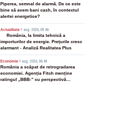
3
Piperea, semnal de alarmă. De ce este
bine să avem bani cash, în contextul
alertei energetice?
4
Actualitate
-
1 aug. 2026, 09:46
România, la limita tehnică a
importurilor de energie. Prețurile cresc
alarmant - Analiză Realitatea Plus
5
Economie
-
1 aug. 2026, 06:48
România a scăpat de retrogradarea
economiei. Agenția Fitch menține
ratingul „BBB-” cu perspectivă
negativă