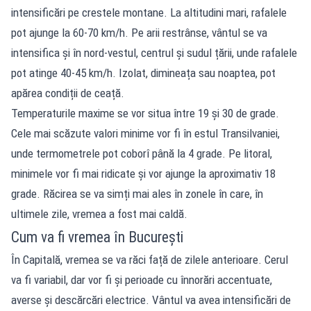
intensificări pe crestele montane. La altitudini mari, rafalele
pot ajunge la 60-70 km/h. Pe arii restrânse, vântul se va
intensifica și în nord-vestul, centrul și sudul țării, unde rafalele
pot atinge 40-45 km/h. Izolat, dimineața sau noaptea, pot
apărea condiții de ceață.
Temperaturile maxime se vor situa între 19 și 30 de grade.
Cele mai scăzute valori minime vor fi în estul Transilvaniei,
unde termometrele pot coborî până la 4 grade. Pe litoral,
minimele vor fi mai ridicate și vor ajunge la aproximativ 18
grade. Răcirea se va simți mai ales în zonele în care, în
ultimele zile, vremea a fost mai caldă.
Cum va fi vremea în București
În Capitală, vremea se va răci față de zilele anterioare. Cerul
va fi variabil, dar vor fi și perioade cu înnorări accentuate,
averse și descărcări electrice. Vântul va avea intensificări de