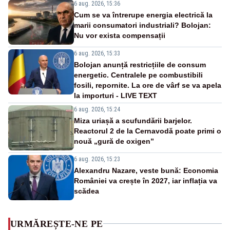
6 aug. 2026, 15:36
Cum se va întrerupe energia electrică la
marii consumatori industriali? Bolojan:
Nu vor exista compensații
6 aug. 2026, 15:33
Bolojan anunță restricțiile de consum
energetic. Centralele pe combustibili
fosili, repornite. La ore de vârf se va apela
la importuri - LIVE TEXT
6 aug. 2026, 15:24
Miza uriașă a scufundării barjelor.
Reactorul 2 de la Cernavodă poate primi o
nouă „gură de oxigen”
6 aug. 2026, 15:23
Alexandru Nazare, veste bună: Economia
României va crește în 2027, iar inflația va
scădea
URMĂREȘTE-NE PE