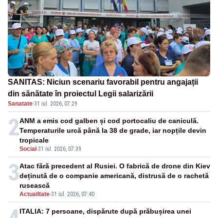
SANITAS: Niciun scenariu favorabil pentru angajații
din sănătate în proiectul Legii salarizării
Sanatate
·
31 iul. 2026, 07:29
2
ANM a emis cod galben și cod portocaliu de caniculă.
Temperaturile urcă până la 38 de grade, iar nopțile devin
tropicale
Social
-
31 iul. 2026, 07:39
3
Atac fără precedent al Rusiei. O fabrică de drone din Kiev
deținută de o companie americană, distrusă de o rachetă
rusească
Actualitate
-
31 iul. 2026, 07:40
4
ITALIA: 7 persoane, dispărute după prăbușirea unei