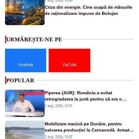
7 aug. 2026, 10:43
Criza din energie. Cine scapă de măsurile
de raționalizare impuse de Bolojan
URMĂREȘTE-NE PE
Facebook
YouTube
POPULAR
Piperea (AUR): România a evitat
retrogradarea la junk pentru că era o
catastrofă pentru bănci și fondurile de
2 aug. 2026, 10:01
pensii
Mobilizare masivă pe Dunăre, pentru
salvarea producției la Cernavodă. Armata
va detona o stâncă și va devia apa
2 aug. 2026, 10:07