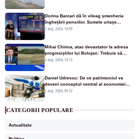
fluviului - IMAGINI AERIENE
Dorina Barcari dă în vileag șmecheria
înghețării pensiilor. Sumele uriașe
pierdute de fiecare român
2 aug. 2026, 10:09
Mihai Chirica, atac devastator la adresa
progresiștilor lui Bolojan: Trebuie să
protejăm și natura, dar nu șținem omaneii
2 aug. 2026, 10:12
în stare permanentă de alertă
Daniel Udrescu: De ce patrimoniul va
deveni conceptul central al economiei
viitoare?
2 aug. 2026, 09:22
CATEGORII POPULARE
Actualitate
Politica