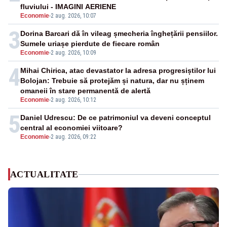
fluviului - IMAGINI AERIENE
Economie
-
2 aug. 2026, 10:07
3
Dorina Barcari dă în vileag șmecheria înghețării pensiilor.
Sumele uriașe pierdute de fiecare român
Economie
-
2 aug. 2026, 10:09
4
Mihai Chirica, atac devastator la adresa progresiștilor lui
Bolojan: Trebuie să protejăm și natura, dar nu șținem
omaneii în stare permanentă de alertă
Economie
-
2 aug. 2026, 10:12
5
Daniel Udrescu: De ce patrimoniul va deveni conceptul
central al economiei viitoare?
Economie
-
2 aug. 2026, 09:22
ACTUALITATE