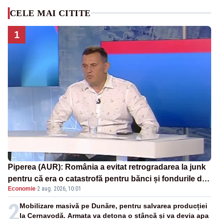
CELE MAI CITITE
1
Piperea (AUR): România a evitat retrogradarea la junk
pentru că era o catastrofă pentru bănci și fondurile de
Economie
·
2 aug. 2026, 10:01
pensii
2
Mobilizare masivă pe Dunăre, pentru salvarea producției
la Cernavodă. Armata va detona o stâncă și va devia apa