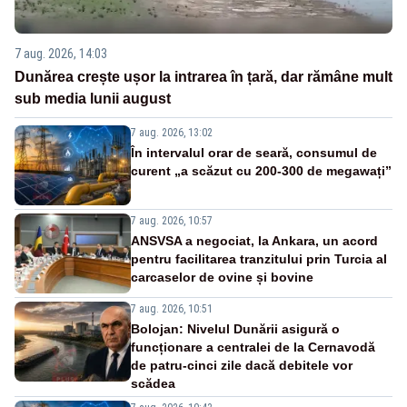
7 aug. 2026, 14:03
Dunărea crește ușor la intrarea în țară, dar rămâne mult
sub media lunii august
7 aug. 2026, 13:02
În intervalul orar de seară, consumul de
curent „a scăzut cu 200-300 de megawați”
7 aug. 2026, 10:57
ANSVSA a negociat, la Ankara, un acord
pentru facilitarea tranzitului prin Turcia al
carcaselor de ovine și bovine
7 aug. 2026, 10:51
Bolojan: Nivelul Dunării asigură o
funcționare a centralei de la Cernavodă
de patru-cinci zile dacă debitele vor
scădea