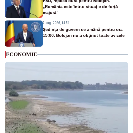
PSD, replică dură pentru Bolojan:
„România este într-o situație de forță
majoră”
7 aug. 2026, 14:51
Ședința de guvern se amână pentru ora
15:00. Bolojan nu a obținut toate avizele
ECONOMIE