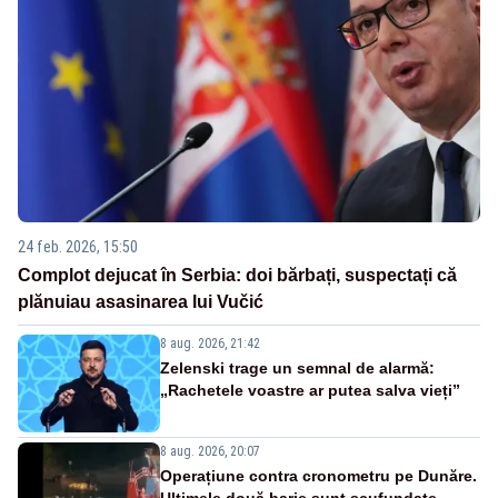
24 feb. 2026, 15:50
Complot dejucat în Serbia: doi bărbați, suspectați că
plănuiau asasinarea lui Vučić
8 aug. 2026, 21:42
Zelenski trage un semnal de alarmă:
„Rachetele voastre ar putea salva vieți”
8 aug. 2026, 20:07
Operațiune contra cronometru pe Dunăre.
Ultimele două barje sunt scufundate