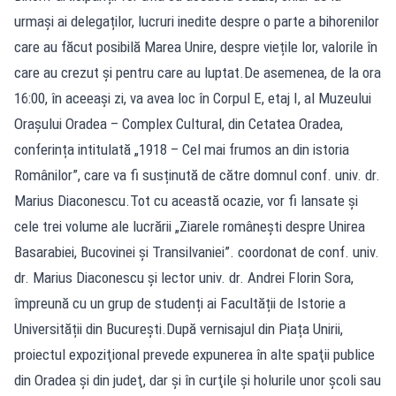
urmași ai delegaților, lucruri inedite despre o parte a bihorenilor
care au făcut posibilă Marea Unire, despre viețile lor, valorile în
care au crezut și pentru care au luptat.De asemenea, de la ora
16:00, în aceeaşi zi, va avea loc în Corpul E, etaj I, al Muzeului
Oraşului Oradea – Complex Cultural, din Cetatea Oradea,
conferința intitulată „1918 – Cel mai frumos an din istoria
Românilor”, care va fi susținută de către domnul conf. univ. dr.
Marius Diaconescu.Tot cu această ocazie, vor fi lansate și
cele trei volume ale lucrării „Ziarele românești despre Unirea
Basarabiei, Bucovinei și Transilvaniei”. coordonat de conf. univ.
dr. Marius Diaconescu și lector univ. dr. Andrei Florin Sora,
împreună cu un grup de studenți ai Facultății de Istorie a
Universității din București.După vernisajul din Piața Unirii,
proiectul expoziţional prevede expunerea în alte spaţii publice
din Oradea şi din judeţ, dar şi în curţile şi holurile unor școli sau