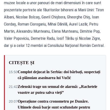
muzee locale a unor panouri de mari dimensiuni în care sunt
prezentate portrete ale făuritorilor bihoreni ai Marii Uniri: Tiron
Albani, Nicolae Bolcaş, Gavril Chişbora, Gheorghe Chiş, Ioan
Ciordaş, Roman Ciorogariu, Mihai Dănilă, Aurel Lazăr, Petru
Martin, Alexandru Munteanu, Elena Munteanu, Dimitrie Pop,
Valer Popoviciu, Demetrie Radu, Iosif Tărău şi Nicolae Zigre,
dar şi a celor 12 membri ai Consiliului Naţional Român Central.
CITEȘTE ȘI
Complot dejucat în Serbia: doi bărbați, suspectați
15:50
că plănuiau asasinarea lui Vučić
Zelenski trage un semnal de alarmă: „Rachetele
21:42
voastre ar putea salva vieți”
Operațiune contra cronometru pe Dunăre.
20:07
Ultimele două barje sunt scufundate pentru