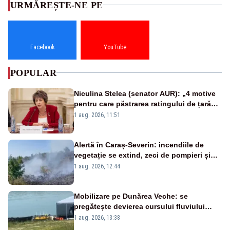
URMĂREȘTE-NE PE
Facebook
YouTube
POPULAR
Niculina Stelea (senator AUR): „4 motive
pentru care păstrarea ratingului de țară
nu este o reușită pentru Guvernul
1 aug. 2026, 11:51
Bolojan”
Alertă în Caraș-Severin: incendiile de
vegetație se extind, zeci de pompieri și
silvicultori se luptă cu flăcările - VIDEO
1 aug. 2026, 12:44
Mobilizare pe Dunărea Veche: se
pregătește devierea cursului fluviului
către Cernavodă – VIDEO
1 aug. 2026, 13:38