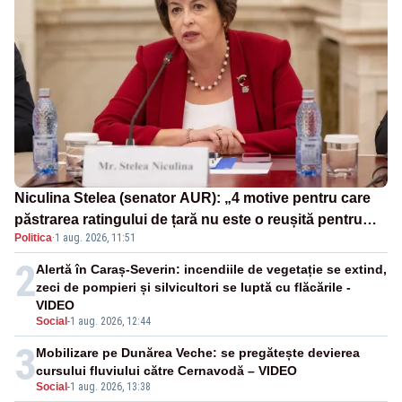
Niculina Stelea (senator AUR): „4 motive pentru care
păstrarea ratingului de țară nu este o reușită pentru
Politica
·
1 aug. 2026, 11:51
Guvernul Bolojan”
2
Alertă în Caraș-Severin: incendiile de vegetație se extind,
zeci de pompieri și silvicultori se luptă cu flăcările -
VIDEO
Social
-
1 aug. 2026, 12:44
3
Mobilizare pe Dunărea Veche: se pregătește devierea
cursului fluviului către Cernavodă – VIDEO
Social
-
1 aug. 2026, 13:38