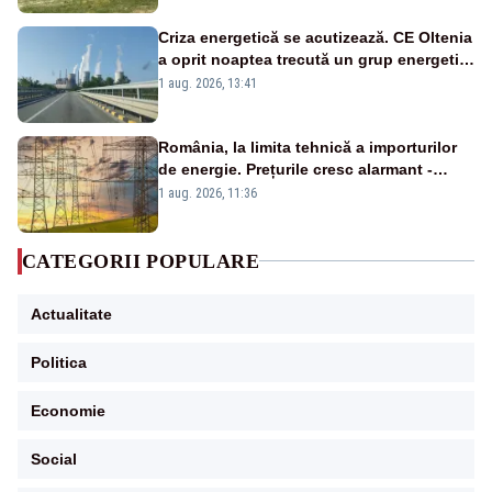
Criza energetică se acutizează. CE Oltenia
a oprit noaptea trecută un grup energetic
de la Rovinari
1 aug. 2026, 13:41
România, la limita tehnică a importurilor
de energie. Prețurile cresc alarmant -
Analiză Realitatea Plus
1 aug. 2026, 11:36
CATEGORII POPULARE
Actualitate
Politica
Economie
Social