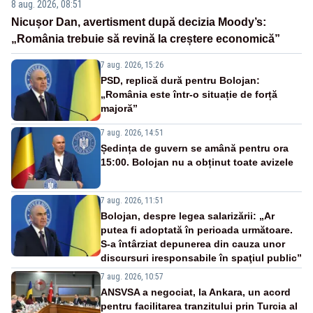
8 aug. 2026, 08:51
Nicușor Dan, avertisment după decizia Moody’s:
„România trebuie să revină la creștere economică”
7 aug. 2026, 15:26
PSD, replică dură pentru Bolojan:
„România este într-o situație de forță
majoră”
7 aug. 2026, 14:51
Ședința de guvern se amână pentru ora
15:00. Bolojan nu a obținut toate avizele
7 aug. 2026, 11:51
Bolojan, despre legea salarizării: „Ar
putea fi adoptată în perioada următoare.
S-a întârziat depunerea din cauza unor
discursuri iresponsabile în spaţiul public”
7 aug. 2026, 10:57
ANSVSA a negociat, la Ankara, un acord
pentru facilitarea tranzitului prin Turcia al