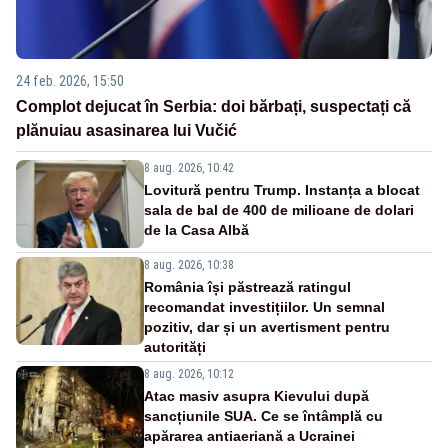
24 feb. 2026, 15:50
Complot dejucat în Serbia: doi bărbați, suspectați că
plănuiau asasinarea lui Vučić
8 aug. 2026, 10:42
Lovitură pentru Trump. Instanța a blocat
sala de bal de 400 de milioane de dolari
de la Casa Albă
8 aug. 2026, 10:38
România își păstrează ratingul
recomandat investițiilor. Un semnal
pozitiv, dar și un avertisment pentru
autorități
8 aug. 2026, 10:12
Atac masiv asupra Kievului după
sancțiunile SUA. Ce se întâmplă cu
apărarea antiaeriană a Ucrainei