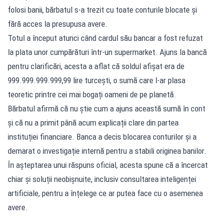
folosi banii, bărbatul s-a trezit cu toate conturile blocate și
fără acces la presupusa avere.
Totul a început atunci când cardul său bancar a fost refuzat
la plata unor cumpărături într-un supermarket. Ajuns la bancă
pentru clarificări, acesta a aflat că soldul afișat era de
999.999.999.999,99 lire turcești, o sumă care l-ar plasa
teoretic printre cei mai bogați oameni de pe planetă.
Bărbatul afirmă că nu știe cum a ajuns această sumă în cont
și că nu a primit până acum explicații clare din partea
instituției financiare. Banca a decis blocarea conturilor și a
demarat o investigație internă pentru a stabili originea banilor.
În așteptarea unui răspuns oficial, acesta spune că a încercat
chiar și soluții neobișnuite, inclusiv consultarea inteligenței
artificiale, pentru a înțelege ce ar putea face cu o asemenea
avere.