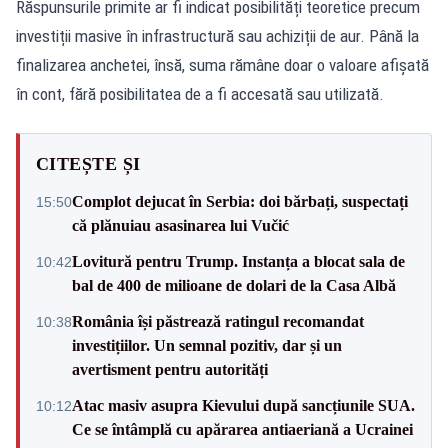
Răspunsurile primite ar fi indicat posibilități teoretice precum
investiții masive în infrastructură sau achiziții de aur. Până la
finalizarea anchetei, însă, suma rămâne doar o valoare afișată
în cont, fără posibilitatea de a fi accesată sau utilizată.
CITEȘTE ȘI
Complot dejucat în Serbia: doi bărbați, suspectați
15:50
că plănuiau asasinarea lui Vučić
Lovitură pentru Trump. Instanța a blocat sala de
10:42
bal de 400 de milioane de dolari de la Casa Albă
România își păstrează ratingul recomandat
10:38
investițiilor. Un semnal pozitiv, dar și un
avertisment pentru autorități
Atac masiv asupra Kievului după sancțiunile SUA.
10:12
Ce se întâmplă cu apărarea antiaeriană a Ucrainei