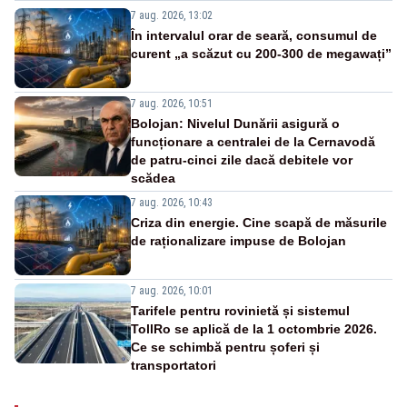
7 aug. 2026, 13:02
În intervalul orar de seară, consumul de
curent „a scăzut cu 200-300 de megawați”
7 aug. 2026, 10:51
Bolojan: Nivelul Dunării asigură o
funcționare a centralei de la Cernavodă
de patru-cinci zile dacă debitele vor
scădea
7 aug. 2026, 10:43
Criza din energie. Cine scapă de măsurile
de raționalizare impuse de Bolojan
7 aug. 2026, 10:01
Tarifele pentru rovinietă și sistemul
TollRo se aplică de la 1 octombrie 2026.
Ce se schimbă pentru șoferi și
transportatori