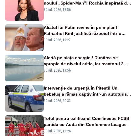
noului „Spider-Man”! Rochia inspirată de
pânza de păianjen a făcut senzație
30 iul. 2026, 18:56
Aliatul lui Putin revine în prim-plan!
Patriarhul Kiril justifică războiul într-o
nouă carte
30 iul. 2026, 19:27
Alertă pe piața energiei! Dunărea se
apropie de nivelul critic, iar reactorul 2 de
la Cernavodă ar putea fi oprit
30 iul. 2026, 19:56
Intervenție de urgență în Pitești! Un
bebeluș a rămas captiv într-un autoturism
din cauza unei defecțiuni
30 iul. 2026, 20:33
Totul pentru calificare! Cum începe FCSB
partida cu Auda din Conference League
30 iul. 2026, 18:26