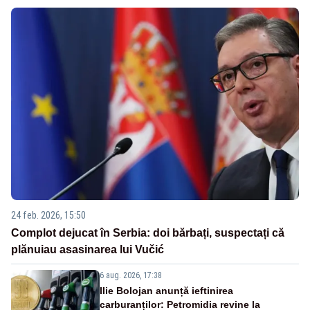
24 feb. 2026, 15:50
Complot dejucat în Serbia: doi bărbați, suspectați că
plănuiau asasinarea lui Vučić
6 aug. 2026, 17:38
Ilie Bolojan anunță ieftinirea
carburanților: Petromidia revine la