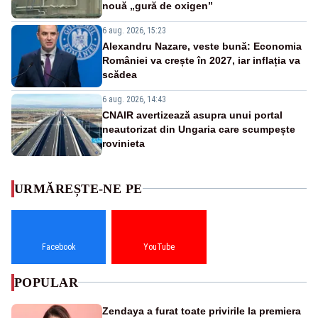
nouă „gură de oxigen”
6 aug. 2026, 15:23
Alexandru Nazare, veste bună: Economia
României va crește în 2027, iar inflația va
scădea
6 aug. 2026, 14:43
CNAIR avertizează asupra unui portal
neautorizat din Ungaria care scumpește
rovinieta
URMĂREȘTE-NE PE
Facebook
YouTube
POPULAR
Zendaya a furat toate privirile la premiera