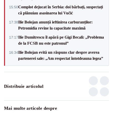
Complot dejucat în Serbia: doi bărbați, suspectați
15:50
că plănuiau asasinarea lui Vučić
Ilie Bolojan anunță ieftinirea carburanților:
17:38
Petromidia revine la capacitate maximă
Ilie Dumitrescu îl apără pe Gigi Becali: „Problema
17:17
de la FCSB nu este patronul”
Ilie Bolojan evită un răspuns clar despre averea
16:34
partenerei sale: „Am respectat întotdeauna legea”
Distribuie articolul
Mai multe articole despre