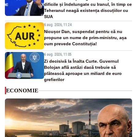
dificile și îndelungate cu Iranul, în timp ce
Teheranul neagă existența discuțiilor cu
SUA
6 aug. 2026, 11:24
Nicușor Dan, suspendat pentru că nu
propune un nume de prim-ministru, așa
cum prevede Constituția!
6 aug. 2026, 11:05
Zi decisivă la Înalta Curte. Guvernul
Bolojan află astăzi dacă trebuie să
plătească aproape un miliard de euro
grefierilor
ECONOMIE