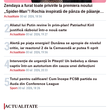
Zendaya a furat toate privirile la premiera noului
„Spider-Man”! Rochia inspirată de pânza de păianjen a
Actualitate
·
30 iul. 2026, 18:56
făcut senzație
2
Aliatul lui Putin revine în prim-plan! Patriarhul Kiril
justifică războiul într-o nouă carte
Actualitate
-
30 iul. 2026, 19:27
3
Alertă pe piața energiei! Dunărea se apropie de nivelul
critic, iar reactorul 2 de la Cernavodă ar putea fi oprit
Actualitate
-
30 iul. 2026, 19:56
4
Intervenție de urgență în Pitești! Un bebeluș a rămas
captiv într-un autoturism din cauza unei defecțiuni
Actualitate
-
30 iul. 2026, 20:33
5
Totul pentru calificare! Cum începe FCSB partida cu
Auda din Conference League
Sport
-
30 iul. 2026, 18:26
ACTUALITATE