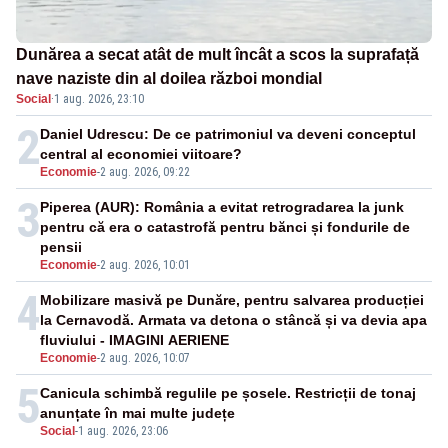
Dunărea a secat atât de mult încât a scos la suprafață
nave naziste din al doilea război mondial
Social
·
1 aug. 2026, 23:10
2
Daniel Udrescu: De ce patrimoniul va deveni conceptul
central al economiei viitoare?
Economie
-
2 aug. 2026, 09:22
3
Piperea (AUR): România a evitat retrogradarea la junk
pentru că era o catastrofă pentru bănci și fondurile de
pensii
Economie
-
2 aug. 2026, 10:01
4
Mobilizare masivă pe Dunăre, pentru salvarea producției
la Cernavodă. Armata va detona o stâncă și va devia apa
fluviului - IMAGINI AERIENE
Economie
-
2 aug. 2026, 10:07
5
Canicula schimbă regulile pe șosele. Restricții de tonaj
anunțate în mai multe județe
Social
-
1 aug. 2026, 23:06