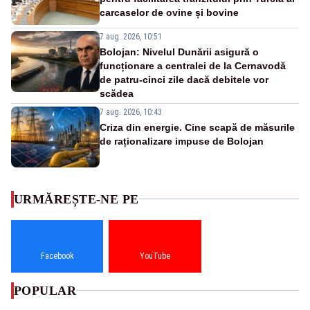
carcaselor de ovine și bovine
7 aug. 2026, 10:51
Bolojan: Nivelul Dunării asigură o
funcționare a centralei de la Cernavodă
de patru-cinci zile dacă debitele vor
scădea
7 aug. 2026, 10:43
Criza din energie. Cine scapă de măsurile
de raționalizare impuse de Bolojan
URMĂREȘTE-NE PE
Facebook
YouTube
POPULAR