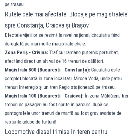
pe traseu.
Rutele cele mai afectate: Blocaje pe magistralele
spre Constanța, Craiova și Brașov
Efectele vijeliilor se resimt la nivel național, circulația fiind
dereglată pe mai multe magistrale cheie:
Zona Periș - Crivina:
Traficul rămâne puternic perturbat,
afectând direct un alt val de 16 trenuri de călători.
Magistrala 800 (București - Constanța):
Circulația este
complet blocată în zona localității Mircea Vodă, unde patru
trenuri Interregio și un tren Regio staționează pe traseu.
Magistrala 100 (București - Craiova):
În zona Măldăieni, trei
trenuri de pasageri au fost oprite în parcurs, după ce
pantografele unor trenuri de marfă au fost grav avariate de
resturile aduse de furtună.
Locomotive diesel trimise în teren pentru