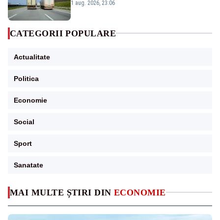
județe
1 aug. 2026, 23:06
CATEGORII POPULARE
Actualitate
Politica
Economie
Social
Sport
Sanatate
MAI MULTE ȘTIRI DIN
ECONOMIE