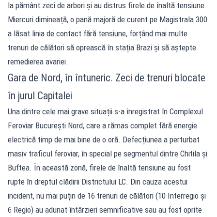
la pământ zeci de arbori și au distrus firele de înaltă tensiune.
Miercuri dimineață, o pană majoră de curent pe Magistrala 300
a lăsat linia de contact fără tensiune, forțând mai multe
trenuri de călători să oprească în stația Brazi și să aștepte
remedierea avariei.
Gara de Nord, în întuneric. Zeci de trenuri blocate
în jurul Capitalei
Una dintre cele mai grave situații s-a înregistrat în Complexul
Feroviar București Nord, care a rămas complet fără energie
electrică timp de mai bine de o oră. Defecțiunea a perturbat
masiv traficul feroviar, în special pe segmentul dintre Chitila și
Buftea. În această zonă, firele de înaltă tensiune au fost
rupte în dreptul clădirii Districtului LC. Din cauza acestui
incident, nu mai puțin de 16 trenuri de călători (10 Interregio și
6 Regio) au adunat întârzieri semnificative sau au fost oprite