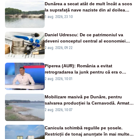
Dunărea a secat atât de mult încât a scos
la suprafață nave naziste din al doilea
război mondial
1 aug. 2026, 23:10
Daniel Udrescu: De ce patrimoniul va
deveni conceptul central al economiei
viitoare?
2 aug. 2026, 09:22
Piperea (AUR): România a evitat
retrogradarea la junk pentru că era o
catastrofă pentru bănci și fondurile de
2 aug. 2026, 10:01
pensii
Mobilizare masivă pe Dunăre, pentru
salvarea producției la Cernavodă. Armata
va detona o stâncă și va devia apa
2 aug. 2026, 10:07
fluviului - IMAGINI AERIENE
Canicula schimbă regulile pe șosele.
Restricții de tonaj anunțate în mai multe