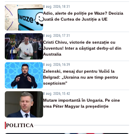
8 aug. 2026, 18:31
Adio, alerte de poliție pe Waze? Decizia
luată de Curtea de Justiție a UE
8 aug. 2026, 17:31
Cristi Chivu, victorie de senzație cu
Juventus! Inter a câștigat derby-ul din
Australia
8 aug. 2026, 16:39
Zelenski, mesaj dur pentru Vučić la
Belgrad: „Ucraina nu are timp pentru
scepticism”
8 aug. 2026, 15:42
Mutare importantă în Ungaria. Pe cine
vrea Péter Magyar la președinție
POLITICA