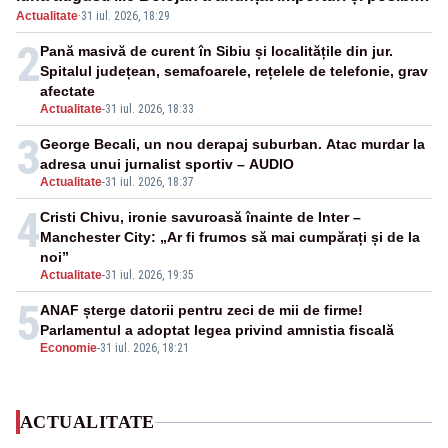
Actualitate
·
31 iul. 2026, 18:29
restricții – VIDEO
2
Pană masivă de curent în Sibiu și localitățile din jur.
Spitalul județean, semafoarele, rețelele de telefonie, grav
afectate
Actualitate
-
31 iul. 2026, 18:33
3
George Becali, un nou derapaj suburban. Atac murdar la
adresa unui jurnalist sportiv – AUDIO
Actualitate
-
31 iul. 2026, 18:37
4
Cristi Chivu, ironie savuroasă înainte de Inter –
Manchester City: „Ar fi frumos să mai cumpărați și de la
noi”
Actualitate
-
31 iul. 2026, 19:35
5
ANAF șterge datorii pentru zeci de mii de firme!
Parlamentul a adoptat legea privind amnistia fiscală
Economie
-
31 iul. 2026, 18:21
ACTUALITATE