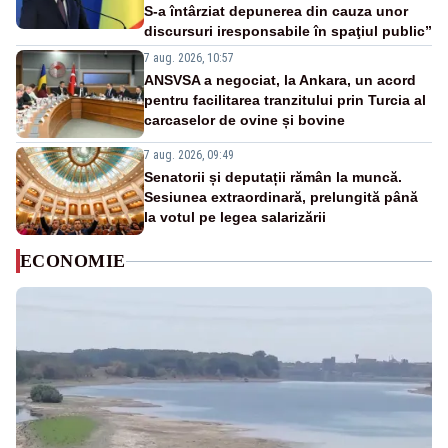
S-a întârziat depunerea din cauza unor
discursuri iresponsabile în spaţiul public”
7 aug. 2026, 10:57
ANSVSA a negociat, la Ankara, un acord
pentru facilitarea tranzitului prin Turcia al
carcaselor de ovine și bovine
7 aug. 2026, 09:49
Senatorii și deputații rămân la muncă.
Sesiunea extraordinară, prelungită până
la votul pe legea salarizării
ECONOMIE