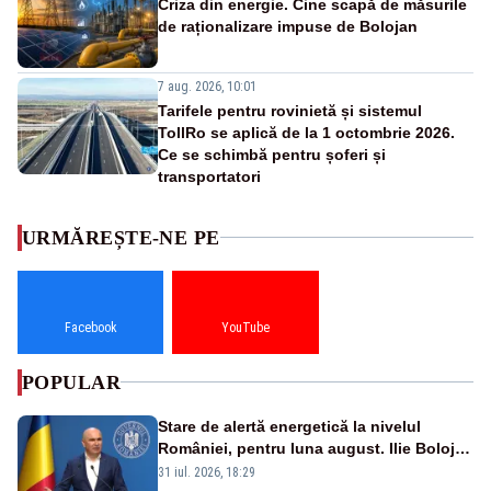
Criza din energie. Cine scapă de măsurile
de raționalizare impuse de Bolojan
7 aug. 2026, 10:01
Tarifele pentru rovinietă și sistemul
TollRo se aplică de la 1 octombrie 2026.
Ce se schimbă pentru șoferi și
transportatori
URMĂREȘTE-NE PE
Facebook
YouTube
POPULAR
Stare de alertă energetică la nivelul
României, pentru luna august. Ilie Bolojan
a anunțat importuri și posibile restricții –
31 iul. 2026, 18:29