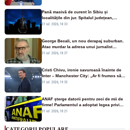
VIDEO
Pană masivă de curent în Sibiu și
localitățile din jur. Spitalul județean,
semafoarele, rețelele de telefonie, grav
31 iul. 2026, 18:33
afectate
George Becali, un nou derapaj suburban.
Atac murdar la adresa unui jurnalist
sportiv – AUDIO
31 iul. 2026, 18:37
Cristi Chivu, ironie savuroasă înainte de
Inter – Manchester City: „Ar fi frumos să
mai cumpărați și de la noi”
31 iul. 2026, 19:35
ANAF șterge datorii pentru zeci de mii de
firme! Parlamentul a adoptat legea privind
amnistia fiscală
31 iul. 2026, 18:21
CATEGORII POPULARE