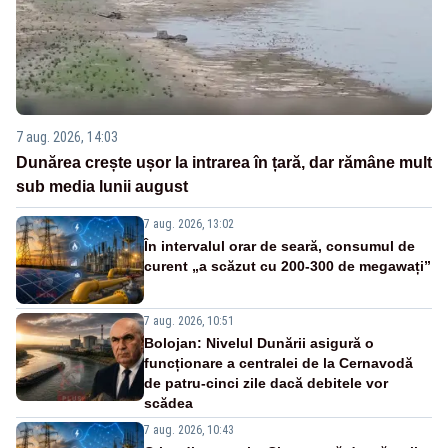
7 aug. 2026, 14:03
Dunărea crește ușor la intrarea în țară, dar rămâne mult
sub media lunii august
7 aug. 2026, 13:02
În intervalul orar de seară, consumul de
curent „a scăzut cu 200-300 de megawați”
7 aug. 2026, 10:51
Bolojan: Nivelul Dunării asigură o
funcționare a centralei de la Cernavodă
de patru-cinci zile dacă debitele vor
scădea
7 aug. 2026, 10:43