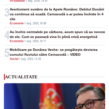
Actualitate
-
1 aug. 2026, 14:39
3
Avertisment sumbru de la Apele Române: Debitul Dunării
va continua să scadă. Cernavodă s-ar putea închide în 4
zile
Economie
-
1 aug. 2026, 18:08
4
Au închis centralele pe cărbune, acum spun că au nevoie
de ele. Cum se pasează vina în plină criză energetică
Economie
-
1 aug. 2026, 18:11
5
Mobilizare pe Dunărea Veche: se pregătește devierea
cursului fluviului către Cernavodă – VIDEO
Social
-
1 aug. 2026, 13:38
ACTUALITATE