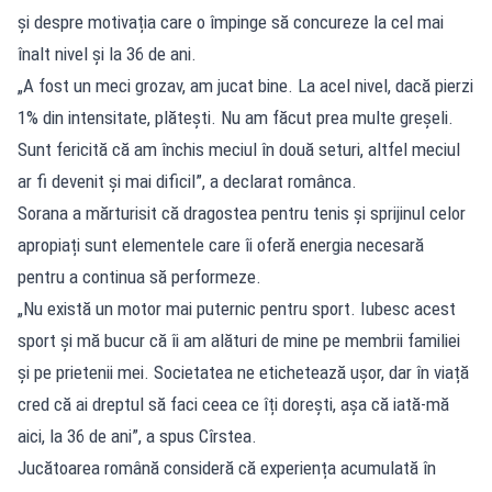
și despre motivația care o împinge să concureze la cel mai
înalt nivel și la 36 de ani.
„A fost un meci grozav, am jucat bine. La acel nivel, dacă pierzi
1% din intensitate, plătești. Nu am făcut prea multe greșeli.
Sunt fericită că am închis meciul în două seturi, altfel meciul
ar fi devenit și mai dificil”, a declarat românca.
Sorana a mărturisit că dragostea pentru tenis și sprijinul celor
apropiați sunt elementele care îi oferă energia necesară
pentru a continua să performeze.
„Nu există un motor mai puternic pentru sport. Iubesc acest
sport și mă bucur că îi am alături de mine pe membrii familiei
și pe prietenii mei. Societatea ne etichetează ușor, dar în viață
cred că ai dreptul să faci ceea ce îți dorești, așa că iată-mă
aici, la 36 de ani”, a spus Cîrstea.
Jucătoarea română consideră că experiența acumulată în