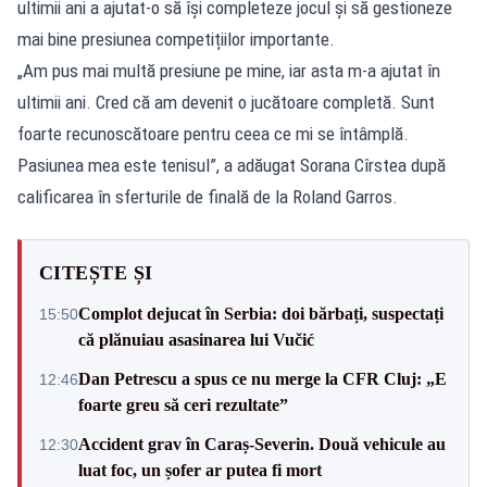
ultimii ani a ajutat-o să își completeze jocul și să gestioneze
mai bine presiunea competițiilor importante.
„Am pus mai multă presiune pe mine, iar asta m-a ajutat în
ultimii ani. Cred că am devenit o jucătoare completă. Sunt
foarte recunoscătoare pentru ceea ce mi se întâmplă.
Pasiunea mea este tenisul”, a adăugat Sorana Cîrstea după
calificarea în sferturile de finală de la Roland Garros.
CITEȘTE ȘI
Complot dejucat în Serbia: doi bărbați, suspectați
15:50
că plănuiau asasinarea lui Vučić
Dan Petrescu a spus ce nu merge la CFR Cluj: „E
12:46
foarte greu să ceri rezultate”
Accident grav în Caraș-Severin. Două vehicule au
12:30
luat foc, un șofer ar putea fi mort