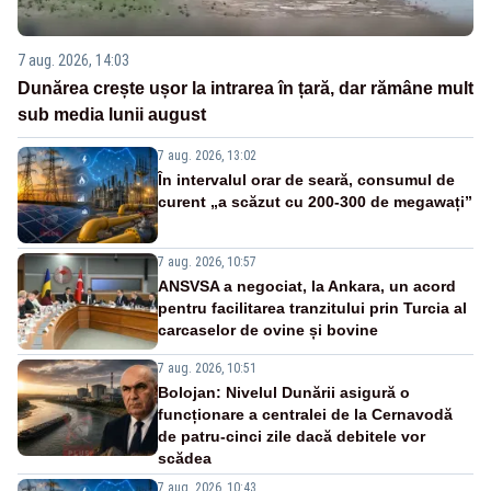
7 aug. 2026, 14:03
Dunărea crește ușor la intrarea în țară, dar rămâne mult
sub media lunii august
7 aug. 2026, 13:02
În intervalul orar de seară, consumul de
curent „a scăzut cu 200-300 de megawați”
7 aug. 2026, 10:57
ANSVSA a negociat, la Ankara, un acord
pentru facilitarea tranzitului prin Turcia al
carcaselor de ovine și bovine
7 aug. 2026, 10:51
Bolojan: Nivelul Dunării asigură o
funcționare a centralei de la Cernavodă
de patru-cinci zile dacă debitele vor
scădea
7 aug. 2026, 10:43