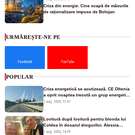
Criza din energie. Cine scapă de măsurile
de raționalizare impuse de Bolojan
URMĂREȘTE-NE PE
Facebook
YouTube
POPULAR
Criza energetică se acutizează. CE Oltenia
a oprit noaptea trecută un grup energetic
de la Rovinari
1 aug. 2026, 13:41
Lovitură după lovitură pentru blonda lui
Coldea în dosarul drogurilor. Alessia
Păcuraru explică decizia magistraților
1 aug. 2026, 14:39