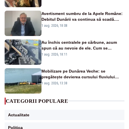
Avertisment sumbru de la Apele Române:
Debitul Dunării va continua să scadă.
Cernavodă s-ar putea închide în 4 zile
1 aug. 2026, 18:08
Au închis centralele pe cărbune, acum
spun că au nevoie de ele. Cum se
pasează vina în plină criză energetică
1 aug. 2026, 18:11
Mobilizare pe Dunărea Veche: se
pregătește devierea cursului fluviului
către Cernavodă – VIDEO
1 aug. 2026, 13:38
CATEGORII POPULARE
Actualitate
Politica