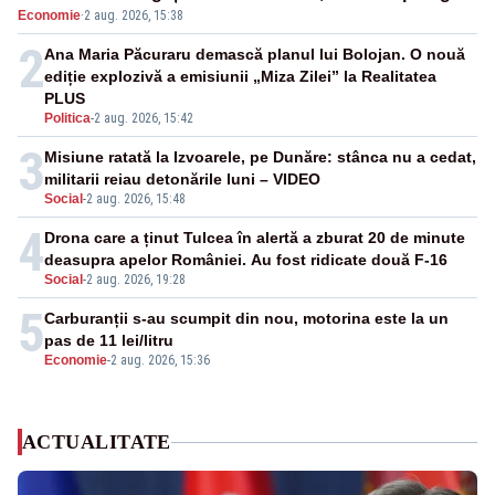
Economie
·
2 aug. 2026, 15:38
2
Ana Maria Păcuraru demască planul lui Bolojan. O nouă
ediție explozivă a emisiunii „Miza Zilei” la Realitatea
PLUS
Politica
-
2 aug. 2026, 15:42
3
Misiune ratată la Izvoarele, pe Dunăre: stânca nu a cedat,
militarii reiau detonările luni – VIDEO
Social
-
2 aug. 2026, 15:48
4
Drona care a ținut Tulcea în alertă a zburat 20 de minute
deasupra apelor României. Au fost ridicate două F-16
Social
-
2 aug. 2026, 19:28
5
Carburanții s-au scumpit din nou, motorina este la un
pas de 11 lei/litru
Economie
-
2 aug. 2026, 15:36
ACTUALITATE