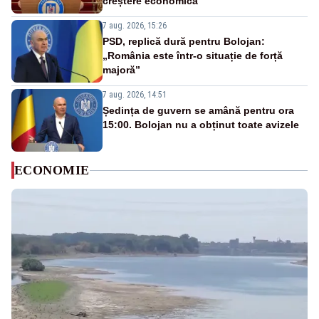
creștere economică”
7 aug. 2026, 15:26
PSD, replică dură pentru Bolojan:
„România este într-o situație de forță
majoră”
7 aug. 2026, 14:51
Ședința de guvern se amână pentru ora
15:00. Bolojan nu a obținut toate avizele
ECONOMIE