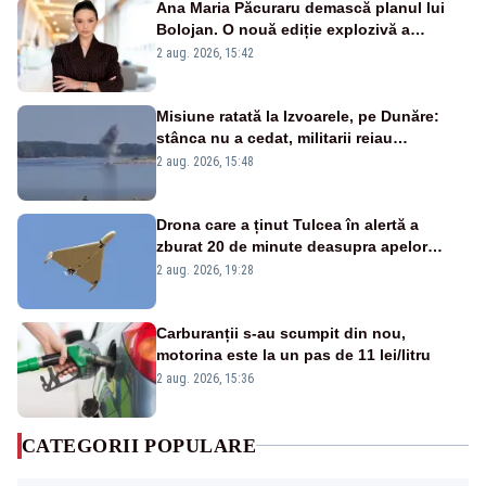
Ana Maria Păcuraru demască planul lui
Bolojan. O nouă ediție explozivă a
emisiunii „Miza Zilei” la Realitatea PLUS
2 aug. 2026, 15:42
Misiune ratată la Izvoarele, pe Dunăre:
stânca nu a cedat, militarii reiau
detonările luni – VIDEO
2 aug. 2026, 15:48
Drona care a ținut Tulcea în alertă a
zburat 20 de minute deasupra apelor
României. Au fost ridicate două F-16
2 aug. 2026, 19:28
Carburanții s-au scumpit din nou,
motorina este la un pas de 11 lei/litru
2 aug. 2026, 15:36
CATEGORII POPULARE