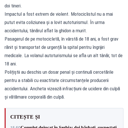
doi tineri.
Impactul a fost extrem de violent. Motociclistul nu a mai
putut evita coliziunea și a lovit autoturismul. În urma
accidentului, tânărul aflat la ghidon a murit.
Pasagerul de pe motocicletă, în vârstă de 18 ani, a fost grav
rănit și transportat de urgență la spital pentru îngrijiri
medicale. La volanul autoturismului se afla un alt tânăr, tot de
18 ani.
Polițiștii au deschis un dosar penal și continuă cercetările
pentru a stabili cu exactitate circumstanțele producerii
accidentului. Ancheta vizează infracțiuni de ucidere din culpă
și vătămare corporală din culpă.
CITEȘTE ȘI
Complot dejucat în Serbia: doi bărbați, suspectați
15:50