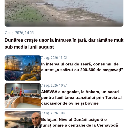
7 aug. 2026, 14:03
Dunărea crește ușor la intrarea în țară, dar rămâne mult
sub media lunii august
7 aug. 2026, 13:02
În intervalul orar de seară, consumul de
curent „a scăzut cu 200-300 de megawați”
7 aug. 2026, 10:57
ANSVSA a negociat, la Ankara, un acord
pentru facilitarea tranzitului prin Turcia al
carcaselor de ovine și bovine
7 aug. 2026, 10:51
Bolojan: Nivelul Dunării asigură o
funcționare a centralei de la Cernavodă