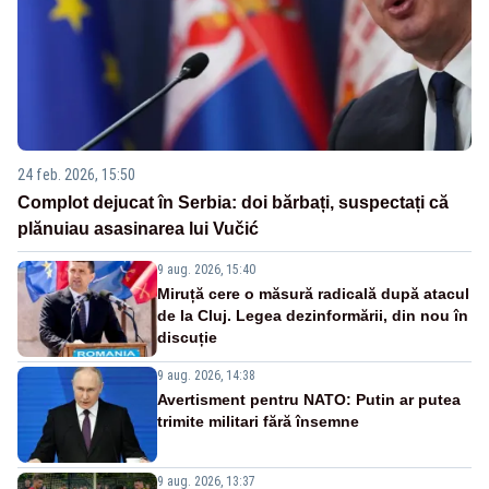
24 feb. 2026, 15:50
Complot dejucat în Serbia: doi bărbați, suspectați că
plănuiau asasinarea lui Vučić
9 aug. 2026, 15:40
Miruță cere o măsură radicală după atacul
de la Cluj. Legea dezinformării, din nou în
discuție
9 aug. 2026, 14:38
Avertisment pentru NATO: Putin ar putea
trimite militari fără însemne
9 aug. 2026, 13:37