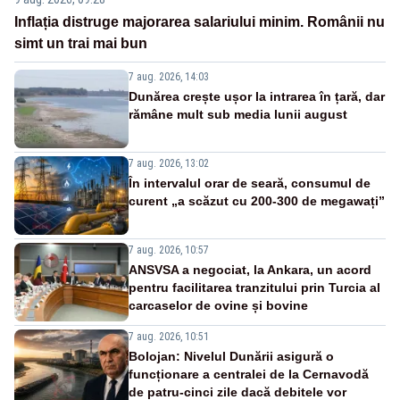
Inflația distruge majorarea salariului minim. Românii nu
simt un trai mai bun
7 aug. 2026, 14:03
Dunărea crește ușor la intrarea în țară, dar
rămâne mult sub media lunii august
7 aug. 2026, 13:02
În intervalul orar de seară, consumul de
curent „a scăzut cu 200-300 de megawați”
7 aug. 2026, 10:57
ANSVSA a negociat, la Ankara, un acord
pentru facilitarea tranzitului prin Turcia al
carcaselor de ovine și bovine
7 aug. 2026, 10:51
Bolojan: Nivelul Dunării asigură o
funcționare a centralei de la Cernavodă
de patru-cinci zile dacă debitele vor