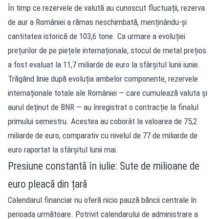
În timp ce rezervele de valută au cunoscut fluctuații, rezerva
de aur a României a rămas neschimbată, menținându-și
cantitatea istorică de 103,6 tone. Ca urmare a evoluției
prețurilor de pe piețele internaționale, stocul de metal prețios
a fost evaluat la 11,7 miliarde de euro la sfârșitul lunii iunie.
Trăgând linie după evoluția ambelor componente, rezervele
internaționale totale ale României — care cumulează valuta și
aurul deținut de BNR — au înregistrat o contracție la finalul
primului semestru. Acestea au coborât la valoarea de 75,2
miliarde de euro, comparativ cu nivelul de 77 de miliarde de
euro raportat la sfârșitul lunii mai.
Presiune constantă în iulie: Sute de milioane de
euro pleacă din țară
Calendarul financiar nu oferă nicio pauză băncii centrale în
perioada următoare. Potrivit calendarului de administrare a