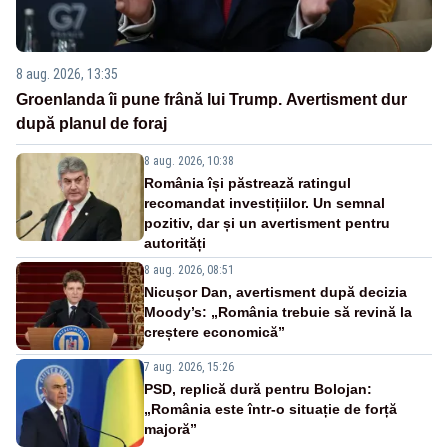
8 aug. 2026, 13:35
Groenlanda îi pune frână lui Trump. Avertisment dur
după planul de foraj
8 aug. 2026, 10:38
România își păstrează ratingul
recomandat investițiilor. Un semnal
pozitiv, dar și un avertisment pentru
autorități
8 aug. 2026, 08:51
Nicușor Dan, avertisment după decizia
Moody’s: „România trebuie să revină la
creștere economică”
7 aug. 2026, 15:26
PSD, replică dură pentru Bolojan:
„România este într-o situație de forță
majoră”