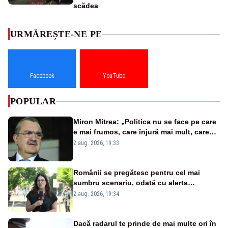
scădea
URMĂREȘTE-NE PE
Facebook
YouTube
POPULAR
Miron Mitrea: „Politica nu se face pe care
e mai frumos, care înjură mai mult, care
țipă mai tare, ci pe proiecte”
2 aug. 2026, 19:33
Românii se pregătesc pentru cel mai
sumbru scenariu, odată cu alerta
energetică
2 aug. 2026, 19:34
Dacă radarul te prinde de mai multe ori în