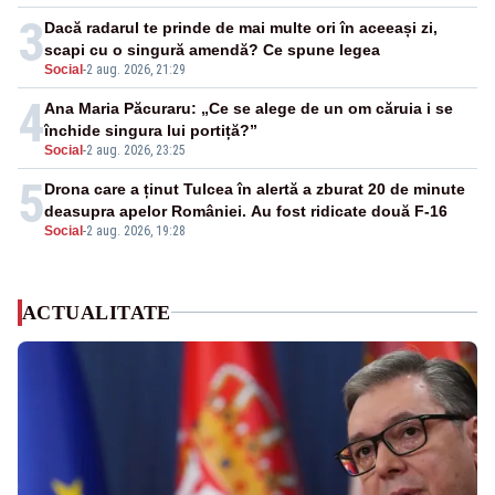
3
Dacă radarul te prinde de mai multe ori în aceeași zi,
scapi cu o singură amendă? Ce spune legea
Social
-
2 aug. 2026, 21:29
4
Ana Maria Păcuraru: „Ce se alege de un om căruia i se
închide singura lui portiță?”
Social
-
2 aug. 2026, 23:25
5
Drona care a ținut Tulcea în alertă a zburat 20 de minute
deasupra apelor României. Au fost ridicate două F-16
Social
-
2 aug. 2026, 19:28
ACTUALITATE