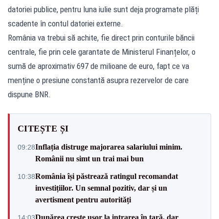
datoriei publice, pentru luna iulie sunt deja programate plăți
scadente în contul datoriei externe.
România va trebui să achite, fie direct prin conturile băncii
centrale, fie prin cele garantate de Ministerul Finanțelor, o
sumă de aproximativ 697 de milioane de euro, fapt ce va
menține o presiune constantă asupra rezervelor de care
dispune BNR.
CITEȘTE ȘI
Inflația distruge majorarea salariului minim.
09:28
Românii nu simt un trai mai bun
România își păstrează ratingul recomandat
10:38
investițiilor. Un semnal pozitiv, dar și un
avertisment pentru autorități
Dunărea crește ușor la intrarea în țară, dar
14:03