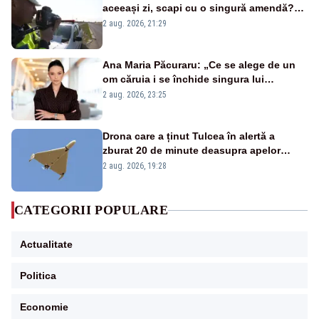
aceeași zi, scapi cu o singură amendă?
Ce spune legea
2 aug. 2026, 21:29
Ana Maria Păcuraru: „Ce se alege de un
om căruia i se închide singura lui
portiță?”
2 aug. 2026, 23:25
Drona care a ținut Tulcea în alertă a
zburat 20 de minute deasupra apelor
României. Au fost ridicate două F-16
2 aug. 2026, 19:28
CATEGORII POPULARE
Actualitate
Politica
Economie