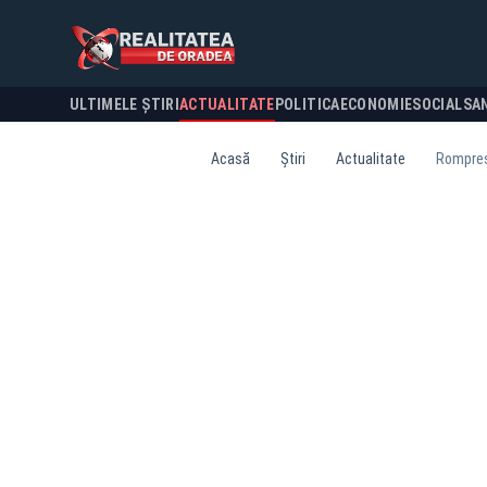
ULTIMELE ȘTIRI
ACTUALITATE
POLITICA
ECONOMIE
SOCIAL
SA
Acasă
Știri
Actualitate
Romprest