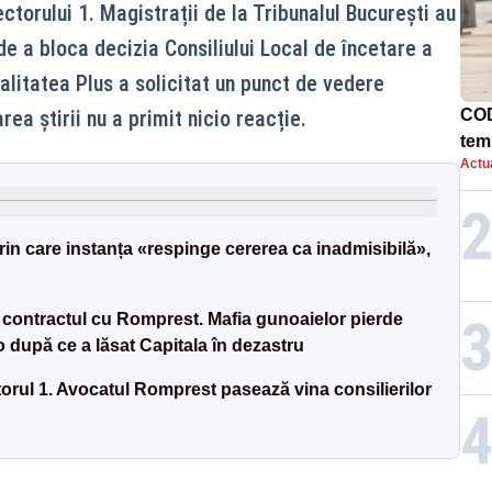
ctorului 1. Magistrații de la Tribunalul București au
e a bloca decizia Consiliului Local de încetare a
alitatea Plus a solicitat un punct de vedere
rea știrii nu a primit nicio reacție.
COD
tem
Actua
rin care instanța «respinge cererea ca inadmisibilă»,
ă contractul cu Romprest. Mafia gunoaielor pierde
 după ce a lăsat Capitala în dezastru
torul 1. Avocatul Romprest pasează vina consilierilor