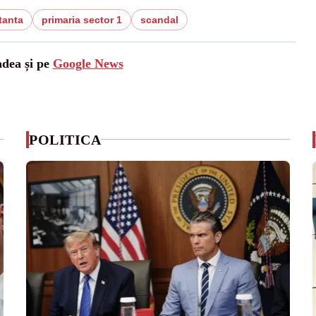
tanta
primaria sector 1
scandal
adea și pe
Google News
POLITICA