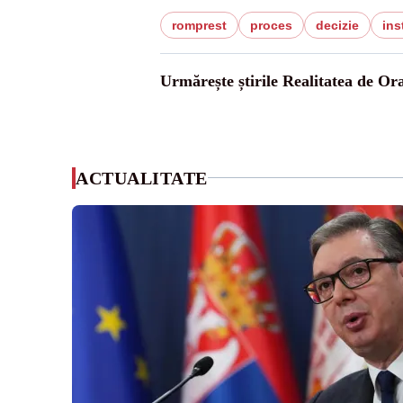
romprest
proces
decizie
ins
Urmărește știrile Realitatea de Or
ACTUALITATE