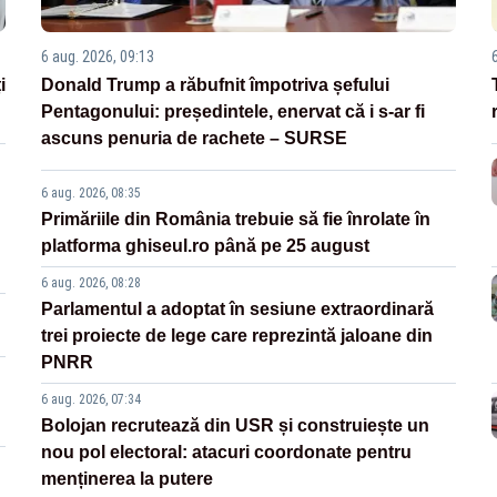
6 aug. 2026, 09:13
i
Donald Trump a răbufnit împotriva șefului
Pentagonului: președintele, enervat că i s-ar fi
ascuns penuria de rachete – SURSE
6 aug. 2026, 08:35
Primăriile din România trebuie să fie înrolate în
platforma ghiseul.ro până pe 25 august
6 aug. 2026, 08:28
Parlamentul a adoptat în sesiune extraordinară
trei proiecte de lege care reprezintă jaloane din
PNRR
6 aug. 2026, 07:34
Bolojan recrutează din USR și construiește un
nou pol electoral: atacuri coordonate pentru
menținerea la putere