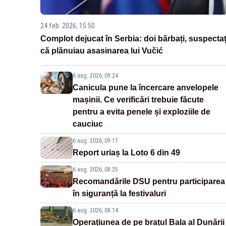
24 feb. 2026, 15:50
Complot dejucat în Serbia: doi bărbați, suspectaț
că plănuiau asasinarea lui Vučić
6 aug. 2026, 09:24
Canicula pune la încercare anvelopele
mașinii. Ce verificări trebuie făcute
pentru a evita penele și exploziile de
cauciuc
6 aug. 2026, 09:11
Report uriaș la Loto 6 din 49
6 aug. 2026, 08:25
Recomandările DSU pentru participarea
în siguranță la festivaluri
6 aug. 2026, 08:14
Operațiunea de pe brațul Bala al Dunării