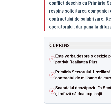
conflict deschis cu Primăria Se
respins solicitarea companiei d
contractului de salubrizare. Re
operatorului, dar până la difuza
CUPRINS
Este vorba despre o decizie p
1
potrivit Realitatea Plus.
Primăria Sectorului 1 reziliaz
2
contractul de milioane de euro
Scandalul deszăpezirii în Sec
3
și refuză să dea explicații