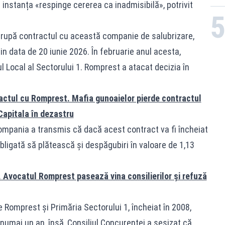
 instanța «respinge cererea ca inadmisibilă», potrivit
rerupă contractul cu această companie de salubrizare,
n data de 20 iunie 2026. În februarie anul acesta,
l Local al Sectorului 1. Romprest a atacat decizia în
ractul cu Romprest. Mafia gunoaielor pierde contractul
Capitala în dezastru
compania a transmis că dacă acest contract va fi încheiat
obligată să plătească și despăgubiri în valoare de 1,13
. Avocatul Romprest pasează vina consilierilor și refuză
e Romprest și Primăria Sectorului 1, încheiat în 2008,
numai un an, însă, Consiliul Concurenței a sesizat că