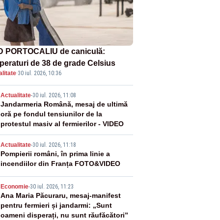
 PORTOCALIU de caniculă:
peraturi de 38 de grade Celsius
litate
·
30 iul. 2026, 10:36
2
Actualitate
-
30 iul. 2026, 11:08
Jandarmeria Română, mesaj de ultimă
oră pe fondul tensiunilor de la
protestul masiv al fermierilor - VIDEO
3
Actualitate
-
30 iul. 2026, 11:18
Pompierii români, în prima linie a
incendiilor din Franța FOTO&VIDEO
4
Economie
-
30 iul. 2026, 11:23
Ana Maria Păcuraru, mesaj-manifest
pentru fermieri și jandarmi: „Sunt
oameni disperați, nu sunt răufăcători”