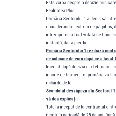
Este vorba despre o decizie prin care
Realitatea Plus.
Primăria Sectorului 1 a decis să înt
considerându-l extrem de păgubos, di
întreruperea a fost votată de Consiliu
instanță, dar a pierdut.
Primăria Sectorului 1 reziliază cont
de milioane de euro după ce a lăsat 
Imediat după decizia din februarie, 
înainte de termen, tot primăria va fi 
miliarde de lei.
Scandalul deszăpezirii în Sectorul 1
să dea explicații
Totul a început de la contractul dintr
pentru o perioadă de 25 de ani. După 