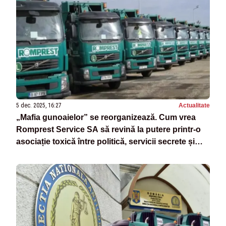
5 dec. 2025, 16:27
Actualitate
„Mafia gunoaielor” se reorganizează. Cum vrea
Romprest Service SA să revină la putere printr-o
asociație toxică între politică, servicii secrete și
complicități ilegale prin Ilie Iulian Chiriac