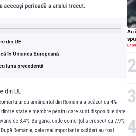
u aceeași perioadă a anului trecut.
Au 
spu
re din UE
Econ
pas
ască în Uniunea Europeană
 cu luna precedentă
e din UE
al comerțului cu amănuntul din România a scăzut cu 4%
l dintre statele membre pentru care sunt disponibile date.
 avans de 8,4%, Bulgaria, unde comerțul a crescut cu 7,9%,
. După România, cele mai importante scăderi au fost