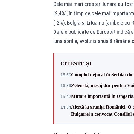
Cele mai mari creșteri lunare au fos
(2,4%), în timp ce cele mai important
(-2%), Belgia și Lituania (ambele cu -
Datele publicate de Eurostat indică a
luna aprilie, evoluția anuală rămâne
CITEȘTE ȘI
Complot dejucat în Serbia: doi 
15:50
Zelenski, mesaj dur pentru Vuč
16:39
Mutare importantă în Ungaria. 
15:42
Alertă la granița României. O 
14:34
Bulgariei a convocat Consiliul 