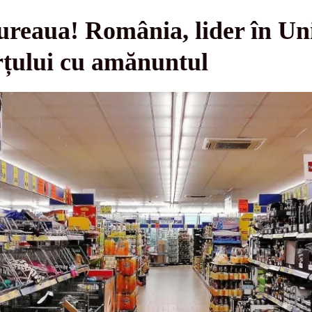
ureaua! România, lider în U
rțului cu amănuntul