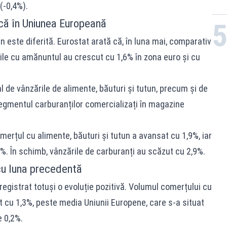
(-0,4%).
că în Uniunea Europeană
n este diferită. Eurostat arată că, în luna mai, comparativ
ile cu amănuntul au crescut cu 1,6% în zona euro și cu
l de vânzările de alimente, băuturi și tutun, precum și de
egmentul carburanților comercializați în magazine
omerțul cu alimente, băuturi și tutun a avansat cu 1,9%, iar
%. În schimb, vânzările de carburanți au scăzut cu 2,9%.
cu luna precedentă
registrat totuși o evoluție pozitivă. Volumul comerțului cu
 cu 1,3%, peste media Uniunii Europene, care s-a situat
e 0,2%.