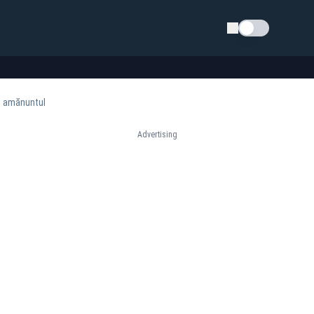
Schimba tema
u amănuntul
Advertising