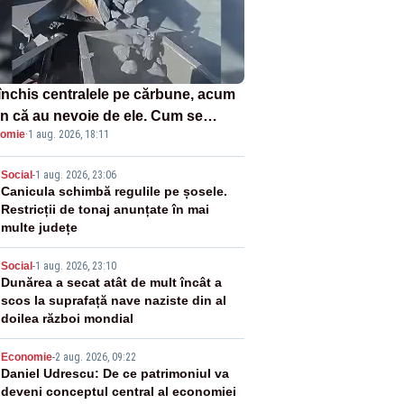
închis centralele pe cărbune, acum
n că au nevoie de ele. Cum se
omie
·
1 aug. 2026, 18:11
ează vina în plină criză energetică
2
Social
-
1 aug. 2026, 23:06
Canicula schimbă regulile pe șosele.
Restricții de tonaj anunțate în mai
multe județe
3
Social
-
1 aug. 2026, 23:10
Dunărea a secat atât de mult încât a
scos la suprafață nave naziste din al
doilea război mondial
4
Economie
-
2 aug. 2026, 09:22
Daniel Udrescu: De ce patrimoniul va
deveni conceptul central al economiei