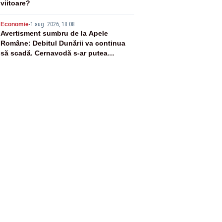
viitoare?
5
Economie
-
1 aug. 2026, 18:08
Avertisment sumbru de la Apele
Române: Debitul Dunării va continua
să scadă. Cernavodă s-ar putea
închide în 4 zile