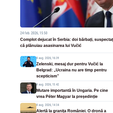
24 feb. 2026, 15:50
Complot dejucat în Serbia: doi bărbați, suspectaț
că plănuiau asasinarea lui Vučić
8 aug. 2026, 16:39
Zelenski, mesaj dur pentru Vučić la
Belgrad: „Ucraina nu are timp pentru
scepticism”
8 aug. 2026, 15:42
Mutare importantă în Ungaria. Pe cine
vrea Péter Magyar la președinție
8 aug. 2026, 14:34
Alertă la granița României. O dronă a