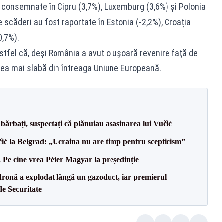
t consemnate în Cipru (3,7%), Luxemburg (3,6%) și Polonia
e scăderi au fost raportate în Estonia (-2,2%), Croația
0,7%).
stfel că, deși România a avut o ușoară revenire față de
 cea mai slabă din întreaga Uniune Europeană.
bărbați, suspectați că plănuiau asasinarea lui Vučić
ić la Belgrad: „Ucraina nu are timp pentru scepticism”
Pe cine vrea Péter Magyar la președinție
dronă a explodat lângă un gazoduct, iar premierul
de Securitate