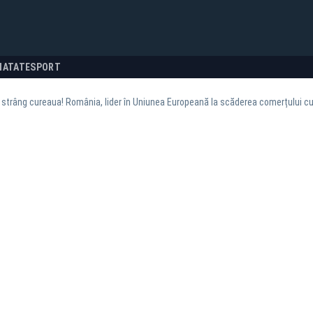
NATATE
SPORT
strâng cureaua! România, lider în Uniunea Europeană la scăderea comerțului c