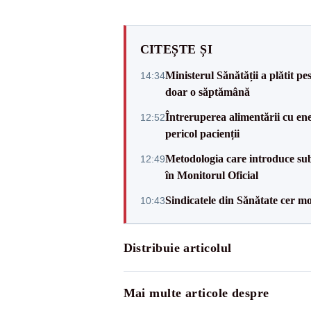
CITEȘTE ȘI
Ministerul Sănătății a plătit pe
14:34
doar o săptămână
Întreruperea alimentării cu ene
12:52
pericol pacienții
Metodologia care introduce sub
12:49
în Monitorul Oficial
Sindicatele din Sănătate cer mo
10:43
Distribuie articolul
Mai multe articole despre