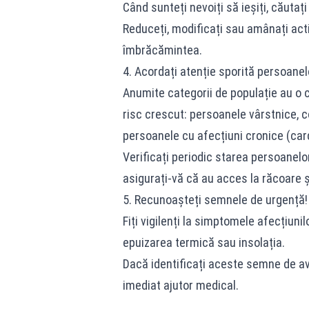
Când sunteți nevoiți să ieșiți, căutaț
Reduceți, modificați sau amânați activ
îmbrăcămintea.
4. Acordați atenție sporită persoanel
Anumite categorii de populație au o 
risc crescut: persoanele vârstnice, co
persoanele cu afecțiuni cronice (card
Verificați periodic starea persoanelo
asigurați-vă că au acces la răcoare ș
5. Recunoașteți semnele de urgență!
Fiți vigilenți la simptomele afecțiuni
epuizarea termică sau insolația.
Dacă identificați aceste semne de ave
imediat ajutor medical.