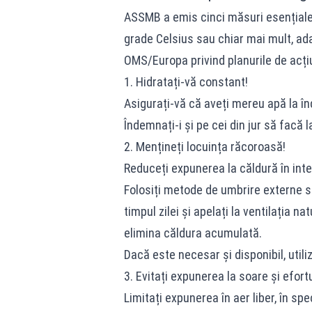
ASSMB a emis cinci măsuri esențiale 
grade Celsius sau chiar mai mult, ad
OMS/Europa privind planurile de acți
1. Hidratați-vă constant!
Asigurați-vă că aveți mereu apă la în
Îndemnați-i și pe cei din jur să facă l
2. Mențineți locuința răcoroasă!
Reduceți expunerea la căldură în inter
Folosiți metode de umbrire externe s
timpul zilei și apelați la ventilația na
elimina căldura acumulată.
Dacă este necesar și disponibil, utili
3. Evitați expunerea la soare și efortu
Limitați expunerea în aer liber, în spe