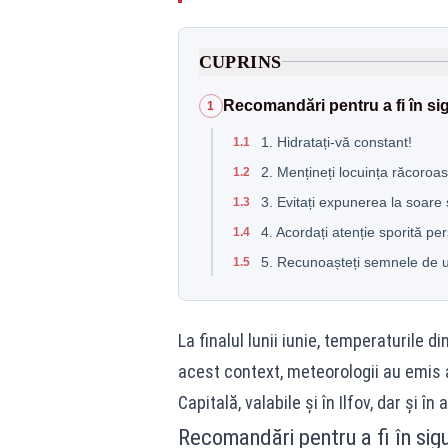
CUPRINS
Recomandări pentru a fi în si
1
1. Hidratați-vă constant!
1.1
2. Mențineți locuința răcoroas
1.2
3. Evitați expunerea la soare și
1.3
4. Acordați atenție sporită pe
1.4
5. Recunoașteți semnele de u
1.5
La finalul lunii iunie, temperaturile 
acest context, meteorologii au emis a
Capitală, valabile și în Ilfov, dar și în 
Recomandări pentru a fi în sig