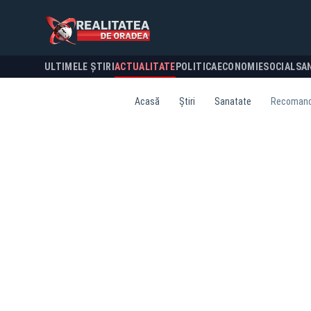
ULTIMELE ȘTIRI
ACTUALITATE
POLITICA
ECONOMIE
SOCIAL
SA
Acasă
Știri
Sanatate
Recomandăr