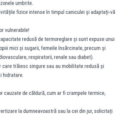
i zonele umbrite.
itățile fizice intense în timpul caniculei și adaptați-vă
or vulnerabile!
capacitate redusă de termoreglare și sunt expuse unui
piii mici și sugarii, femeile însărcinate, precum și
iovasculare, respiratorii, renale sau diabet).
r care trăiesc singure sau au mobilitate redusă și
i hidratare.
lor cauzate de căldură, cum ar fi crampele termice,
rtizare la dumneavoastră sau la cei din jur, solicitați