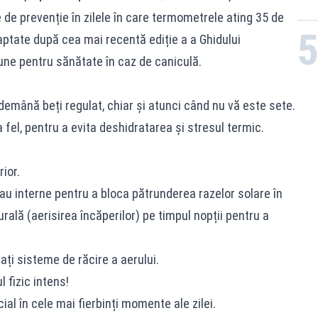
de prevenție în zilele în care termometrele ating 35 de
aptate după cea mai recentă ediție a a Ghidului
une pentru sănătate în caz de caniculă.
demână beți regulat, chiar și atunci când nu vă este sete.
a fel, pentru a evita deshidratarea și stresul termic.
ior.
au interne pentru a bloca pătrunderea razelor solare în
turală (aerisirea încăperilor) pe timpul nopții pentru a
zați sisteme de răcire a aerului.
l fizic intens!
cial în cele mai fierbinți momente ale zilei.