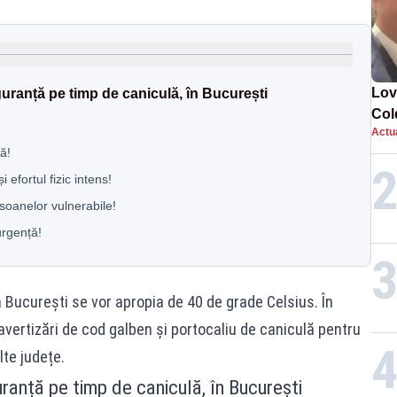
Lov
guranță pe timp de caniculă, în București
Col
Actua
Păc
ă!
 efortul fizic intens!
rsoanelor vulnerabile!
rgență!
din București se vor apropia de 40 de grade Celsius. În
vertizări de cod galben și portocaliu de caniculă pentru
alte județe.
uranță pe timp de caniculă, în București