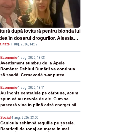
itură după lovitură pentru blonda lui
dea în dosarul drogurilor. Alessia
litate
·
1 aug. 2026, 14:39
uraru explică decizia magistraților
2
Economie
-
1 aug. 2026, 18:08
Avertisment sumbru de la Apele
Române: Debitul Dunării va continua
să scadă. Cernavodă s-ar putea
închide în 4 zile
3
Economie
-
1 aug. 2026, 18:11
Au închis centralele pe cărbune, acum
spun că au nevoie de ele. Cum se
pasează vina în plină criză energetică
4
Social
-
1 aug. 2026, 23:06
Canicula schimbă regulile pe șosele.
Restricții de tonaj anunțate în mai