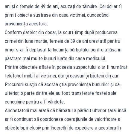
ani și o femeie de 49 de ani, acuzați de tăinuire. Cei doi ar fi
primit obiecte sustrase din casa victimei, cunoscând
proveniența acestora.
Conform datelor din dosar, la scurt timp după producerea
crimei din luna martie, femeia de 39 de ani arestată pentru
omor s-ar fi deplasat la locuința bărbatului pentru a lăsa în
păstrare mai multe bunuri luate din casa medicului.
Printre obiectele aflate în posesia suspectului s-ar fi numărat
telefonul mobil al victimei, dar și ceasuri și bijuterii din aur.
Procurorii susțin că acesta știa proveniența bunurilor și că,
ulterior, o parte dintre ele au fost transferate fostei sale
concubine pentru a fi vândute.
Anchetatorii mai arată că bărbatul a părăsit ulterior țara, însă
ar fi continuat să coordoneze operațiunile de valorificare a
obiectelor, inclusiv prin încercări de expediere a acestora în