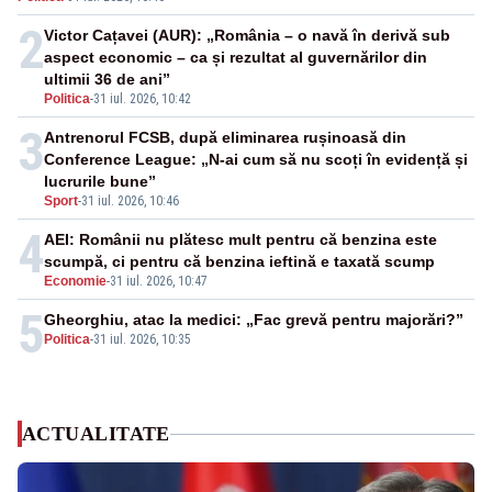
2
Victor Cațavei (AUR): „România – o navă în derivă sub
aspect economic – ca și rezultat al guvernărilor din
ultimii 36 de ani”
Politica
-
31 iul. 2026, 10:42
3
Antrenorul FCSB, după eliminarea rușinoasă din
Conference League: „N-ai cum să nu scoți în evidență și
lucrurile bune”
Sport
-
31 iul. 2026, 10:46
4
AEI: Românii nu plătesc mult pentru că benzina este
scumpă, ci pentru că benzina ieftină e taxată scump
Economie
-
31 iul. 2026, 10:47
5
Gheorghiu, atac la medici: „Fac grevă pentru majorări?”
Politica
-
31 iul. 2026, 10:35
ACTUALITATE