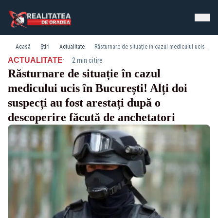
Acasă
Știri
Actualitate
Răsturnare de situație în cazul medicului ucis în București! Alți doi suspecți au fost arestați după o descoperire făcută de anchetatori
·
ACTUALITATE
2 min citire
Răsturnare de situație în cazul
medicului ucis în București! Alți doi
suspecți au fost arestați după o
descoperire făcută de anchetatori