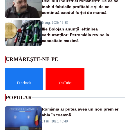
Declinul industriei românești: De ce se
închid fabricile profitabile și de ce
continuă exodul forței de muncă
6 aug. 2026, 17:38
Ilie Bolojan anunță ieftinirea
carburanților: Petromidia revine la
capacitate maximă
URMĂREȘTE-NE PE
Facebook
YouTube
POPULAR
România ar putea avea un nou premier
abia în toamnă
31 iul. 2026, 10:40