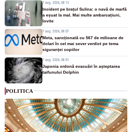
7 aug. 2026, 08:13
Incident pe brațul Sulina: o navă de marfă
a eșuat la mal. Mai multe ambarcațiuni,
lovite
7 aug. 2026, 08:07
Meta, sancționată cu 567 de milioane de
dolari în cel mai sever verdict pe tema
siguranței copiilor
7 aug. 2026, 08:01
Japonia ordonă evacuări în așteptarea
taifunului Dolphin
POLITICA