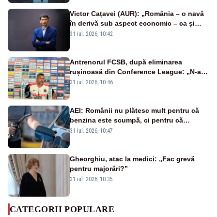
Victor Cațavei (AUR): „România – o navă
în derivă sub aspect economic – ca și
rezultat al guvernărilor din ultimii 36 de
31 iul. 2026, 10:42
ani”
Antrenorul FCSB, după eliminarea
rușinoasă din Conference League: „N-ai
cum să nu scoți în evidență și lucrurile
31 iul. 2026, 10:46
bune”
AEI: Românii nu plătesc mult pentru că
benzina este scumpă, ci pentru că
benzina ieftină e taxată scump
31 iul. 2026, 10:47
Gheorghiu, atac la medici: „Fac grevă
pentru majorări?”
31 iul. 2026, 10:35
CATEGORII POPULARE