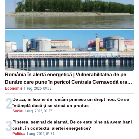
România în alertă energetică | Vulnerabilitatea de pe
Dunăre care pune în pericol Centrala Cernavodă era
Economie
·
1 aug. 2026, 09:32
cunoscută de pe vremea lui Ceaușescu
2
De azi, milioane de români primesc un drept nou. Ce se
întâmplă dacă ți se strică un produs
Social
-
1 aug. 2026, 09:37
3
Piperea, semnal de alarmă. De ce este bine să avem bani
cash, în contextul alertei energetice?
Politica
-
1 aug. 2026, 09:39