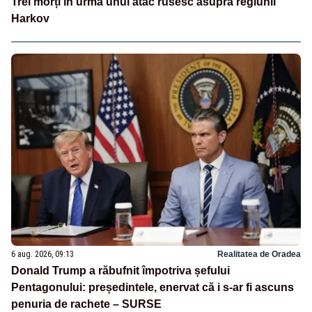
Trei morți în urma unui atac rusesc asupra regiunii
Harkov
6 aug. 2026, 09:13
Realitatea de Oradea
Donald Trump a răbufnit împotriva șefului
Pentagonului: președintele, enervat că i s-ar fi ascuns
penuria de rachete – SURSE