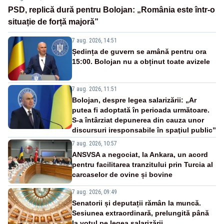
PSD, replică dură pentru Bolojan: „România este într-o
situație de forță majoră”
7 aug. 2026, 14:51
Ședința de guvern se amână pentru ora
15:00. Bolojan nu a obținut toate avizele
7 aug. 2026, 11:51
Bolojan, despre legea salarizării: „Ar
putea fi adoptată în perioada următoare.
S-a întârziat depunerea din cauza unor
discursuri iresponsabile în spaţiul public”
7 aug. 2026, 10:57
ANSVSA a negociat, la Ankara, un acord
pentru facilitarea tranzitului prin Turcia al
carcaselor de ovine și bovine
7 aug. 2026, 09:49
Senatorii și deputații rămân la muncă.
Sesiunea extraordinară, prelungită până
la votul pe legea salarizării