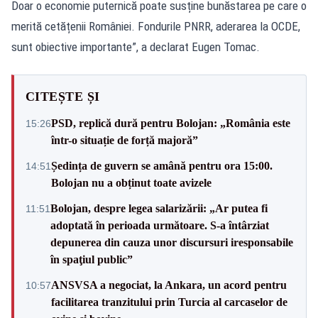
Doar o economie puternică poate susține bunăstarea pe care o
merită cetățenii României. Fondurile PNRR, aderarea la OCDE,
sunt obiective importante”, a declarat Eugen Tomac.
CITEȘTE ȘI
PSD, replică dură pentru Bolojan: „România este
15:26
într-o situație de forță majoră”
Ședința de guvern se amână pentru ora 15:00.
14:51
Bolojan nu a obținut toate avizele
Bolojan, despre legea salarizării: „Ar putea fi
11:51
adoptată în perioada următoare. S-a întârziat
depunerea din cauza unor discursuri iresponsabile
în spaţiul public”
ANSVSA a negociat, la Ankara, un acord pentru
10:57
facilitarea tranzitului prin Turcia al carcaselor de