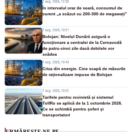
7 aug. 2026, 13:02
În intervalul orar de seară, consumul de
curent „a scăzut cu 200-300 de megawați”
7 aug. 2026, 10:51
Bolojan: Nivelul Dunării asigură o
funcționare a centralei de la Cernavodă
de patru-cinci zile dacă debitele vor
scădea
7 aug. 2026, 10:43
Criza din energie. Cine scapă de măsurile
de raționalizare impuse de Bolojan
7 aug. 2026, 10:01
Tarifele pentru rovinietă și sistemul
TollRo se aplică de la 1 octombrie 2026.
Ce se schimbă pentru șoferi și
transportatori
URMĂREȘTE-NE PE