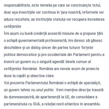
responsabilitate, este temelia pe care se construiește totul,
doar așa investițiile vor continua în țara noastră, reformele vor
aduce rezultate, iar instituțiile statului vor recupera încrederea
cetățenilor
Îmi asum cu bună credință această misiune de a propune țării
o echipă guvernamentală profesionistă, îmi doresc să găsesc
deschidere și un dialog sincer din partea tuturor forțelor
politice democratice și pro-occidentale din Parlament pentru a
investi un guvern cu o singură agendă: binele comun al
cetățenilor României. România are nevoie acum de proiecte
duse la capăt și obiective clare.
Voi prezenta Parlamentului României o echipă de specialiști,
un guvern tehnic nu unul politic. Vom menține direcția trasată
de dumneavoastră, de apartenență la UE, de consolidare a
parteneriatului cu SUA, a relației nord-atlantice în ansamblu.