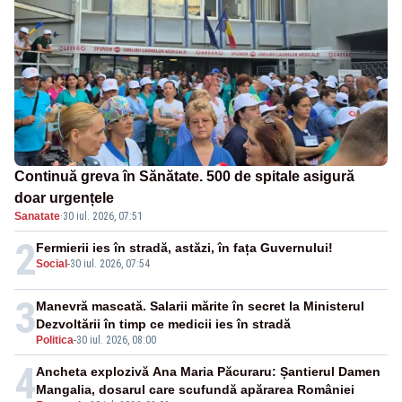
Continuă greva în Sănătate. 500 de spitale asigură
doar urgențele
Sanatate
·
30 iul. 2026, 07:51
2
Fermierii ies în stradă, astăzi, în fața Guvernului!
Social
-
30 iul. 2026, 07:54
3
Manevră mascată. Salarii mărite în secret la Ministerul
Dezvoltării în timp ce medicii ies în stradă
Politica
-
30 iul. 2026, 08:00
4
Ancheta explozivă Ana Maria Păcuraru: Șantierul Damen
Mangalia, dosarul care scufundă apărarea României