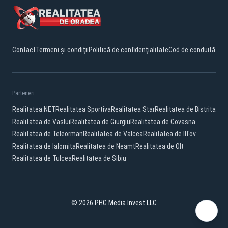
Contact
Termeni și condiții
Politică de confidențialitate
Cod de conduită
Parteneri:
Realitatea.NET
Realitatea Sportiva
Realitatea Star
Realitatea de Bistrita
Realitatea de Vaslui
Realitatea de Giurgiu
Realitatea de Covasna
Realitatea de Teleorman
Realitatea de Valcea
Realitatea de Ilfov
Realitatea de Ialomita
Realitatea de Neamt
Realitatea de Olt
Realitatea de Tulcea
Realitatea de Sibiu
© 2026 PHG Media Invest LLC
Facebook
YouTube