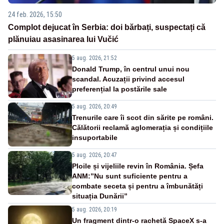
24 feb. 2026, 15:50
Complot dejucat în Serbia: doi bărbați, suspectați că
plănuiau asasinarea lui Vučić
5 aug. 2026, 21:52
Donald Trump, în centrul unui nou
scandal. Acuzații privind accesul
preferențial la postările sale
5 aug. 2026, 20:49
Trenurile care îi scot din sărite pe români.
Călătorii reclamă aglomerația și condițiile
insuportabile
5 aug. 2026, 20:47
Ploile și vijeliile revin în România. Șefa
ANM:”Nu sunt suficiente pentru a
combate seceta și pentru a îmbunătăți
situația Dunării”
5 aug. 2026, 20:19
Un fragment dintr-o rachetă SpaceX s-a