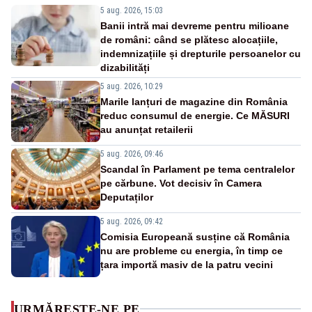
5 aug. 2026, 15:03
Banii intră mai devreme pentru milioane
de români: când se plătesc alocațiile,
indemnizațiile și drepturile persoanelor cu
dizabilități
5 aug. 2026, 10:29
Marile lanțuri de magazine din România
reduc consumul de energie. Ce MĂSURI
au anunțat retailerii
5 aug. 2026, 09:46
Scandal în Parlament pe tema centralelor
pe cărbune. Vot decisiv în Camera
Deputaților
5 aug. 2026, 09:42
Comisia Europeană susține că România
nu are probleme cu energia, în timp ce
țara importă masiv de la patru vecini
URMĂREȘTE-NE PE