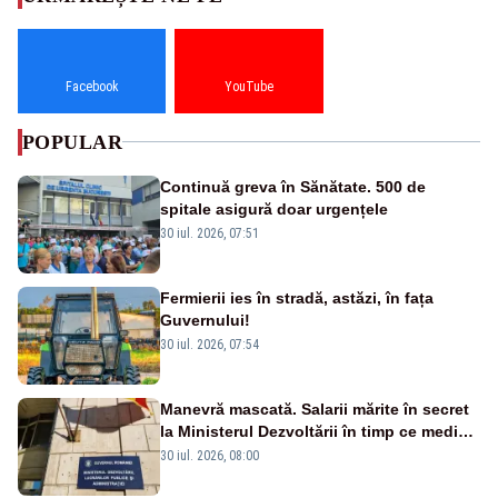
Facebook
YouTube
POPULAR
Continuă greva în Sănătate. 500 de
spitale asigură doar urgențele
30 iul. 2026, 07:51
Fermierii ies în stradă, astăzi, în fața
Guvernului!
30 iul. 2026, 07:54
Manevră mascată. Salarii mărite în secret
la Ministerul Dezvoltării în timp ce medicii
ies în stradă
30 iul. 2026, 08:00