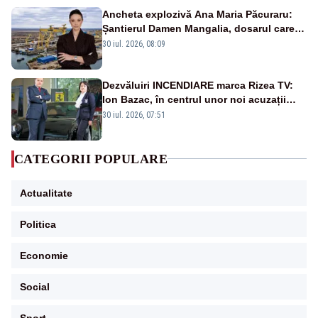
Ancheta explozivă Ana Maria Păcuraru:
Șantierul Damen Mangalia, dosarul care
scufundă apărarea României
30 iul. 2026, 08:09
Dezvăluiri INCENDIARE marca Rizea TV:
Ion Bazac, în centrul unor noi acuzații
publice
30 iul. 2026, 07:51
CATEGORII POPULARE
Actualitate
Politica
Economie
Social
Sport