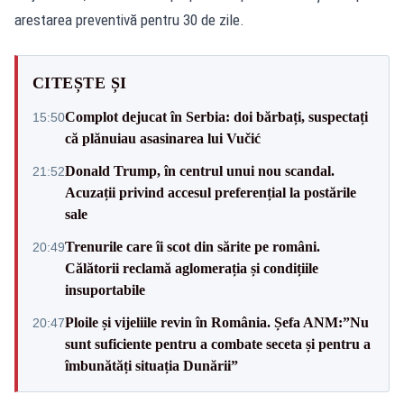
arestarea preventivă pentru 30 de zile.
CITEȘTE ȘI
Complot dejucat în Serbia: doi bărbați, suspectați
15:50
că plănuiau asasinarea lui Vučić
Donald Trump, în centrul unui nou scandal.
21:52
Acuzații privind accesul preferențial la postările
sale
Trenurile care îi scot din sărite pe români.
20:49
Călătorii reclamă aglomerația și condițiile
insuportabile
Ploile și vijeliile revin în România. Șefa ANM:”Nu
20:47
sunt suficiente pentru a combate seceta și pentru a
îmbunătăți situația Dunării”