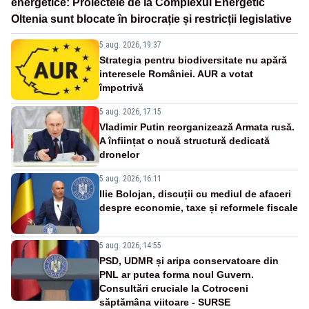
energetice: Proiectele de la Complexul Energetic
Oltenia sunt blocate în birocrație și restricții legislative
5 aug. 2026, 19:37
Strategia pentru biodiversitate nu apără
interesele României. AUR a votat
împotrivă
5 aug. 2026, 17:15
Vladimir Putin reorganizează Armata rusă.
A înființat o nouă structură dedicată
dronelor
5 aug. 2026, 16:11
Ilie Bolojan, discuții cu mediul de afaceri
despre economie, taxe și reformele fiscale
5 aug. 2026, 14:55
PSD, UDMR și aripa conservatoare din
PNL ar putea forma noul Guvern.
Consultări cruciale la Cotroceni
săptămâna viitoare - SURSE