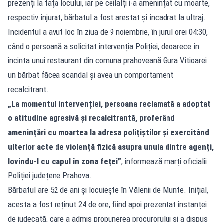
prezenți la fața locului, iar pe ceilalți i-a amenințat cu moarte,
respectiv înjurat, bărbatul a fost arestat și încadrat la ultraj.
Incidentul a avut loc în ziua de 9 noiembrie, în jurul orei 04:30,
când o persoană a solicitat intervenția Poliției, deoarece în
incinta unui restaurant din comuna prahoveană Gura Vitioarei
un bărbat făcea scandal și avea un comportament
recalcitrant.
„La momentul intervenției, persoana reclamată a adoptat
o atitudine agresivă și recalcitrantă, proferând
amenințări cu moartea la adresa polițiștilor și exercitând
ulterior acte de violență fizică asupra unuia dintre agenți,
lovindu-l cu capul în zona feței”
, informează marți oficialii
Poliției județene Prahova.
Bărbatul are 52 de ani și locuiește în Vălenii de Munte. Inițial,
acesta a fost reținut 24 de ore, fiind apoi prezentat instanței
de judecată, care a admis propunerea procurorului și a dispus