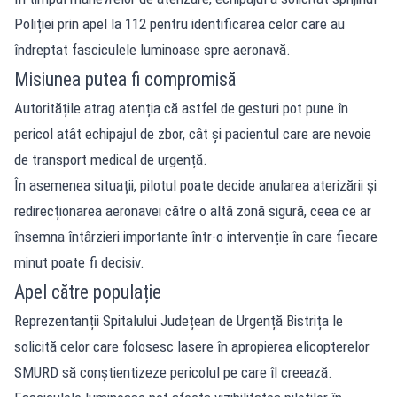
Poliției prin apel la 112 pentru identificarea celor care au
îndreptat fasciculele luminoase spre aeronavă.
Misiunea putea fi compromisă
Autoritățile atrag atenția că astfel de gesturi pot pune în
pericol atât echipajul de zbor, cât și pacientul care are nevoie
de transport medical de urgență.
În asemenea situații, pilotul poate decide anularea aterizării și
redirecționarea aeronavei către o altă zonă sigură, ceea ce ar
însemna întârzieri importante într-o intervenție în care fiecare
minut poate fi decisiv.
Apel către populație
Reprezentanții Spitalului Județean de Urgență Bistrița le
solicită celor care folosesc lasere în apropierea elicopterelor
SMURD să conștientizeze pericolul pe care îl creează.