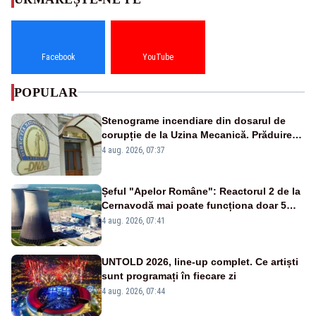
Facebook
YouTube
POPULAR
Stenograme incendiare din dosarul de
corupție de la Uzina Mecanică. Prăduirea
banilor din programul SAFE, interceptată
4 aug. 2026, 07:37
de DNA
Șeful "Apelor Române": Reactorul 2 de la
Cernavodă mai poate funcționa doar 5
zile
4 aug. 2026, 07:41
UNTOLD 2026, line-up complet. Ce artiști
sunt programați în fiecare zi
4 aug. 2026, 07:44