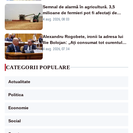
Semnal de alarmă în agricultură. 3,5
milioane de fermieri pot fi afectați de
strategia pentru conservarea
4 aug. 2026, 08:03
biodiversității
Alexandru Rogobete, ironii la adresa lui
Ilie Bolojan: „Ați consumat tot curentul
urmărind șobolani imaginari”
4 aug. 2026, 07:34
CATEGORII POPULARE
Actualitate
Politica
Economie
Social