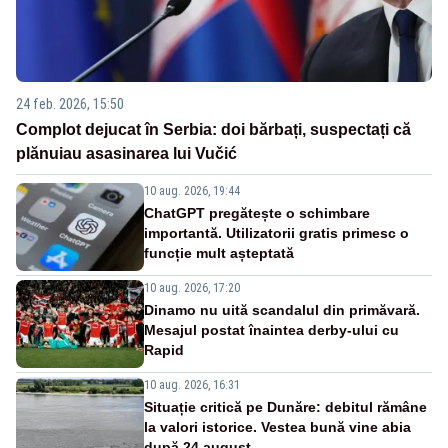
24 feb. 2026, 15:50
Complot dejucat în Serbia: doi bărbați, suspectați că
plănuiau asasinarea lui Vučić
10 aug. 2026, 19:44
ChatGPT pregătește o schimbare
importantă. Utilizatorii gratis primesc o
funcție mult așteptată
10 aug. 2026, 17:20
Dinamo nu uită scandalul din primăvară.
Mesajul postat înaintea derby-ului cu
Rapid
10 aug. 2026, 16:31
Situație critică pe Dunăre: debitul rămâne
la valori istorice. Vestea bună vine abia
după 24 august