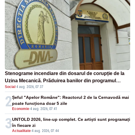
Stenograme incendiare din dosarul de corupție de la
Uzina Mecanică. Prăduirea banilor din programul
Social
·
4 aug. 2026, 07:37
SAFE, interceptată de DNA
2
Șeful "Apelor Române": Reactorul 2 de la Cernavodă mai
poate funcționa doar 5 zile
Economie
-
4 aug. 2026, 07:41
3
UNTOLD 2026, line-up complet. Ce artiști sunt programați
în fiecare zi
Actualitate
-
4 aug. 2026, 07:44