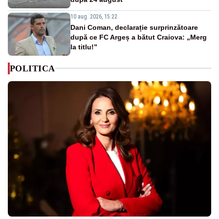
10 aug. 2026, 15:22
Dani Coman, declarație surprinzătoare
după ce FC Argeș a bătut Craiova: „Merg
la titlu!”
POLITICA