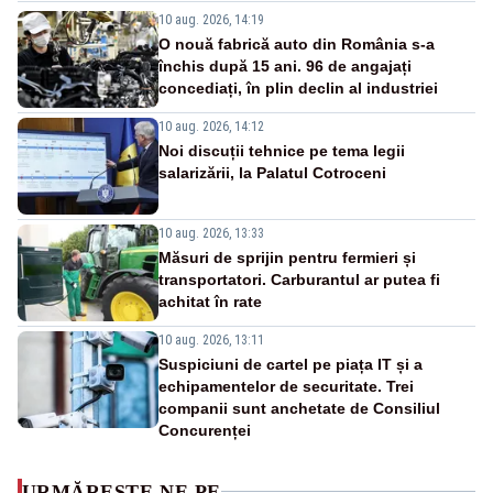
10 aug. 2026, 14:19
O nouă fabrică auto din România s-a
închis după 15 ani. 96 de angajați
concediați, în plin declin al industriei
10 aug. 2026, 14:12
Noi discuții tehnice pe tema legii
salarizării, la Palatul Cotroceni
10 aug. 2026, 13:33
Măsuri de sprijin pentru fermieri și
transportatori. Carburantul ar putea fi
achitat în rate
10 aug. 2026, 13:11
Suspiciuni de cartel pe piața IT și a
echipamentelor de securitate. Trei
companii sunt anchetate de Consiliul
Concurenței
URMĂREȘTE-NE PE