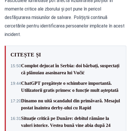
Fasciculele luminoase pot afecta vizibilitatea piloților în
momente critice ale zborului și pot pune în pericol
desfășurarea misiunilor de salvare. Polițiștii continuă
cercetările pentru identificarea persoanelor implicate în acest
incident.
CITEȘTE ȘI
Complot dejucat în Serbia: doi bărbați, suspectați
15:50
că plănuiau asasinarea lui Vučić
ChatGPT pregătește o schimbare importantă.
19:44
Utilizatorii gratis primesc o funcție mult așteptată
Dinamo nu uită scandalul din primăvară. Mesajul
17:20
postat înaintea derby-ului cu Rapid
Situație critică pe Dunăre: debitul rămâne la
16:31
valori istorice. Vestea bună vine abia după 24