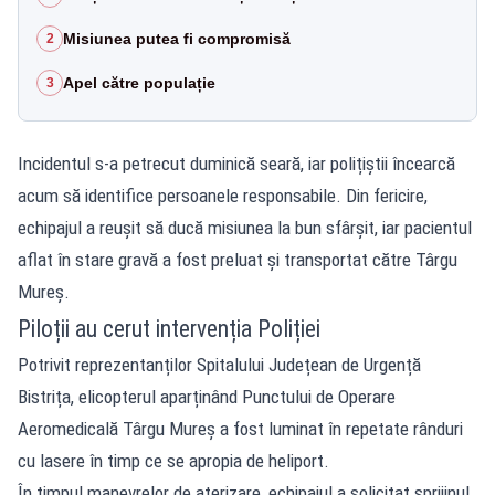
Misiunea putea fi compromisă
2
Apel către populație
3
Incidentul s-a petrecut duminică seară, iar polițiștii încearcă
acum să identifice persoanele responsabile. Din fericire,
echipajul a reușit să ducă misiunea la bun sfârșit, iar pacientul
aflat în stare gravă a fost preluat și transportat către Târgu
Mureș.
Piloții au cerut intervenția Poliției
Potrivit reprezentanților Spitalului Județean de Urgență
Bistrița, elicopterul aparținând Punctului de Operare
Aeromedicală Târgu Mureș a fost luminat în repetate rânduri
cu lasere în timp ce se apropia de heliport.
În timpul manevrelor de aterizare, echipajul a solicitat sprijinul