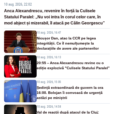
10 aug. 2026, 22:02
Anca Alexandrescu, revenire în forță la Culisele
Statului Paralel: „Nu voi intra în corul celor care, în
mod abject și mizerabil, îl atacă pe Călin Georgescu”
10 aug. 2026, 16:47
Nicușor Dan, atac la CCR pe legea
integrității. Ce îl nemulțumește la
declarațiile de avere ale partenerilor
10 aug. 2026, 16:13
20:55 – Anca Alexandrescu revine cu o
ediție explozivă "Culisele Statului Paralel”
10 aug. 2026, 15:05
Ședință extraordinară de guvern la ora
16:00. Bolojan îi convoacă de urgență
astăzi pe miniștrii
10 aug. 2026, 14:58
Val de reacții după atacul de la Cluj: