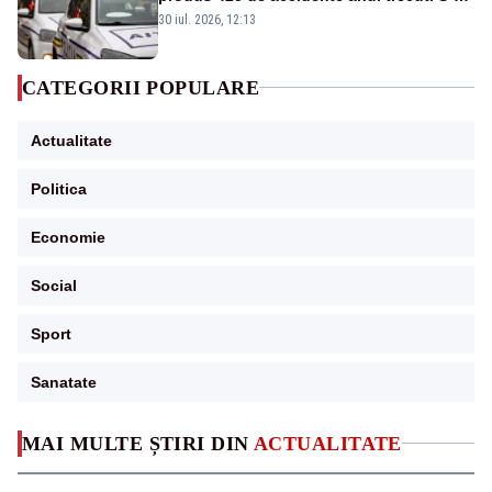
dat aproape 200 de amenzi
30 iul. 2026, 12:13
CATEGORII POPULARE
Actualitate
Politica
Economie
Social
Sport
Sanatate
MAI MULTE ȘTIRI DIN
ACTUALITATE