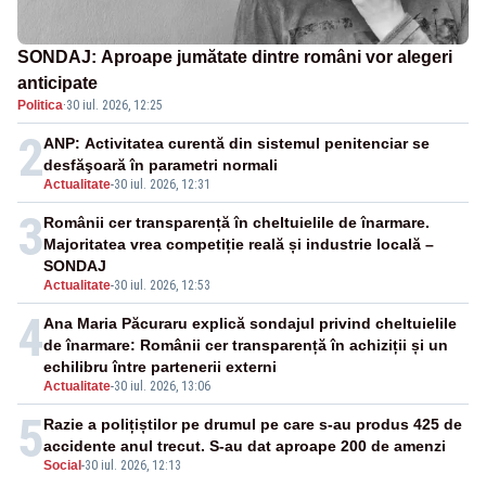
SONDAJ: Aproape jumătate dintre români vor alegeri
anticipate
Politica
·
30 iul. 2026, 12:25
2
ANP: Activitatea curentă din sistemul penitenciar se
desfăşoară în parametri normali
Actualitate
-
30 iul. 2026, 12:31
3
Românii cer transparență în cheltuielile de înarmare.
Majoritatea vrea competiție reală și industrie locală –
SONDAJ
Actualitate
-
30 iul. 2026, 12:53
4
Ana Maria Păcuraru explică sondajul privind cheltuielile
de înarmare: Românii cer transparență în achiziții și un
echilibru între partenerii externi
Actualitate
-
30 iul. 2026, 13:06
5
Razie a polițiștilor pe drumul pe care s-au produs 425 de
accidente anul trecut. S-au dat aproape 200 de amenzi
Social
-
30 iul. 2026, 12:13