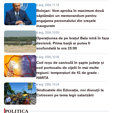
6 aug. 2026, 11:18
Bolojan: Vom aproba în maximum două
săptămâni un memorandum pentru
angajarea personalului din creșele
inaugurate
6 aug. 2026, 10:50
Operațiunea de pe brațul Bala intră în faza
decisivă. Prima barjă ar putea fi
scufundată la ora 15:00
6 aug. 2026, 10:38
Cod roșu de caniculă în șapte județe și
cod portocaliu de vijelii în mai multe
regiuni: temperaturi de 41 de grade -
HARTA
6 aug. 2026, 10:34
Sindicatele din Educație, noi discuții la
Cotroceni pe tema legii salarizării
POLITICA