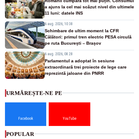
Românii cumpără tot mai puțin. Consumul
a ajuns la cel mai scăzut nivel din ultimele
11 luni: datele INS
6 aug. 2026, 10:38
Schimbare de ultim moment la CFR
Călători: primul tren electric PESA circulă
pe ruta București – Brașov
6 aug. 2026, 08:28
Parlamentul a adoptat în sesiune
extraordinară trei proiecte de lege care
reprezintă jaloane din PNRR
URMĂREȘTE-NE PE
Facebook
YouTube
POPULAR