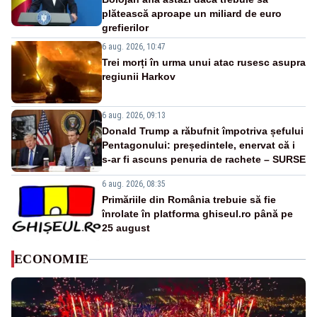
plătească aproape un miliard de euro
grefierilor
6 aug. 2026, 10:47
Trei morți în urma unui atac rusesc asupra
regiunii Harkov
6 aug. 2026, 09:13
Donald Trump a răbufnit împotriva șefului
Pentagonului: președintele, enervat că i
s-ar fi ascuns penuria de rachete – SURSE
6 aug. 2026, 08:35
Primăriile din România trebuie să fie
înrolate în platforma ghiseul.ro până pe
25 august
ECONOMIE