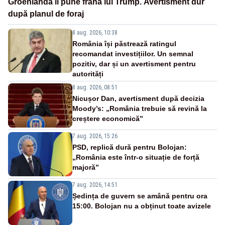
Groenlanda îi pune frână lui Trump. Avertisment dur
după planul de foraj
8 aug. 2026, 10:38
România își păstrează ratingul
recomandat investițiilor. Un semnal
pozitiv, dar și un avertisment pentru
autorități
8 aug. 2026, 08:51
Nicușor Dan, avertisment după decizia
Moody’s: „România trebuie să revină la
creștere economică”
7 aug. 2026, 15:26
PSD, replică dură pentru Bolojan:
„România este într-o situație de forță
majoră”
7 aug. 2026, 14:51
Ședința de guvern se amână pentru ora
15:00. Bolojan nu a obținut toate avizele