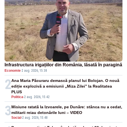
Infrastructura irigațiilor din România, lăsată în paragină
Economie
·
2 aug. 2026, 15:38
2
Ana Maria Păcuraru demască planul lui Bolojan. O nouă
ediție explozivă a emisiunii „Miza Zilei” la Realitatea
PLUS
Politica
-
2 aug. 2026, 15:42
3
Misiune ratată la Izvoarele, pe Dunăre: stânca nu a cedat,
militarii reiau detonările luni – VIDEO
Social
-
2 aug. 2026, 15:48