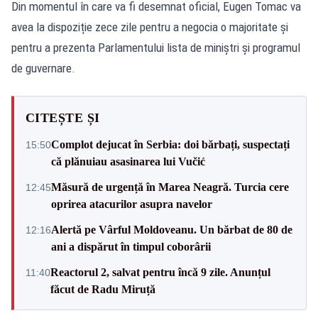
Din momentul în care va fi desemnat oficial, Eugen Tomac va
avea la dispoziție zece zile pentru a negocia o majoritate și
pentru a prezenta Parlamentului lista de miniștri și programul
de guvernare.
CITEȘTE ȘI
Complot dejucat în Serbia: doi bărbați, suspectați
15:50
că plănuiau asasinarea lui Vučić
Măsură de urgență în Marea Neagră. Turcia cere
12:45
oprirea atacurilor asupra navelor
Alertă pe Vârful Moldoveanu. Un bărbat de 80 de
12:16
ani a dispărut în timpul coborârii
Reactorul 2, salvat pentru încă 9 zile. Anunțul
11:40
făcut de Radu Miruță