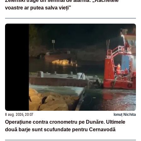
Zelenski trage un semnal de alarmă: „Rachetele
voastre ar putea salva vieți”
8 aug. 2026, 20:07
Ionuț Nichita
Operațiune contra cronometru pe Dunăre. Ultimele
două barje sunt scufundate pentru Cernavodă