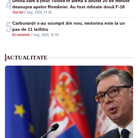
4
Drona care a ținut Tulcea în alertă a zburat 20 de minute
deasupra apelor României. Au fost ridicate două F-16
Social
-
2 aug. 2026, 19:28
5
Carburanții s-au scumpit din nou, motorina este la un
pas de 11 lei/litru
Economie
-
2 aug. 2026, 15:36
ACTUALITATE