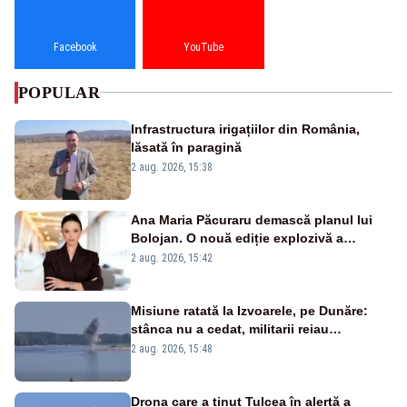
Facebook
YouTube
POPULAR
Infrastructura irigațiilor din România,
lăsată în paragină
2 aug. 2026, 15:38
Ana Maria Păcuraru demască planul lui
Bolojan. O nouă ediție explozivă a
emisiunii „Miza Zilei” la Realitatea PLUS
2 aug. 2026, 15:42
Misiune ratată la Izvoarele, pe Dunăre:
stânca nu a cedat, militarii reiau
detonările luni – VIDEO
2 aug. 2026, 15:48
Drona care a ținut Tulcea în alertă a