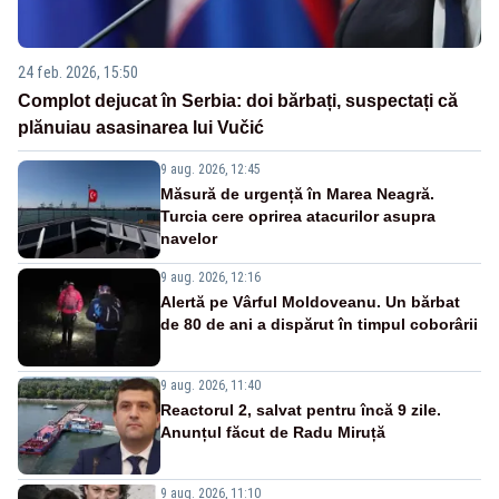
24 feb. 2026, 15:50
Complot dejucat în Serbia: doi bărbați, suspectați că
plănuiau asasinarea lui Vučić
9 aug. 2026, 12:45
Măsură de urgență în Marea Neagră.
Turcia cere oprirea atacurilor asupra
navelor
9 aug. 2026, 12:16
Alertă pe Vârful Moldoveanu. Un bărbat
de 80 de ani a dispărut în timpul coborârii
9 aug. 2026, 11:40
Reactorul 2, salvat pentru încă 9 zile.
Anunțul făcut de Radu Miruță
9 aug. 2026, 11:10