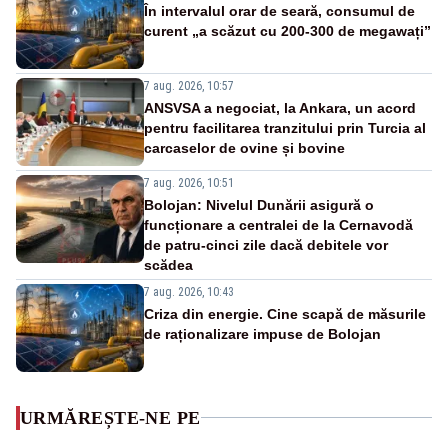
În intervalul orar de seară, consumul de
curent „a scăzut cu 200-300 de megawați”
7 aug. 2026, 10:57
ANSVSA a negociat, la Ankara, un acord
pentru facilitarea tranzitului prin Turcia al
carcaselor de ovine și bovine
7 aug. 2026, 10:51
Bolojan: Nivelul Dunării asigură o
funcționare a centralei de la Cernavodă
de patru-cinci zile dacă debitele vor
scădea
7 aug. 2026, 10:43
Criza din energie. Cine scapă de măsurile
de raționalizare impuse de Bolojan
URMĂREȘTE-NE PE