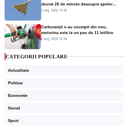
zburat 20 de minute deasupra apelor
României. Au fost ridicate două F-16
2 aug. 2026, 19:28
Carburanții s-au scumpit din nou,
motorina este la un pas de 11 lei/litru
2 aug. 2026, 15:36
CATEGORII POPULARE
Actualitate
Politica
Economie
Social
Sport