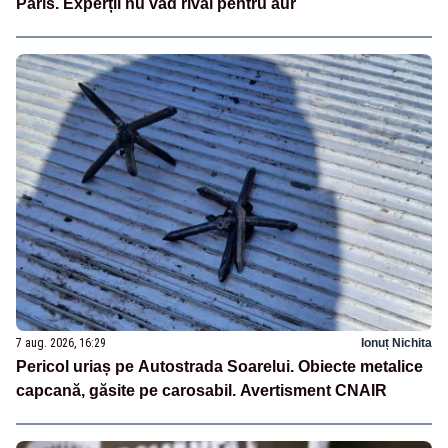
Paris. Experții nu văd rival pentru aur
7 aug. 2026, 16:29
Ionuț Nichita
Pericol uriaș pe Autostrada Soarelui. Obiecte metalice
capcană, găsite pe carosabil. Avertisment CNAIR