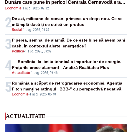
Dunăre care pune în pericol Centrala Cernavodă era
Economie
·
1 aug. 2026, 09:32
cunoscută de pe vremea lui Ceaușescu
2
De azi, milioane de români primesc un drept nou. Ce se
întâmplă dacă ți se strică un produs
Social
-
1 aug. 2026, 09:37
3
Piperea, semnal de alarmă. De ce este bine să avem bani
cash, în contextul alertei energetice?
Politica
-
1 aug. 2026, 09:39
4
România, la limita tehnică a importurilor de energie.
Prețurile cresc alarmant - Analiză Realitatea Plus
Actualitate
-
1 aug. 2026, 09:46
5
România a scăpat de retrogradarea economiei. Agenția
Fitch menține ratingul „BBB-” cu perspectivă negativă
Economie
-
1 aug. 2026, 06:48
ACTUALITATE