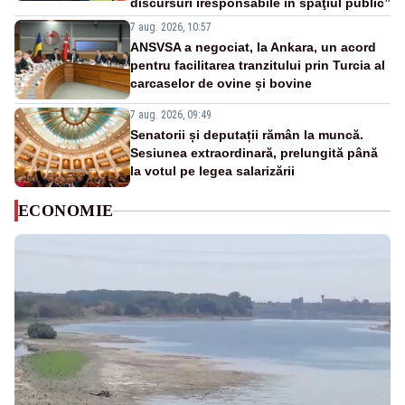
discursuri iresponsabile în spaţiul public”
7 aug. 2026, 10:57
ANSVSA a negociat, la Ankara, un acord
pentru facilitarea tranzitului prin Turcia al
carcaselor de ovine și bovine
7 aug. 2026, 09:49
Senatorii și deputații rămân la muncă.
Sesiunea extraordinară, prelungită până
la votul pe legea salarizării
ECONOMIE