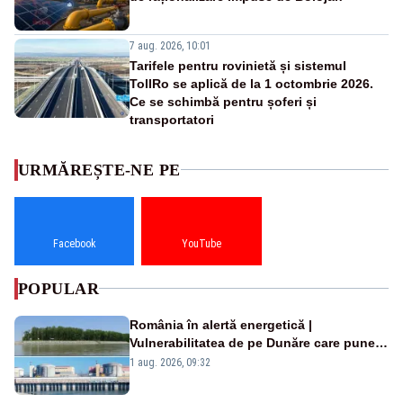
7 aug. 2026, 10:01
Tarifele pentru rovinietă și sistemul
TollRo se aplică de la 1 octombrie 2026.
Ce se schimbă pentru șoferi și
transportatori
URMĂREȘTE-NE PE
Facebook
YouTube
POPULAR
România în alertă energetică |
Vulnerabilitatea de pe Dunăre care pune
în pericol Centrala Cernavodă era
1 aug. 2026, 09:32
cunoscută de pe vremea lui Ceaușescu