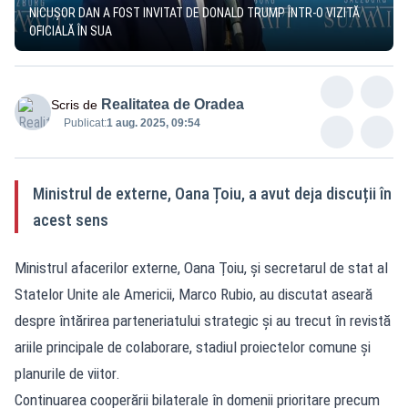
NICUȘOR DAN A FOST INVITAT DE DONALD TRUMP ÎNTR-O VIZITĂ
OFICIALĂ ÎN SUA
Realitatea de Oradea
Scris de
Publicat:
1 aug. 2025, 09:54
Ministrul de externe, Oana Țoiu, a avut deja discuții în
acest sens
Ministrul afacerilor externe, Oana Ţoiu, și secretarul de stat al
Statelor Unite ale Americii, Marco Rubio, au discutat aseară
despre întărirea parteneriatului strategic și au trecut în revistă
ariile principale de colaborare, stadiul proiectelor comune și
planurile de viitor.
Continuarea cooperării bilaterale în domenii prioritare precum