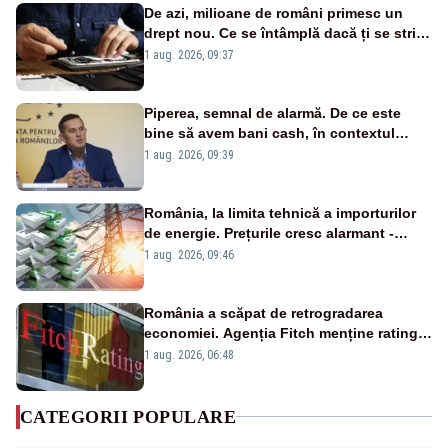
De azi, milioane de români primesc un
drept nou. Ce se întâmplă dacă ți se strică
un produs
1 aug. 2026, 09:37
Piperea, semnal de alarmă. De ce este
bine să avem bani cash, în contextul
alertei energetice?
1 aug. 2026, 09:39
România, la limita tehnică a importurilor
de energie. Prețurile cresc alarmant -
Analiză Realitatea Plus
1 aug. 2026, 09:46
România a scăpat de retrogradarea
economiei. Agenția Fitch menține ratingul
„BBB-” cu perspectivă negativă
1 aug. 2026, 06:48
CATEGORII POPULARE