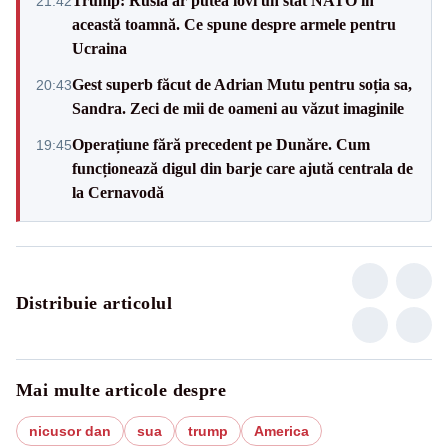
Trump: Rusia ar putea lovi un stat NATO în
21:42
această toamnă. Ce spune despre armele pentru
Ucraina
Gest superb făcut de Adrian Mutu pentru soția sa,
20:43
Sandra. Zeci de mii de oameni au văzut imaginile
Operațiune fără precedent pe Dunăre. Cum
19:45
funcționează digul din barje care ajută centrala de
la Cernavodă
Distribuie articolul
Mai multe articole despre
nicusor dan
sua
trump
America