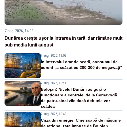
7 aug. 2026, 14:03
Dunărea crește ușor la intrarea în țară, dar rămâne mult
sub media lunii august
7 aug. 2026, 13:02
În intervalul orar de seară, consumul de
curent „a scăzut cu 200-300 de megawați”
7 aug. 2026, 10:51
Bolojan: Nivelul Dunării asigură o
funcționare a centralei de la Cernavodă
de patru-cinci zile dacă debitele vor
scădea
7 aug. 2026, 10:43
Criza din energie. Cine scapă de măsurile
de raționalizare impuse de Bolojan