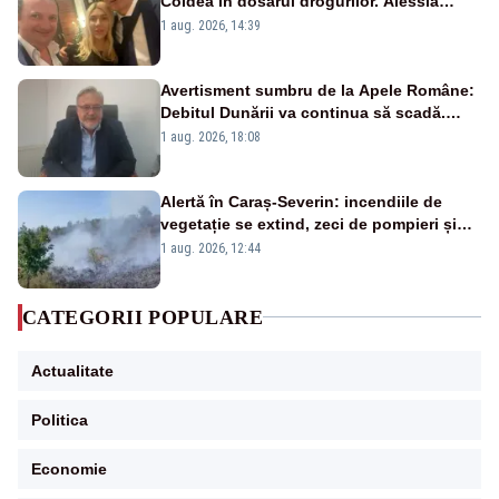
Coldea în dosarul drogurilor. Alessia
Păcuraru explică decizia magistraților
1 aug. 2026, 14:39
Avertisment sumbru de la Apele Române:
Debitul Dunării va continua să scadă.
Cernavodă s-ar putea închide în 4 zile
1 aug. 2026, 18:08
Alertă în Caraș-Severin: incendiile de
vegetație se extind, zeci de pompieri și
silvicultori se luptă cu flăcările - VIDEO
1 aug. 2026, 12:44
CATEGORII POPULARE
Actualitate
Politica
Economie