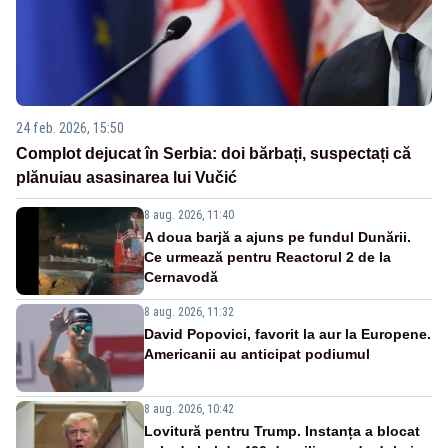
24 feb. 2026, 15:50
Complot dejucat în Serbia: doi bărbați, suspectați că
plănuiau asasinarea lui Vučić
8 aug. 2026, 11:40
A doua barjă a ajuns pe fundul Dunării.
Ce urmează pentru Reactorul 2 de la
Cernavodă
8 aug. 2026, 11:32
David Popovici, favorit la aur la Europene.
Americanii au anticipat podiumul
8 aug. 2026, 10:42
Lovitură pentru Trump. Instanța a blocat