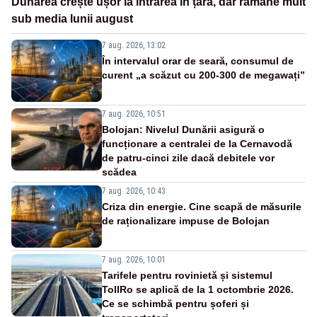
Dunărea crește ușor la intrarea în țară, dar rămâne mult
sub media lunii august
7 aug. 2026, 13:02
În intervalul orar de seară, consumul de
curent „a scăzut cu 200-300 de megawați”
7 aug. 2026, 10:51
Bolojan: Nivelul Dunării asigură o
funcționare a centralei de la Cernavodă
de patru-cinci zile dacă debitele vor
scădea
7 aug. 2026, 10:43
Criza din energie. Cine scapă de măsurile
de raționalizare impuse de Bolojan
7 aug. 2026, 10:01
Tarifele pentru rovinietă și sistemul
TollRo se aplică de la 1 octombrie 2026.
Ce se schimbă pentru șoferi și