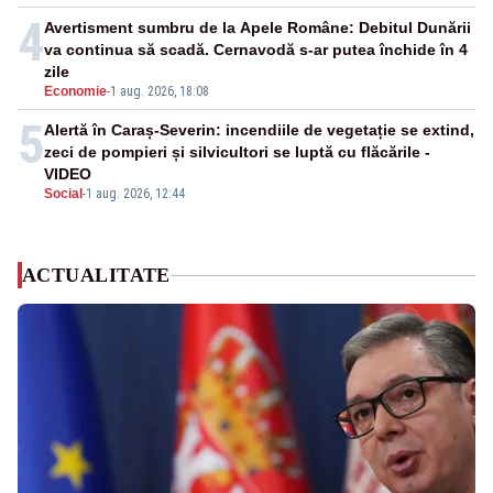
4
Avertisment sumbru de la Apele Române: Debitul Dunării
va continua să scadă. Cernavodă s-ar putea închide în 4
zile
Economie
-
1 aug. 2026, 18:08
5
Alertă în Caraș-Severin: incendiile de vegetație se extind,
zeci de pompieri și silvicultori se luptă cu flăcările -
VIDEO
Social
-
1 aug. 2026, 12:44
ACTUALITATE