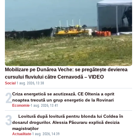
Mobilizare pe Dunărea Veche: se pregătește devierea
cursului fluviului către Cernavodă – VIDEO
Social
·
1 aug. 2026, 13:38
2
Criza energetică se acutizează. CE Oltenia a oprit
noaptea trecută un grup energetic de la Rovinari
Economie
-
1 aug. 2026, 13:41
3
Lovitură după lovitură pentru blonda lui Coldea în
dosarul drogurilor. Alessia Păcuraru explică decizia
magistraților
Actualitate
-
1 aug. 2026, 14:39