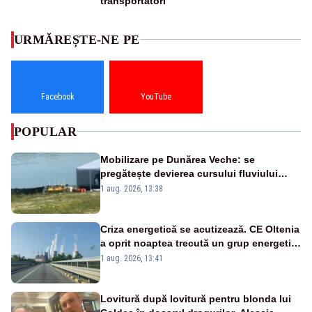
transportatori
URMĂREȘTE-NE PE
Facebook
YouTube
POPULAR
Mobilizare pe Dunărea Veche: se
pregătește devierea cursului fluviului
către Cernavodă – VIDEO
1 aug. 2026, 13:38
Criza energetică se acutizează. CE Oltenia
a oprit noaptea trecută un grup energetic
de la Rovinari
1 aug. 2026, 13:41
Lovitură după lovitură pentru blonda lui