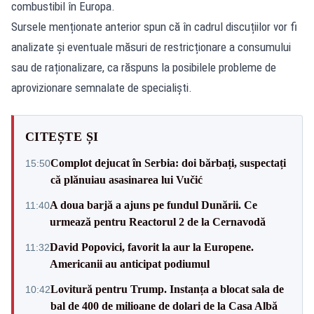
combustibil în Europa.
Sursele menționate anterior spun că în cadrul discuțiilor vor fi
analizate și eventuale măsuri de restricționare a consumului
sau de raționalizare, ca răspuns la posibilele probleme de
aprovizionare semnalate de specialiști.
CITEȘTE ȘI
Complot dejucat în Serbia: doi bărbați, suspectați
15:50
că plănuiau asasinarea lui Vučić
A doua barjă a ajuns pe fundul Dunării. Ce
11:40
urmează pentru Reactorul 2 de la Cernavodă
David Popovici, favorit la aur la Europene.
11:32
Americanii au anticipat podiumul
Lovitură pentru Trump. Instanța a blocat sala de
10:42
bal de 400 de milioane de dolari de la Casa Albă