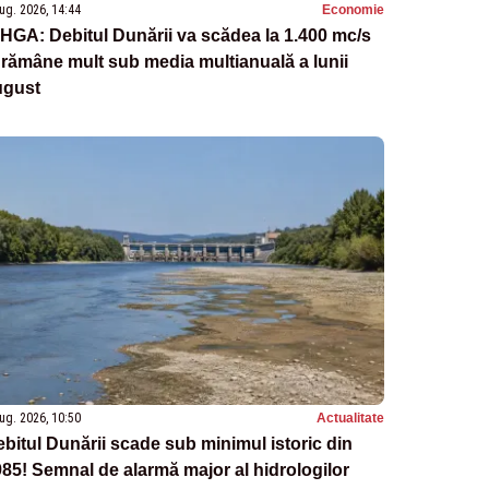
ug. 2026, 14:44
Economie
HGA: Debitul Dunării va scădea la 1.400 mc/s
 rămâne mult sub media multianuală a lunii
ugust
ug. 2026, 10:50
Actualitate
bitul Dunării scade sub minimul istoric din
85! Semnal de alarmă major al hidrologilor