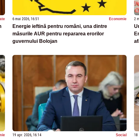
ate
6 mai 2026, 16:51
Economie
2 m
n
Energie ieftină pentru români, una dintre
Un
măsurile AUR pentru repararea erorilor
En
guvernului Bolojan
af
mie
19 apr. 2026, 16:14
Social
18 