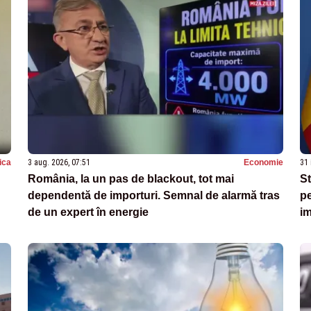
tica
3 aug. 2026, 07:51
Economie
31 
România, la un pas de blackout, tot mai
St
dependentă de importuri. Semnal de alarmă tras
pe
de un expert în energie
im