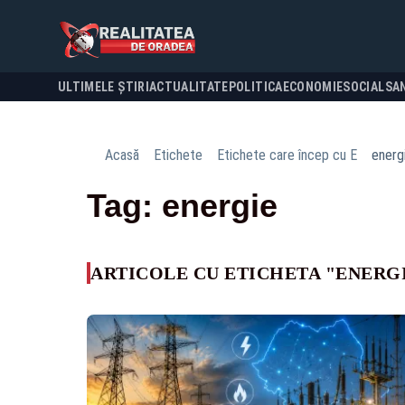
ULTIMELE ȘTIRI
ACTUALITATE
POLITICA
ECONOMIE
SOCIAL
SA
Acasă
Etichete
Etichete care încep cu E
energ
Tag: energie
ARTICOLE CU ETICHETA "ENERG