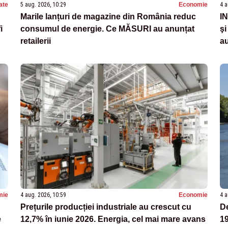
ate
5 aug. 2026, 10:29
Economie
4 a
Marile lanțuri de magazine din România reduc
IN
i
consumul de energie. Ce MĂSURI au anunțat
şi
retailerii
a
mie
4 aug. 2026, 10:59
Economie
4 a
Prețurile producției industriale au crescut cu
De
e
12,7% în iunie 2026. Energia, cel mai mare avans
19