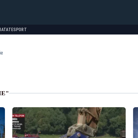
NATATE
SPORT
ie
IE"