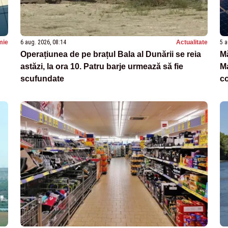
mie
6 aug. 2026, 08:14
Actualitate
5 a
Operațiunea de pe brațul Bala al Dunării se reia
Mă
astăzi, la ora 10. Patru barje urmează să fie
Ma
scufundate
c