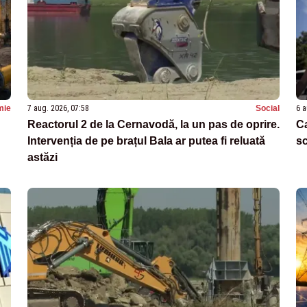
mie
7 aug. 2026, 07:58
Social
6 a
Reactorul 2 de la Cernavodă, la un pas de oprire.
C
Intervenția de pe brațul Bala ar putea fi reluată
s
astăzi