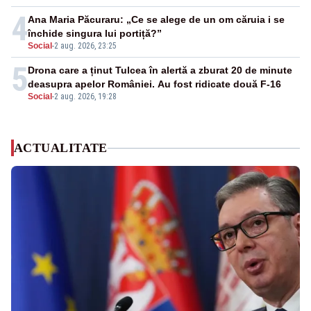
4
Ana Maria Păcuraru: „Ce se alege de un om căruia i se
închide singura lui portiță?”
Social
-
2 aug. 2026, 23:25
5
Drona care a ținut Tulcea în alertă a zburat 20 de minute
deasupra apelor României. Au fost ridicate două F-16
Social
-
2 aug. 2026, 19:28
ACTUALITATE