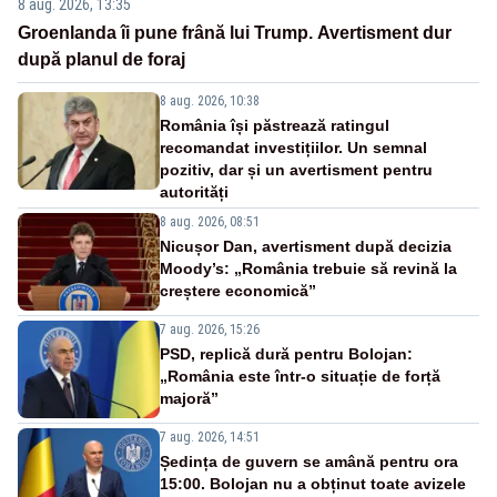
8 aug. 2026, 13:35
Groenlanda îi pune frână lui Trump. Avertisment dur
după planul de foraj
8 aug. 2026, 10:38
România își păstrează ratingul
recomandat investițiilor. Un semnal
pozitiv, dar și un avertisment pentru
autorități
8 aug. 2026, 08:51
Nicușor Dan, avertisment după decizia
Moody’s: „România trebuie să revină la
creștere economică”
7 aug. 2026, 15:26
PSD, replică dură pentru Bolojan:
„România este într-o situație de forță
majoră”
7 aug. 2026, 14:51
Ședința de guvern se amână pentru ora
15:00. Bolojan nu a obținut toate avizele