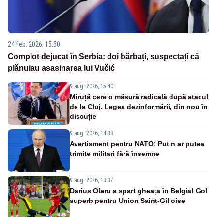
24 feb. 2026, 15:50
Complot dejucat în Serbia: doi bărbați, suspectați că
plănuiau asasinarea lui Vučić
9 aug. 2026, 15:40
Miruță cere o măsură radicală după atacul
de la Cluj. Legea dezinformării, din nou în
discuție
9 aug. 2026, 14:38
Avertisment pentru NATO: Putin ar putea
trimite militari fără însemne
9 aug. 2026, 13:37
Darius Olaru a spart gheața în Belgia! Gol
superb pentru Union Saint-Gilloise