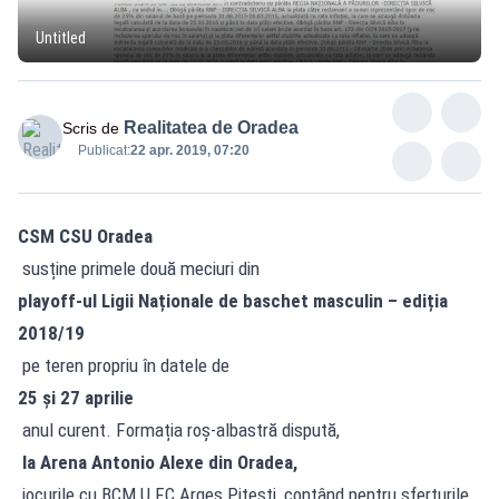
Untitled
Realitatea de Oradea
Scris de
Publicat:
22 apr. 2019, 07:20
CSM CSU Oradea
susține primele două meciuri din
playoff-ul Ligii Naționale de baschet masculin – ediția
2018/19
pe teren propriu în datele de
25 și 27 aprilie
anul curent. Formația roș-albastră dispută,
la Arena Antonio Alexe din Oradea,
jocurile cu BCM U FC Argeș Pitești, contând pentru sferturile