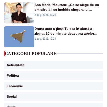
Ana Maria Păcuraru: „Ce se alege de un
om căruia i se închide singura lui
portiță?”
2 aug. 2026, 23:25
Drona care a ținut Tulcea în alertă a
zburat 20 de minute deasupra apelor
României. Au fost ridicate două F-16
2 aug. 2026, 19:28
CATEGORII POPULARE
Actualitate
Politica
Economie
Social
Sport