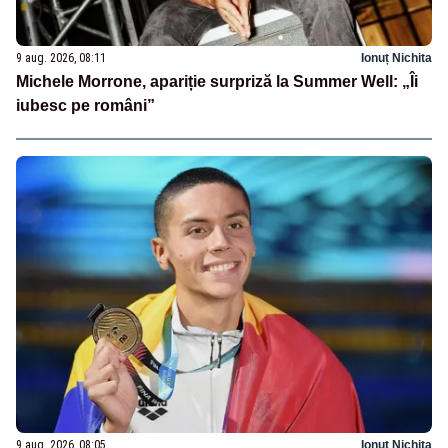
9 aug. 2026, 08:11
Ionuț Nichita
Michele Morrone, apariție surpriză la Summer Well: „Îi
iubesc pe români”
9 aug. 2026, 08:05
Ionuț Nichita