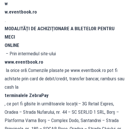
w
w.eventbook.ro
.
MODALITĂȚI DE ACHIZIȚIONARE A BILETELOR PENTRU
MECI
ONLINE
– Prin intermediul site-ului
www.eventbook.ro
la orice oră.Comenzile plasate pe www.eventbook.ro pot fi
achitate prin card de debit/credit, transfer bancar, ramburs sau
cash la
terminalele ZebraPay
, ce pot fi găsite în următoarele locații:– 3G Retail Expres,
Oradea – Strada Nufarului, nr. 44 – SC SERLID 1 SRL, Borș –
Platforma Vama Borș – Complex Dodo, Santandrei – Strada
Principala, nr. 180 – SOCAR Peco, Oradea – Strada Clujului, nr.