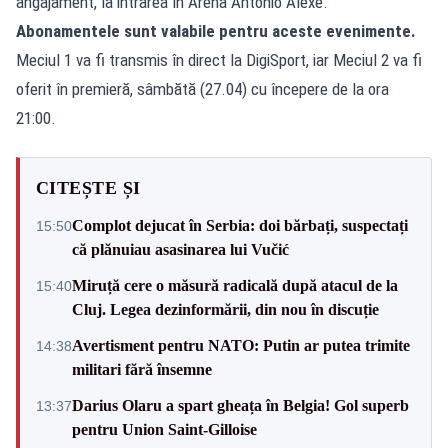
angajament, la intrarea în Arena Antonio Alexe.
Abonamentele sunt valabile pentru aceste evenimente.
Meciul 1 va fi transmis în direct la DigiSport, iar Meciul 2 va fi
oferit în premieră, sâmbătă (27.04) cu începere de la ora
21:00.
CITEȘTE ȘI
Complot dejucat în Serbia: doi bărbați, suspectați
15:50
că plănuiau asasinarea lui Vučić
Miruță cere o măsură radicală după atacul de la
15:40
Cluj. Legea dezinformării, din nou în discuție
Avertisment pentru NATO: Putin ar putea trimite
14:38
militari fără însemne
Darius Olaru a spart gheața în Belgia! Gol superb
13:37
pentru Union Saint-Gilloise