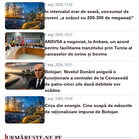
7 aug. 2026, 13:02
În intervalul orar de seară, consumul de
curent „a scăzut cu 200-300 de megawați”
7 aug. 2026, 10:57
ANSVSA a negociat, la Ankara, un acord
pentru facilitarea tranzitului prin Turcia al
carcaselor de ovine și bovine
7 aug. 2026, 10:51
Bolojan: Nivelul Dunării asigură o
funcționare a centralei de la Cernavodă
de patru-cinci zile dacă debitele vor
scădea
7 aug. 2026, 10:43
Criza din energie. Cine scapă de măsurile
de raționalizare impuse de Bolojan
URMĂREȘTE-NE PE