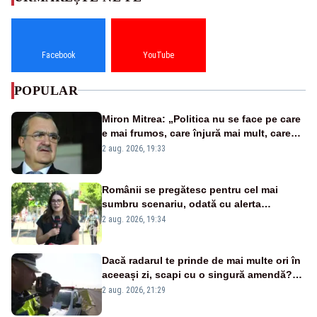
Facebook
YouTube
POPULAR
Miron Mitrea: „Politica nu se face pe care
e mai frumos, care înjură mai mult, care
țipă mai tare, ci pe proiecte”
2 aug. 2026, 19:33
Românii se pregătesc pentru cel mai
sumbru scenariu, odată cu alerta
energetică
2 aug. 2026, 19:34
Dacă radarul te prinde de mai multe ori în
aceeași zi, scapi cu o singură amendă?
Ce spune legea
2 aug. 2026, 21:29