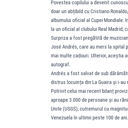
Povestea copilului a devenit cunoscu
doar un abțibild cu Cristiano Ronald
albumului oficial al Cupei Mondiale. 
la un oficial al clubului Real Madrid,
Surpriza a fost pregătită de muzici
José Andrés, care au mers la spital pe
mai multe cadouri. Ulterior, aceștia a
autograf.
Andrés a fost salvat de sub dărâmătu
distrus locuința din La Guaira și i-au 
Potrivit celui mai recent bilanț provi
aproape 3.000 de persoane și au răni
Unite (USGS), cutremurul cu magnitudi
Venezuela în ultimii peste 100 de ani