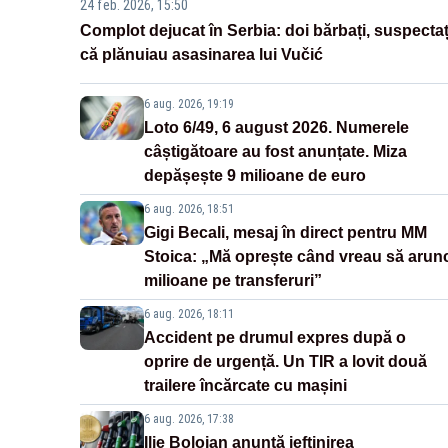
24 feb. 2026, 15:50
Complot dejucat în Serbia: doi bărbați, suspectaț
că plănuiau asasinarea lui Vučić
6 aug. 2026, 19:19
Loto 6/49, 6 august 2026. Numerele
câștigătoare au fost anunțate. Miza
depășește 9 milioane de euro
6 aug. 2026, 18:51
Gigi Becali, mesaj în direct pentru MM
Stoica: „Mă oprește când vreau să arun
milioane pe transferuri”
6 aug. 2026, 18:11
Accident pe drumul expres după o
oprire de urgență. Un TIR a lovit două
trailere încărcate cu mașini
6 aug. 2026, 17:38
Ilie Bolojan anunță ieftinirea