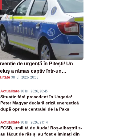
rvenție de urgență în Pitești! Un
eluș a rămas captiv într-un
litate
·
30 iul. 2026, 20:33
oturism din cauza unei defecțiuni
2
Actualitate
-
30 iul. 2026, 20:45
Situație fără precedent în Ungaria!
Peter Magyar declară criză energetică
după oprirea centralei de la Paks
3
Actualitate
-
30 iul. 2026, 21:14
FCSB, umilită de Auda! Roș-albaștrii s-
au făcut de râs și au fost eliminați din