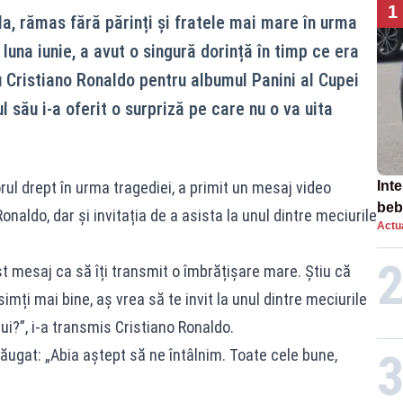
1
la, rămas fără părinți și fratele mai mare în urma
una iunie, a avut o singură dorință în timp ce era
cu Cristiano Ronaldo pentru albumul Panini al Cupei
l său i-a oferit o surpriză pe care nu o va uita
rul drept în urma tragediei, a primit un mesaj video
Inte
beb
onaldo, dar și invitația de a asista la unul dintre meciurile
Actua
aut
est mesaj ca să îți transmit o îmbrățișare mare. Știu că
imți mai bine, aș vrea să te invit la unul dintre meciurile
ui?”, i-a transmis Cristiano Ronaldo.
dăugat: „Abia aștept să ne întâlnim. Toate cele bune,