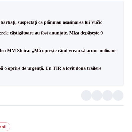
bărbați, suspectați că plănuiau asasinarea lui Vučić
rele câștigătoare au fost anunțate. Miza depășește 9
entru MM Stoica: „Mă oprește când vreau să arunc milioane
 o oprire de urgență. Un TIR a lovit două trailere
opil