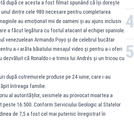
tă după ce acesta a fost filmat spunând că își dorește
o, unul dintre cele 980 necesare pentru completarea
Imaginile au emoționat mii de oameni și au ajuns inclusiv
 care a făcut legătura cu fostul atacant al echipei spaniole.
anul venezuelean Armando Poyo și de celebrul bucătar
ntru a-i arăta băiatului mesajul video și pentru a-i oferi
u dezvăluit că Ronaldo i-a trimis lui Andrés și un tricou cu
ri după cutremurele produse pe 24 iunie, care i-au
răpit întreaga familie.
zoriu al autorităților, seismele au provocat moartea a
t peste 16.500. Conform Serviciului Geologic al Statelor
nea de 7,5 a fost cel mai puternic înregistrat în
.