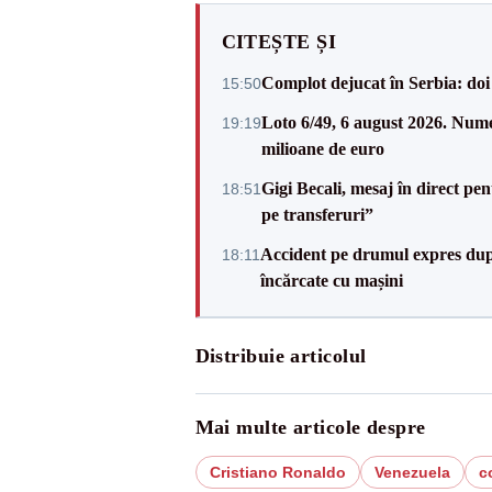
CITEȘTE ȘI
Complot dejucat în Serbia: doi 
15:50
Loto 6/49, 6 august 2026. Nume
19:19
milioane de euro
Gigi Becali, mesaj în direct p
18:51
pe transferuri”
Accident pe drumul expres după
18:11
încărcate cu mașini
Distribuie articolul
Mai multe articole despre
Cristiano Ronaldo
Venezuela
c