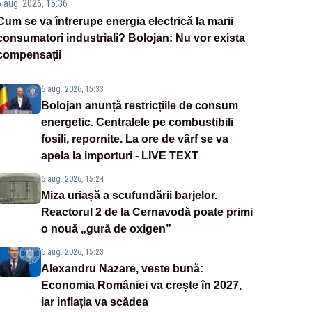
6 aug. 2026, 15:36
Cum se va întrerupe energia electrică la marii
consumatori industriali? Bolojan: Nu vor exista
compensații
6 aug. 2026, 15:33
Bolojan anunță restricțiile de consum
energetic. Centralele pe combustibili
fosili, repornite. La ore de vârf se va
apela la importuri - LIVE TEXT
6 aug. 2026, 15:24
Miza uriașă a scufundării barjelor.
Reactorul 2 de la Cernavodă poate primi
o nouă „gură de oxigen”
6 aug. 2026, 15:23
Alexandru Nazare, veste bună:
Economia României va crește în 2027,
iar inflația va scădea