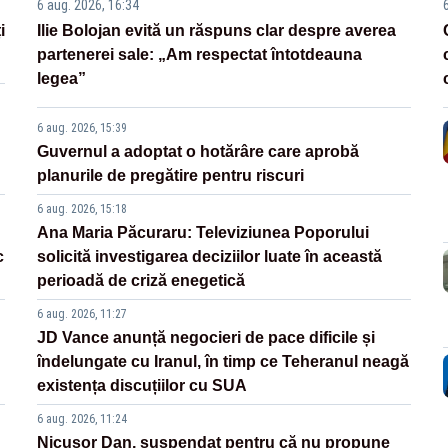
6 aug. 2026, 16:34
i
Ilie Bolojan evită un răspuns clar despre averea
partenerei sale: „Am respectat întotdeauna
legea”
6 aug. 2026, 15:39
Guvernul a adoptat o hotărâre care aprobă
planurile de pregătire pentru riscuri
6 aug. 2026, 15:18
Ana Maria Păcuraru: Televiziunea Poporului
c
solicită investigarea deciziilor luate în această
perioadă de criză enegetică
6 aug. 2026, 11:27
JD Vance anunță negocieri de pace dificile și
îndelungate cu Iranul, în timp ce Teheranul neagă
existența discuțiilor cu SUA
6 aug. 2026, 11:24
Nicușor Dan, suspendat pentru că nu propune