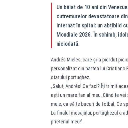
Un băiat de 10 ani din Venezue
cutremurelor devastatoare din l
internat în spital: un abțibild 
Mondiale 2026. În schimb, idolu
niciodată.
Andrés Mieles, care și-a pierdut picio
personalizat din partea lui Cristiano R
starului portughez.
„Salut, Andrés! Ce faci? Îți trimit ac
ești un mare fan al meu. Când te vei s
mele, ca să te bucuri de fotbal. Ce sp
La finalul mesajului, portughezul a a
prietenul meu!”.