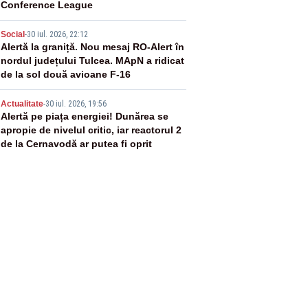
Conference League
4
Social
-
30 iul. 2026, 22:12
Alertă la graniță. Nou mesaj RO-Alert în
nordul județului Tulcea. MApN a ridicat
de la sol două avioane F-16
5
Actualitate
-
30 iul. 2026, 19:56
Alertă pe piața energiei! Dunărea se
apropie de nivelul critic, iar reactorul 2
de la Cernavodă ar putea fi oprit