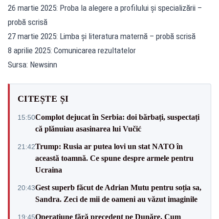
26 martie 2025: Proba la alegere a profilului și specializării –
probă scrisă
27 martie 2025: Limba și literatura maternă – probă scrisă
8 aprilie 2025: Comunicarea rezultatelor
Sursa: Newsinn
CITEȘTE ȘI
Complot dejucat în Serbia: doi bărbați, suspectați
15:50
că plănuiau asasinarea lui Vučić
Trump: Rusia ar putea lovi un stat NATO în
21:42
această toamnă. Ce spune despre armele pentru
Ucraina
Gest superb făcut de Adrian Mutu pentru soția sa,
20:43
Sandra. Zeci de mii de oameni au văzut imaginile
Operațiune fără precedent pe Dunăre. Cum
19:45