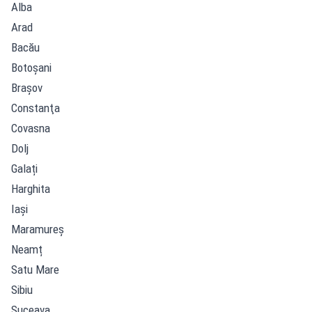
Alba
Arad
Bacău
Botoșani
Braşov
Constanţa
Covasna
Dolj
Galați
Harghita
Iași
Maramureș
Neamț
Satu Mare
Sibiu
Suceava