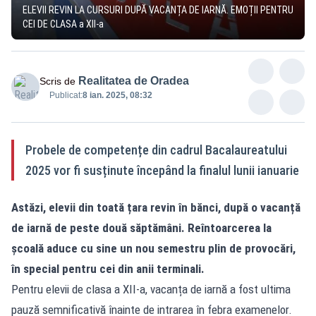
ELEVII REVIN LA CURSURI DUPĂ VACANȚA DE IARNĂ. EMOȚII PENTRU
CEI DE CLASA a XII-a
Realitatea de Oradea
Scris de
Publicat:
8 ian. 2025, 08:32
Probele de competențe din cadrul Bacalaureatului
2025 vor fi susținute începând la finalul lunii ianuarie
Astăzi, elevii din toată țara revin în bănci, după o vacanță
de iarnă de peste două săptămâni. Reîntoarcerea la
școală aduce cu sine un nou semestru plin de provocări,
în special pentru cei din anii terminali.
Pentru elevii de clasa a XII-a, vacanța de iarnă a fost ultima
pauză semnificativă înainte de intrarea în febra examenelor.