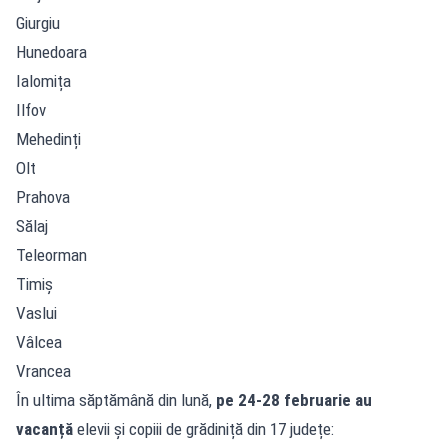
Giurgiu
Hunedoara
Ialomița
Ilfov
Mehedinți
Olt
Prahova
Sălaj
Teleorman
Timiș
Vaslui
Vâlcea
Vrancea
În ultima săptămână din lună,
pe 24-28 februarie au
vacanță
elevii și copiii de grădiniță din 17 județe: