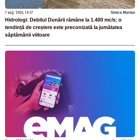
7 aug. 2026, 14:37
Stoica Marian
Hidrologi: Debitul Dunării rămâne la 1.400 mc/s; o
tendință de creștere este preconizată la jumătatea
săptămânii viitoare