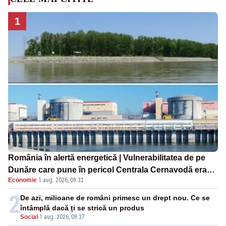
1
România în alertă energetică | Vulnerabilitatea de pe
Dunăre care pune în pericol Centrala Cernavodă era
Economie
·
1 aug. 2026, 09:32
cunoscută de pe vremea lui Ceaușescu
2
De azi, milioane de români primesc un drept nou. Ce se
întâmplă dacă ți se strică un produs
Social
-
1 aug. 2026, 09:37