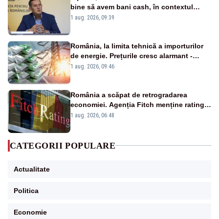
bine să avem bani cash, în contextul
alertei energetice?
1 aug. 2026, 09:39
România, la limita tehnică a importurilor
de energie. Prețurile cresc alarmant -
Analiză Realitatea Plus
1 aug. 2026, 09:46
România a scăpat de retrogradarea
economiei. Agenția Fitch menține ratingul
„BBB-” cu perspectivă negativă
1 aug. 2026, 06:48
CATEGORII POPULARE
Actualitate
Politica
Economie