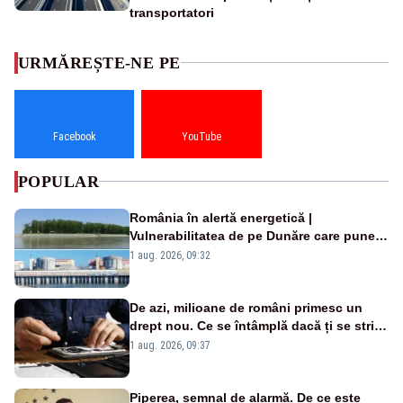
transportatori
URMĂREȘTE-NE PE
Facebook
YouTube
POPULAR
România în alertă energetică |
Vulnerabilitatea de pe Dunăre care pune
în pericol Centrala Cernavodă era
1 aug. 2026, 09:32
cunoscută de pe vremea lui Ceaușescu
De azi, milioane de români primesc un
drept nou. Ce se întâmplă dacă ți se strică
un produs
1 aug. 2026, 09:37
Piperea, semnal de alarmă. De ce este