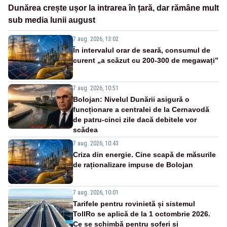
Dunărea crește ușor la intrarea în țară, dar rămâne mult
sub media lunii august
7 aug. 2026, 13:02
În intervalul orar de seară, consumul de
curent „a scăzut cu 200-300 de megawați”
7 aug. 2026, 10:51
Bolojan: Nivelul Dunării asigură o
funcționare a centralei de la Cernavodă
de patru-cinci zile dacă debitele vor
scădea
7 aug. 2026, 10:43
Criza din energie. Cine scapă de măsurile
de raționalizare impuse de Bolojan
7 aug. 2026, 10:01
Tarifele pentru rovinietă și sistemul
TollRo se aplică de la 1 octombrie 2026.
Ce se schimbă pentru șoferi și