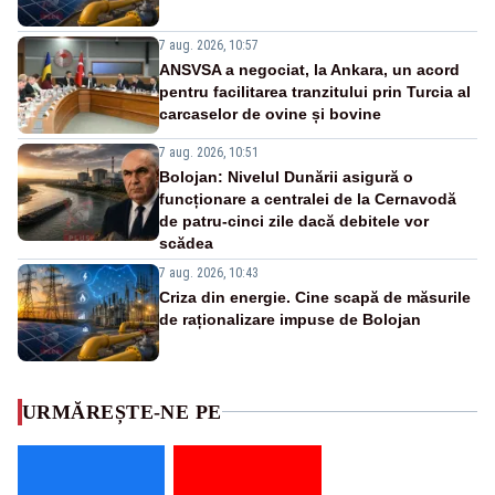
7 aug. 2026, 10:57
ANSVSA a negociat, la Ankara, un acord
pentru facilitarea tranzitului prin Turcia al
carcaselor de ovine și bovine
7 aug. 2026, 10:51
Bolojan: Nivelul Dunării asigură o
funcționare a centralei de la Cernavodă
de patru-cinci zile dacă debitele vor
scădea
7 aug. 2026, 10:43
Criza din energie. Cine scapă de măsurile
de raționalizare impuse de Bolojan
URMĂREȘTE-NE PE