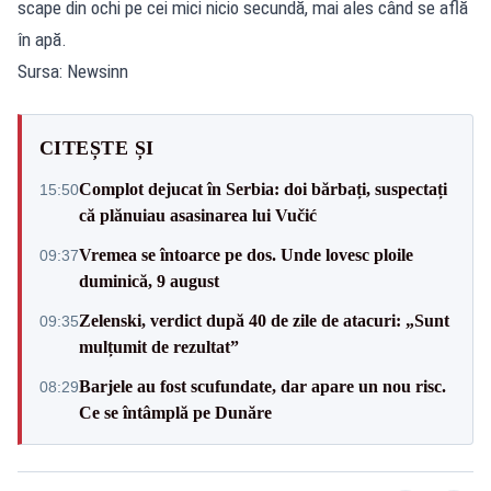
scape din ochi pe cei mici nicio secundă, mai ales când se află
în apă.
Sursa: Newsinn
CITEȘTE ȘI
Complot dejucat în Serbia: doi bărbați, suspectați
15:50
că plănuiau asasinarea lui Vučić
Vremea se întoarce pe dos. Unde lovesc ploile
09:37
duminică, 9 august
Zelenski, verdict după 40 de zile de atacuri: „Sunt
09:35
mulțumit de rezultat”
Barjele au fost scufundate, dar apare un nou risc.
08:29
Ce se întâmplă pe Dunăre