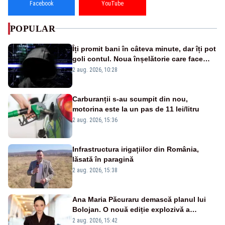
Facebook
YouTube
POPULAR
Îți promit bani în câteva minute, dar îți pot
goli contul. Noua înșelătorie care face
victime pe Facebook și WhatsApp
2 aug. 2026, 10:28
Carburanții s-au scumpit din nou,
motorina este la un pas de 11 lei/litru
2 aug. 2026, 15:36
Infrastructura irigațiilor din România,
lăsată în paragină
2 aug. 2026, 15:38
Ana Maria Păcuraru demască planul lui
Bolojan. O nouă ediție explozivă a
emisiunii „Miza Zilei” la Realitatea PLUS
2 aug. 2026, 15:42