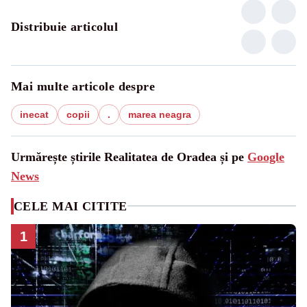
Distribuie articolul
Mai multe articole despre
inecat
copii
.
marea neagra
Urmărește știrile Realitatea de Oradea și pe
Google
News
CELE MAI CITITE
1