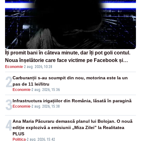
Îți promit bani în câteva minute, dar îți pot goli contul.
Noua înșelătorie care face victime pe Facebook și
Economie
·
2 aug. 2026, 10:28
WhatsApp
2
Carburanții s-au scumpit din nou, motorina este la un
pas de 11 lei/litru
Economie
-
2 aug. 2026, 15:36
3
Infrastructura irigațiilor din România, lăsată în paragină
Economie
-
2 aug. 2026, 15:38
4
Ana Maria Păcuraru demască planul lui Bolojan. O nouă
ediție explozivă a emisiunii „Miza Zilei” la Realitatea
PLUS
Politica
-
2 aug. 2026, 15:42