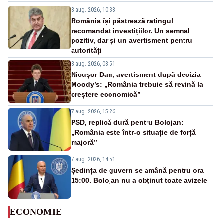
8 aug. 2026, 10:38
România își păstrează ratingul
recomandat investițiilor. Un semnal
pozitiv, dar și un avertisment pentru
autorități
8 aug. 2026, 08:51
Nicușor Dan, avertisment după decizia
Moody’s: „România trebuie să revină la
creștere economică”
7 aug. 2026, 15:26
PSD, replică dură pentru Bolojan:
„România este într-o situație de forță
majoră”
7 aug. 2026, 14:51
Ședința de guvern se amână pentru ora
15:00. Bolojan nu a obținut toate avizele
ECONOMIE