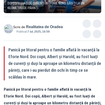
DOI COPII LUAȚI DE CURENȚI ÎN EFORIE NORD, GĂSIȚI LA UN
KILOMETRU DE PĂRINȚI
Realitatea de Oradea
Scris de
Publicat:
7 iul. 2025, 16:59
Panică pe litoral pentru o familie aflată în vacanță la
Eforie Nord. Doi copii, Albert și Harold, au fost luați
de curenți și duși la aproape un kilometru distanță de
părinți, care i-au pierdut din ochi în timp ce se
scăldau în mare.
Panică pe litoral pentru o familie aflată în vacanță la
Eforie Nord. Doi copii, Albert și Harold, au fost luați de
curenți și duși la aproape un kilometru distanță de părinți,