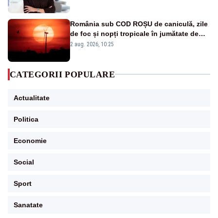
România sub COD ROȘU de caniculă, zile
de foc și nopți tropicale în jumătate de
țară
2 aug. 2026, 10:25
CATEGORII POPULARE
Actualitate
Politica
Economie
Social
Sport
Sanatate