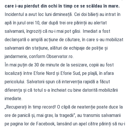
care i-au pierdut din ochi în timp ce se scăldau în mare.
Incidentul a avut loc luni dimineață. Cei doi băieți au intrat în
apă în jurul orei 10, dar după trei ore părinții au alertat
salvamarii, îngroziți că nu-i mai pot găsi. Imediat a fost
declanșată o amplă acțiune de căutare, în care s-au mobilizat
salvamarii din stațiune, alături de echipaje de poliție și
jandarmerie, conform Observator.ro.
În mai puțin de 30 de minute de la sesizare, copiii au fost
localizați între Eforie Nord și Eforie Sud, pe plajă, în afara
pericolului. Salvatorii spun că intervenția rapidă a făcut
diferența și că totul s-a încheiat cu bine datorită mobilizării
imediate.
„Recuperați în timp record! O clipă de neatenție poate duce la
ore de panică și, mai grav, la tragedii”, au transmis salvamarii
pe pagina lor de Facebook, lansând un apel către părinți să nu-i