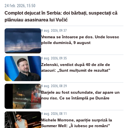
24 feb. 2026, 15:50
Complot dejucat în Serbia: doi bărbați, suspectați că
plănuiau asasinarea lui Vučić
9 aug. 2026, 09:37
Vremea se întoarce pe dos. Unde lovesc
ploile duminică, 9 august
9 aug. 2026, 09:35
Zelenski, verdict după 40 de zile de
atacuri: „Sunt mulțumit de rezultat”
9 aug. 2026, 08:29
Barjele au fost scufundate, dar apare un
nou risc. Ce se întâmplă pe Dunăre
9 aug. 2026, 08:11
Michele Morrone, apariție surpriză la
Summer Well: „Îi iubesc pe români”