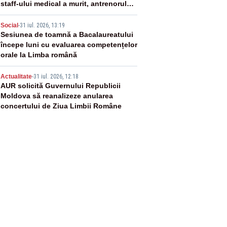
staff-ului medical a murit, antrenorul
Adrian Ropotan este în spital
4
Social
-
31 iul. 2026, 13:19
Sesiunea de toamnă a Bacalaureatului
începe luni cu evaluarea competențelor
orale la Limba română
5
Actualitate
-
31 iul. 2026, 12:18
AUR solicită Guvernului Republicii
Moldova să reanalizeze anularea
concertului de Ziua Limbii Române