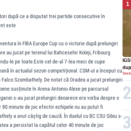
1
tori după ce a disputat trei partide consecutive în
ent este
aventura în FIBA Europe Cup cu o victorie după prelungiri
e au jucat pe terenul lui Bahcesehir Koleji, Fribourg
IGS
ându-le pe toate.Este cel de-al 7-lea meci de cupe
dup
ană în actualul sezon competițional. CSM-ul a început cu
Socia
met
a Falco Szombathely. De notat că Oradea a jucat prelungiri
pene susținute în Arena Antonio Alexe pe parcursul
gariei s-au jucat prelungiri deoarece era vorba despre o
or 80 minute de joc efectiv echipele nu au putut fi
thely a avut câștig de cauză. În duelul cu BC CSU Sibiu s-
tatea a persistat la capătul celor 40 minute de joc