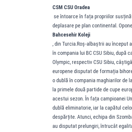
CSM CSU Oradea
se întoarce în fața propriilor susțină
deplasare pe plan continental. Opon
Bahcesehir Koleji
, din Turcia.Roș-albaștrii au început 
în compania lui BC CSU Sibiu, după car
Olympic, respectiv CSU Sibiu, câștig
europene disputat de formația bihore
o dublă în compania maghiarilor de l
la primele două partide de cupe euro
acestui sezon. În fața campioanei Un
dublă eliminatorie, iar la capătul cel
despărțite. Atunci, echipa din Szomba
au disputat prelungiri, întrucât egali