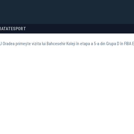
NATATE
SPORT
Oradea primește vizita lui Bahcesehir Koleji în etapa a 5-a din Grupa D în FIBA