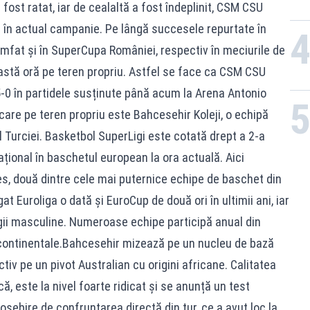
 fost ratat, iar de cealaltă a fost îndeplinit, CSM CSU
f în actual campanie. Pe lângă succesele repurtate în
umfat și în SuperCupa României, respectiv în meciurile de
astă oră pe teren propriu. Astfel se face ca CSM CSU
5-0 în partidele susținute până acum la Arena Antonio
care pe teren propriu este Bahcesehir Koleji, o echipă
 Turciei. Basketbol SuperLigi este cotată drept a 2-a
țional în baschetul european la ora actuală. Aici
s, două dintre cele mai puternice echipe de baschet din
 Euroliga o dată și EuroCup de două ori în ultimii ani, iar
ligii masculine. Numeroase echipe participă anual din
i continentale.Bahcesehir mizează pe un nucleu de bază
ctiv pe un pivot Australian cu origini africane. Calitatea
că, este la nivel foarte ridicat și se anunță un test
osebire de confruntarea directă din tur, ce a avut loc la