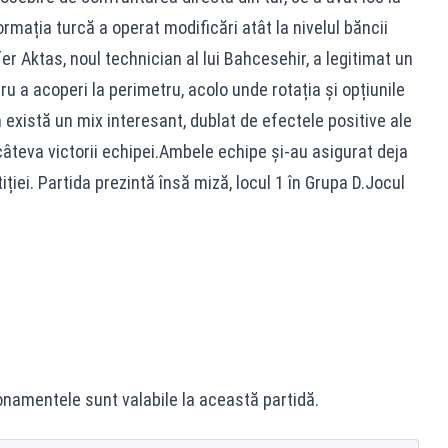
rmația turcă a operat modificări atât la nivelul băncii
afer Aktas, noul technician al lui Bahcesehir, a legitimat un
u a acoperi la perimetru, acolo unde rotația și opțiunile
 există un mix interesant, dublat de efectele positive ale
câteva victorii echipei.Ambele echipe și-au asigurat deja
iei. Partida prezintă însă miză, locul 1 în Grupa D.Jocul
abonamentele sunt valabile la această partidă.