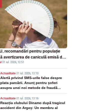
U, recomandări pentru populație
ă avertizarea de caniculă emisă de
l
·
31 iul. 2026, 12:51
eorologi
2
Actualitate
-
31 iul. 2026, 13:10
Alertă privind SMS-urile false despre
plata parcării. Anunț pentru șoferi
asupra unei noi metode de fraudă
online
3
Actualitate
-
31 iul. 2026, 13:16
Reacția clubului Dinamo după tragicul
accident din Argeș: Un membru al