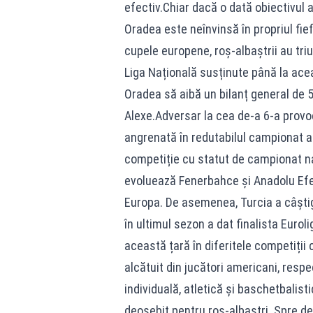
efectiv.Chiar dacă o dată obiectivul a
Oradea este neînvinsă în propriul fie
cupele europene, roș-albaștrii au tri
Liga Națională susținute până la ace
Oradea să aibă un bilanț general de 
Alexe.Adversar la cea de-a 6-a provo
angrenată în redutabilul campionat al
competiție cu statut de campionat na
evoluează Fenerbahce și Anadolu Efe
Europa. De asemenea, Turcia a câștigat
în ultimul sezon a dat finalista Euro
această țară în diferitele competiți
alcătuit din jucători americani, respe
individuală, atletică și baschetbalisti
deosebit pentru roș-albaștri. Spre de