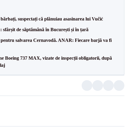
bărbați, suspectați că plănuiau asasinarea lui Vučić
șit de săptămână în București și în țară
e pentru salvarea Cernavodă. ANAR: Fiecare barjă va fi
ane Boeing 737 MAX, vizate de inspecții obligatorii, după
laj