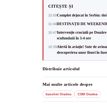
CITEȘTE ȘI
Complot dejucat în Serbia: doi 
15:50
DESTINAȚII DE WEEKEND: sfâr
11:04
Intervenție crucială pe Dunăr
10:47
scufundată în 3-4 ore
Alertă în aviație! Sute de avio
10:39
descoperirea unor fisuri în fuse
Distribuie articolul
Mai multe articole despre
baschet Oradea
CSM Oradea