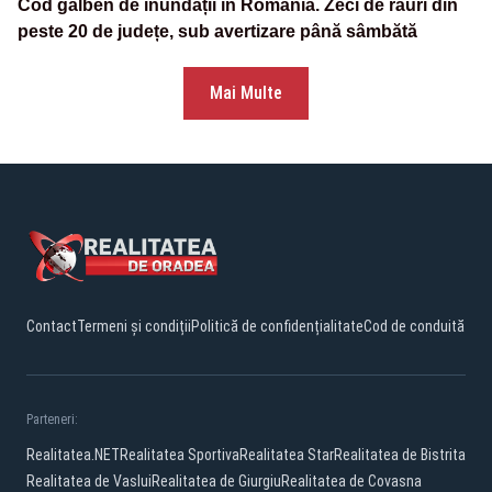
Cod galben de inundații în România. Zeci de râuri din
peste 20 de județe, sub avertizare până sâmbătă
Mai Multe
Contact
Termeni și condiții
Politică de confidențialitate
Cod de conduită
Parteneri:
Realitatea.NET
Realitatea Sportiva
Realitatea Star
Realitatea de Bistrita
Realitatea de Vaslui
Realitatea de Giurgiu
Realitatea de Covasna