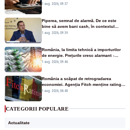
un produs
1 aug. 2026, 09:37
Piperea, semnal de alarmă. De ce este
bine să avem bani cash, în contextul
alertei energetice?
1 aug. 2026, 09:39
România, la limita tehnică a importurilor
de energie. Prețurile cresc alarmant -
Analiză Realitatea Plus
1 aug. 2026, 09:46
România a scăpat de retrogradarea
economiei. Agenția Fitch menține ratingul
„BBB-” cu perspectivă negativă
1 aug. 2026, 06:48
CATEGORII POPULARE
Actualitate