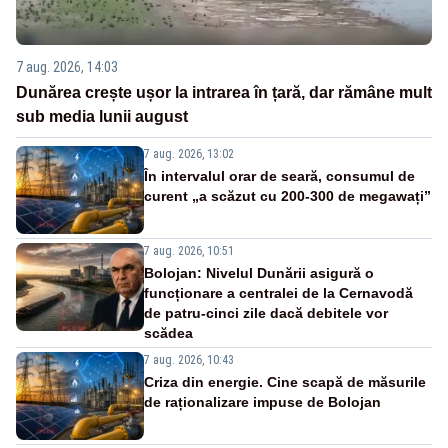
7 aug. 2026, 14:03
Dunărea crește ușor la intrarea în țară, dar rămâne mult
sub media lunii august
7 aug. 2026, 13:02
În intervalul orar de seară, consumul de
curent „a scăzut cu 200-300 de megawați”
7 aug. 2026, 10:51
Bolojan: Nivelul Dunării asigură o
funcționare a centralei de la Cernavodă
de patru-cinci zile dacă debitele vor
scădea
7 aug. 2026, 10:43
Criza din energie. Cine scapă de măsurile
de raționalizare impuse de Bolojan