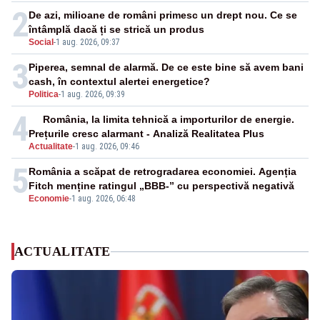
2
De azi, milioane de români primesc un drept nou. Ce se
întâmplă dacă ți se strică un produs
Social
-
1 aug. 2026, 09:37
3
Piperea, semnal de alarmă. De ce este bine să avem bani
cash, în contextul alertei energetice?
Politica
-
1 aug. 2026, 09:39
4
România, la limita tehnică a importurilor de energie.
Prețurile cresc alarmant - Analiză Realitatea Plus
Actualitate
-
1 aug. 2026, 09:46
5
România a scăpat de retrogradarea economiei. Agenția
Fitch menține ratingul „BBB-” cu perspectivă negativă
Economie
-
1 aug. 2026, 06:48
ACTUALITATE