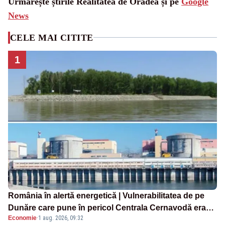
Urmărește știrile Realitatea de Oradea și pe
Google
News
CELE MAI CITITE
1
România în alertă energetică | Vulnerabilitatea de pe
Dunăre care pune în pericol Centrala Cernavodă era
Economie
·
1 aug. 2026, 09:32
cunoscută de pe vremea lui Ceaușescu