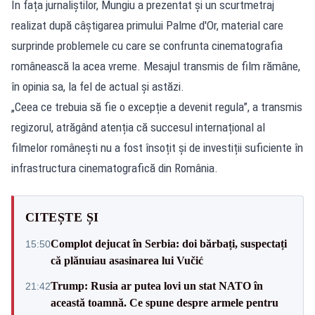
În fața jurnaliștilor, Mungiu a prezentat și un scurtmetraj
realizat după câștigarea primului Palme d'Or, material care
surprinde problemele cu care se confrunta cinematografia
românească la acea vreme. Mesajul transmis de film rămâne,
în opinia sa, la fel de actual și astăzi.
„Ceea ce trebuia să fie o excepție a devenit regula”, a transmis
regizorul, atrăgând atenția că succesul internațional al
filmelor românești nu a fost însoțit și de investiții suficiente în
infrastructura cinematografică din România.
CITEȘTE ȘI
Complot dejucat în Serbia: doi bărbați, suspectați
15:50
că plănuiau asasinarea lui Vučić
Trump: Rusia ar putea lovi un stat NATO în
21:42
această toamnă. Ce spune despre armele pentru