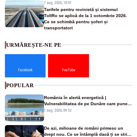
7 aug. 2026, 10:01
Tarifele pentru rovinietă și sistemul
TollRo se aplică de la 1 octombrie 2026.
Ce se schimbă pentru șoferi și
transportatori
URMĂREȘTE-NE PE
Facebook
YouTube
POPULAR
România în alertă energetică |
Vulnerabilitatea de pe Dunăre care pune
în pericol Centrala Cernavodă era
1 aug. 2026, 09:32
cunoscută de pe vremea lui Ceaușescu
De azi, milioane de români primesc un
drept nou. Ce se întâmplă dacă ți se strică